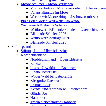
Moore schützen - Moore verstehen
Moore schützen - Moore verstehen – Übersichtssei
Veranstaltungen im Moor
Warum wir Moore dringend schützen müssen
Pflanz eine kleine Welt – die Sal-Weide
Wettbewerb Blühende Schulen
Wettbewerb Blühende Schulen – Übersichtsseite
Blühende Schulen 2026
Wettbewerbsbeiträge 2026
Blühende Schulen 2025
Stiftungsland
Stiftungsland – Übersichtsseite
Norddeutschland
Norddeutschland – Übersichtsseite
Balksee
Lokis »Urwald« am Brahmsee
Elbaue Böser Ort
Wilder Wald bei Estebrügge
Kiesgrube Daerstorf
Frankenmoor
Kerbtal und Apfelwiese Gleschendorf
Glinder Au
Hammoor
Trockenlebensräume Höhbeck