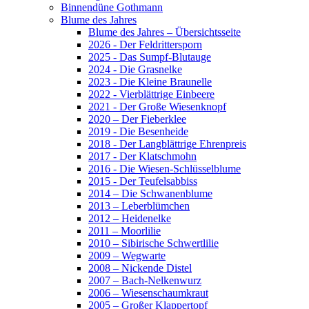
Binnendüne Gothmann
Blume des Jahres
Blume des Jahres – Übersichtsseite
2026 - Der Feldrittersporn
2025 - Das Sumpf-Blutauge
2024 - Die Grasnelke
2023 - Die Kleine Braunelle
2022 - Vierblättrige Einbeere
2021 - Der Große Wiesenknopf
2020 – Der Fieberklee
2019 - Die Besenheide
2018 - Der Langblättrige Ehrenpreis
2017 - Der Klatschmohn
2016 - Die Wiesen-Schlüsselblume
2015 - Der Teufelsabbiss
2014 – Die Schwanenblume
2013 – Leberblümchen
2012 – Heidenelke
2011 – Moorlilie
2010 – Sibirische Schwertlilie
2009 – Wegwarte
2008 – Nickende Distel
2007 – Bach-Nelkenwurz
2006 – Wiesenschaumkraut
2005 – Großer Klappertopf