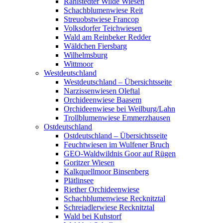
Rahlstedter Wilde Wiesen
Schachblumenwiese Reit
Streuobstwiese Francop
Volksdorfer Teichwiesen
Wald am Reinbeker Redder
Wäldchen Fiersbarg
Wilhelmsburg
Wittmoor
Westdeutschland
Westdeutschland – Übersichtsseite
Narzissenwiesen Oleftal
Orchideenwiese Baasem
Orchideenwiese bei Weilburg/Lahn
Trollblumenwiese Emmerzhausen
Ostdeutschland
Ostdeutschland – Übersichtsseite
Feuchtwiesen im Wulfener Bruch
GEO-Waldwildnis Goor auf Rügen
Goritzer Wiesen
Kalkquellmoor Binsenberg
Plätlinsee
Riether Orchideenwiese
Schachblumenwiese Recknitztal
Schreiadlerwiese Recknitztal
Wald bei Kuhstorf