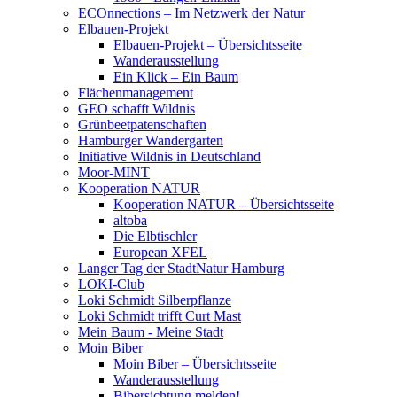
ECOnnections – Im Netzwerk der Natur
Elbauen-Projekt
Elbauen-Projekt – Übersichtsseite
Wanderausstellung
Ein Klick – Ein Baum
Flächenmanagement
GEO schafft Wildnis
Grünbeetpatenschaften
Hamburger Wandergarten
Initiative Wildnis in Deutschland
Moor-MINT
Kooperation NATUR
Kooperation NATUR – Übersichtsseite
altoba
Die Elbtischler
European XFEL
Langer Tag der StadtNatur Hamburg
LOKI-Club
Loki Schmidt Silberpflanze
Loki Schmidt trifft Curt Mast
Mein Baum - Meine Stadt
Moin Biber
Moin Biber – Übersichtsseite
Wanderausstellung
Bibersichtung melden!