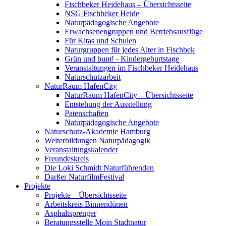
Fischbeker Heidehaus – Übersichtsseite
NSG Fischbeker Heide
Naturpädagogische Angebote
Erwachsenengruppen und Betriebsausflüge
Für Kitas und Schulen
Naturgruppen für jedes Alter in Fischbek
Grün und bunt! - Kindergeburtstage
Veranstaltungen im Fischbeker Heidehaus
Naturschutzarbeit
NaturRaum HafenCity
NaturRaum HafenCity – Übersichtsseite
Entstehung der Ausstellung
Patenschaften
Naturpädagogische Angebote
Naturschutz-Akademie Hamburg
Weiterbildungen Naturpädagogik
Veranstaltungskalender
Freundeskreis
Die Loki Schmidt Naturführenden
Darßer NaturfilmFestival
Projekte
Projekte – Übersichtsseite
Arbeitskreis Binnendünen
Asphaltsprenger
Beratungsstelle Moin Stadtnatur