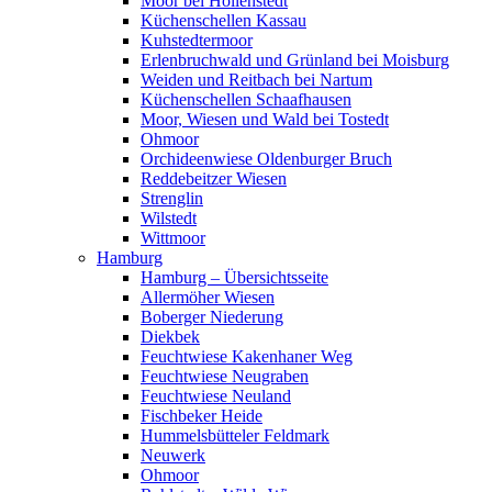
Moor bei Hollenstedt
Küchenschellen Kassau
Kuhstedtermoor
Erlenbruchwald und Grünland bei Moisburg
Weiden und Reitbach bei Nartum
Küchenschellen Schaafhausen
Moor, Wiesen und Wald bei Tostedt
Ohmoor
Orchideenwiese Oldenburger Bruch
Reddebeitzer Wiesen
Strenglin
Wilstedt
Wittmoor
Hamburg
Hamburg – Übersichtsseite
Allermöher Wiesen
Boberger Niederung
Diekbek
Feuchtwiese Kakenhaner Weg
Feuchtwiese Neugraben
Feuchtwiese Neuland
Fischbeker Heide
Hummelsbütteler Feldmark
Neuwerk
Ohmoor