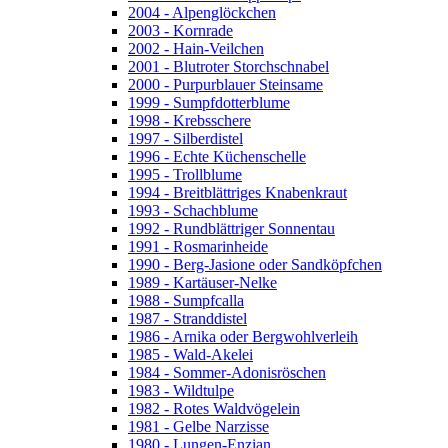
2004 - Alpenglöckchen
2003 - Kornrade
2002 - Hain-Veilchen
2001 - Blutroter Storchschnabel
2000 - Purpurblauer Steinsame
1999 - Sumpfdotterblume
1998 - Krebsschere
1997 - Silberdistel
1996 - Echte Küchenschelle
1995 - Trollblume
1994 - Breitblättriges Knabenkraut
1993 - Schachblume
1992 - Rundblättriger Sonnentau
1991 - Rosmarinheide
1990 - Berg-Jasione oder Sandköpfchen
1989 - Kartäuser-Nelke
1988 - Sumpfcalla
1987 - Stranddistel
1986 - Arnika oder Bergwohlverleih
1985 - Wald-Akelei
1984 - Sommer-Adonisröschen
1983 - Wildtulpe
1982 - Rotes Waldvögelein
1981 - Gelbe Narzisse
1980 - Lungen-Enzian