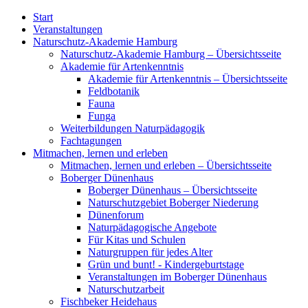
Start
Veranstaltungen
Naturschutz-Akademie Hamburg
Naturschutz-Akademie Hamburg – Übersichtsseite
Akademie für Artenkenntnis
Akademie für Artenkenntnis – Übersichtsseite
Feldbotanik
Fauna
Funga
Weiterbildungen Naturpädagogik
Fachtagungen
Mitmachen, lernen und erleben
Mitmachen, lernen und erleben – Übersichtsseite
Boberger Dünenhaus
Boberger Dünenhaus – Übersichtsseite
Naturschutzgebiet Boberger Niederung
Dünenforum
Naturpädagogische Angebote
Für Kitas und Schulen
Naturgruppen für jedes Alter
Grün und bunt! - Kindergeburtstage
Veranstaltungen im Boberger Dünenhaus
Naturschutzarbeit
Fischbeker Heidehaus