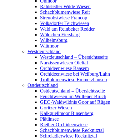
Ohmoor
Rahlstedter Wilde Wiesen
Schachblumenwiese Reit
Streuobstwiese Francop
Volksdorfer Teichwiesen
Wald am Reinbeker Redder
Wäldchen Fiersbarg
Wilhelmsburg
Wittmoor
Westdeutschland
Westdeutschland – Übersichtsseite
Narzissenwiesen Oleftal
Orchideenwiese Baasem
Orchideenwiese bei Weilburg/Lahn
Trollblumenwiese Emmerzhausen
Ostdeutschland
Ostdeutschland – Übersichtsseite
Feuchtwiesen im Wulfener Bruch
GEO-Waldwildnis Goor auf Rügen
Goritzer Wiesen
Kalkquellmoor Binsenberg
Plätlinsee
Riether Orchideenwiese
Schachblumenwiese Recknitztal
Schreiadlerwiese Recknitztal