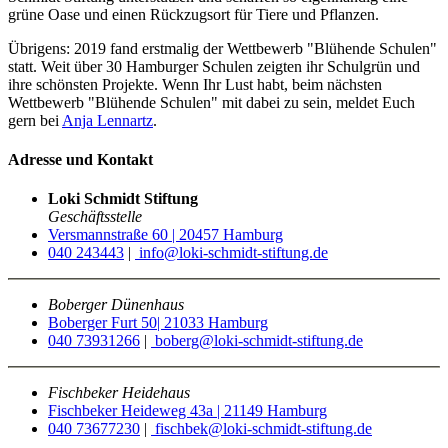
grüne Oase und einen Rückzugsort für Tiere und Pflanzen.
Übrigens: 2019 fand erstmalig der Wettbewerb "Blühende Schulen"
statt. Weit über 30 Hamburger Schulen zeigten ihr Schulgrün und
ihre schönsten Projekte. Wenn Ihr Lust habt, beim nächsten
Wettbewerb "Blühende Schulen" mit dabei zu sein, meldet Euch
gern bei
Anja Lennartz
.
Adresse und Kontakt
Loki Schmidt Stiftung
Geschäftsstelle
Versmannstraße 60 | 20457 Hamburg
040 243443
|
info@loki-schmidt-stiftung.de
Boberger Dünenhaus
Boberger Furt 50| 21033 Hamburg
040 73931266
|
boberg@loki-schmidt-stiftung.de
Fischbeker Heidehaus
Fischbeker Heideweg 43a | 21149 Hamburg
040 73677230
|
fischbek@loki-schmidt-stiftung.de