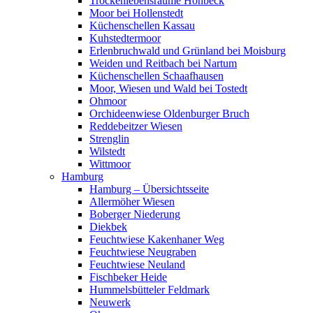
Trockenlebensräume Höhbeck
Moor bei Hollenstedt
Küchenschellen Kassau
Kuhstedtermoor
Erlenbruchwald und Grünland bei Moisburg
Weiden und Reitbach bei Nartum
Küchenschellen Schaafhausen
Moor, Wiesen und Wald bei Tostedt
Ohmoor
Orchideenwiese Oldenburger Bruch
Reddebeitzer Wiesen
Strenglin
Wilstedt
Wittmoor
Hamburg
Hamburg – Übersichtsseite
Allermöher Wiesen
Boberger Niederung
Diekbek
Feuchtwiese Kakenhaner Weg
Feuchtwiese Neugraben
Feuchtwiese Neuland
Fischbeker Heide
Hummelsbütteler Feldmark
Neuwerk