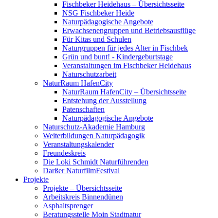
Fischbeker Heidehaus – Übersichtsseite
NSG Fischbeker Heide
Naturpädagogische Angebote
Erwachsenengruppen und Betriebsausflüge
Für Kitas und Schulen
Naturgruppen für jedes Alter in Fischbek
Grün und bunt! - Kindergeburtstage
Veranstaltungen im Fischbeker Heidehaus
Naturschutzarbeit
NaturRaum HafenCity
NaturRaum HafenCity – Übersichtsseite
Entstehung der Ausstellung
Patenschaften
Naturpädagogische Angebote
Naturschutz-Akademie Hamburg
Weiterbildungen Naturpädagogik
Veranstaltungskalender
Freundeskreis
Die Loki Schmidt Naturführenden
Darßer NaturfilmFestival
Projekte
Projekte – Übersichtsseite
Arbeitskreis Binnendünen
Asphaltsprenger
Beratungsstelle Moin Stadtnatur