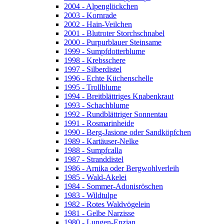
2004 - Alpenglöckchen
2003 - Kornrade
2002 - Hain-Veilchen
2001 - Blutroter Storchschnabel
2000 - Purpurblauer Steinsame
1999 - Sumpfdotterblume
1998 - Krebsschere
1997 - Silberdistel
1996 - Echte Küchenschelle
1995 - Trollblume
1994 - Breitblättriges Knabenkraut
1993 - Schachblume
1992 - Rundblättriger Sonnentau
1991 - Rosmarinheide
1990 - Berg-Jasione oder Sandköpfchen
1989 - Kartäuser-Nelke
1988 - Sumpfcalla
1987 - Stranddistel
1986 - Arnika oder Bergwohlverleih
1985 - Wald-Akelei
1984 - Sommer-Adonisröschen
1983 - Wildtulpe
1982 - Rotes Waldvögelein
1981 - Gelbe Narzisse
1980 - Lungen-Enzian