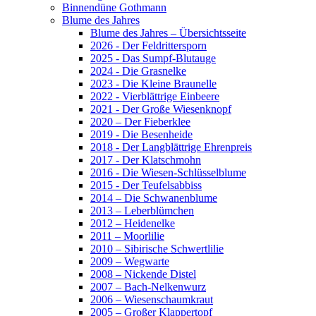
Binnendüne Gothmann
Blume des Jahres
Blume des Jahres – Übersichtsseite
2026 - Der Feldrittersporn
2025 - Das Sumpf-Blutauge
2024 - Die Grasnelke
2023 - Die Kleine Braunelle
2022 - Vierblättrige Einbeere
2021 - Der Große Wiesenknopf
2020 – Der Fieberklee
2019 - Die Besenheide
2018 - Der Langblättrige Ehrenpreis
2017 - Der Klatschmohn
2016 - Die Wiesen-Schlüsselblume
2015 - Der Teufelsabbiss
2014 – Die Schwanenblume
2013 – Leberblümchen
2012 – Heidenelke
2011 – Moorlilie
2010 – Sibirische Schwertlilie
2009 – Wegwarte
2008 – Nickende Distel
2007 – Bach-Nelkenwurz
2006 – Wiesenschaumkraut
2005 – Großer Klappertopf