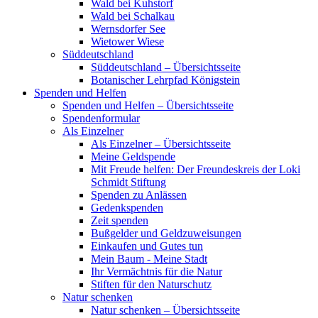
Wald bei Kuhstorf
Wald bei Schalkau
Wernsdorfer See
Wietower Wiese
Süddeutschland
Süddeutschland – Übersichtsseite
Botanischer Lehrpfad Königstein
Spenden und Helfen
Spenden und Helfen – Übersichtsseite
Spendenformular
Als Einzelner
Als Einzelner – Übersichtsseite
Meine Geldspende
Mit Freude helfen: Der Freundeskreis der Loki
Schmidt Stiftung
Spenden zu Anlässen
Gedenkspenden
Zeit spenden
Bußgelder und Geldzuweisungen
Einkaufen und Gutes tun
Mein Baum - Meine Stadt
Ihr Vermächtnis für die Natur
Stiften für den Naturschutz
Natur schenken
Natur schenken – Übersichtsseite