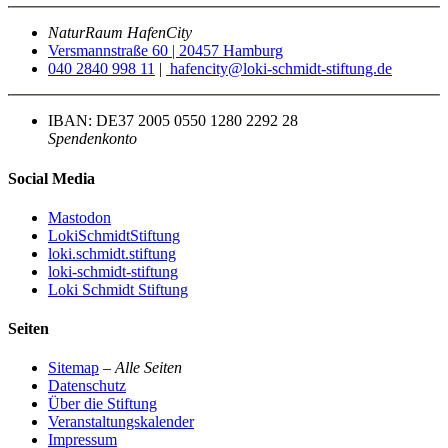
NaturRaum HafenCity
Versmannstraße 60 | 20457 Hamburg
040 2840 998 11
|
hafencity@loki-schmidt-stiftung.de
IBAN: DE37 2005 0550 1280 2292 28
Spendenkonto
Social Media
Mastodon
LokiSchmidtStiftung
loki.schmidt.stiftung
loki-schmidt-stiftung
Loki Schmidt Stiftung
Seiten
Sitemap
–
Alle Seiten
Datenschutz
Über die Stiftung
Veranstaltungskalender
Impressum