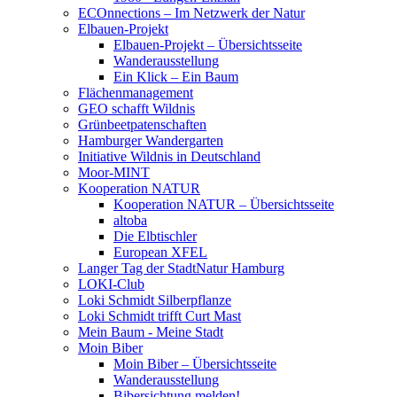
ECOnnections – Im Netzwerk der Natur
Elbauen-Projekt
Elbauen-Projekt – Übersichtsseite
Wanderausstellung
Ein Klick – Ein Baum
Flächenmanagement
GEO schafft Wildnis
Grünbeetpatenschaften
Hamburger Wandergarten
Initiative Wildnis in Deutschland
Moor-MINT
Kooperation NATUR
Kooperation NATUR – Übersichtsseite
altoba
Die Elbtischler
European XFEL
Langer Tag der StadtNatur Hamburg
LOKI-Club
Loki Schmidt Silberpflanze
Loki Schmidt trifft Curt Mast
Mein Baum - Meine Stadt
Moin Biber
Moin Biber – Übersichtsseite
Wanderausstellung
Bibersichtung melden!