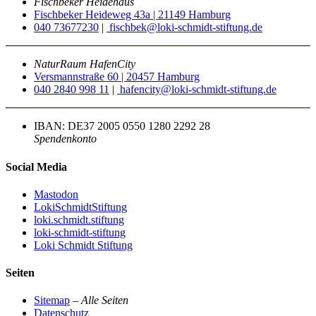
Fischbeker Heidehaus
Fischbeker Heideweg 43a | 21149 Hamburg
040 73677230
|
fischbek@loki-schmidt-stiftung.de
NaturRaum HafenCity
Versmannstraße 60 | 20457 Hamburg
040 2840 998 11
|
hafencity@loki-schmidt-stiftung.de
IBAN: DE37 2005 0550 1280 2292 28
Spendenkonto
Social Media
Mastodon
LokiSchmidtStiftung
loki.schmidt.stiftung
loki-schmidt-stiftung
Loki Schmidt Stiftung
Seiten
Sitemap
–
Alle Seiten
Datenschutz