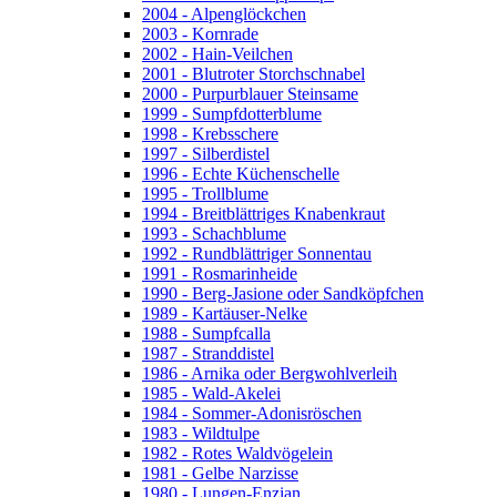
2004 - Alpenglöckchen
2003 - Kornrade
2002 - Hain-Veilchen
2001 - Blutroter Storchschnabel
2000 - Purpurblauer Steinsame
1999 - Sumpfdotterblume
1998 - Krebsschere
1997 - Silberdistel
1996 - Echte Küchenschelle
1995 - Trollblume
1994 - Breitblättriges Knabenkraut
1993 - Schachblume
1992 - Rundblättriger Sonnentau
1991 - Rosmarinheide
1990 - Berg-Jasione oder Sandköpfchen
1989 - Kartäuser-Nelke
1988 - Sumpfcalla
1987 - Stranddistel
1986 - Arnika oder Bergwohlverleih
1985 - Wald-Akelei
1984 - Sommer-Adonisröschen
1983 - Wildtulpe
1982 - Rotes Waldvögelein
1981 - Gelbe Narzisse
1980 - Lungen-Enzian