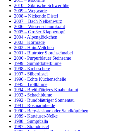
2011 – Moorlilie
2010 – Sibirische Schwertlilie
2009 – Wegwarte
2008 – Nickende Distel
2007 – Bach-Nelkenwurz
2006 – Wiesenschaumkraut
2005 – Großer Klappertopf
2004 - Alpenglöckchen
2003 - Kornrade
2002 - Hain-Veilchen
2001 - Blutroter Storchschnabel
2000 - Purpurblauer Steinsame
1999 - Sumpfdotterblume
1998 - Krebsschere
1997 - Silberdistel
1996 - Echte Küchenschelle
1995 - Trollblume
1994 - Breitblättriges Knabenkraut
1993 - Schachblume
1992 - Rundblättriger Sonnentau
1991 - Rosmarinheide
1990 - Berg-Jasione oder Sandköpfchen
1989 - Kartäuser-Nelke
1988 - Sumpfcalla
1987 - Stranddistel