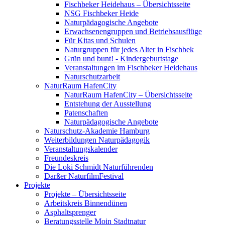
Fischbeker Heidehaus – Übersichtsseite
NSG Fischbeker Heide
Naturpädagogische Angebote
Erwachsenengruppen und Betriebsausflüge
Für Kitas und Schulen
Naturgruppen für jedes Alter in Fischbek
Grün und bunt! - Kindergeburtstage
Veranstaltungen im Fischbeker Heidehaus
Naturschutzarbeit
NaturRaum HafenCity
NaturRaum HafenCity – Übersichtsseite
Entstehung der Ausstellung
Patenschaften
Naturpädagogische Angebote
Naturschutz-Akademie Hamburg
Weiterbildungen Naturpädagogik
Veranstaltungskalender
Freundeskreis
Die Loki Schmidt Naturführenden
Darßer NaturfilmFestival
Projekte
Projekte – Übersichtsseite
Arbeitskreis Binnendünen
Asphaltsprenger
Beratungsstelle Moin Stadtnatur