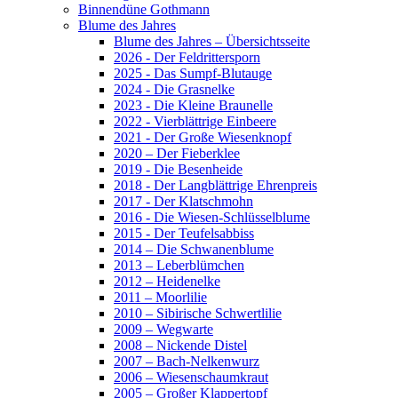
Binnendüne Gothmann
Blume des Jahres
Blume des Jahres – Übersichtsseite
2026 - Der Feldrittersporn
2025 - Das Sumpf-Blutauge
2024 - Die Grasnelke
2023 - Die Kleine Braunelle
2022 - Vierblättrige Einbeere
2021 - Der Große Wiesenknopf
2020 – Der Fieberklee
2019 - Die Besenheide
2018 - Der Langblättrige Ehrenpreis
2017 - Der Klatschmohn
2016 - Die Wiesen-Schlüsselblume
2015 - Der Teufelsabbiss
2014 – Die Schwanenblume
2013 – Leberblümchen
2012 – Heidenelke
2011 – Moorlilie
2010 – Sibirische Schwertlilie
2009 – Wegwarte
2008 – Nickende Distel
2007 – Bach-Nelkenwurz
2006 – Wiesenschaumkraut
2005 – Großer Klappertopf