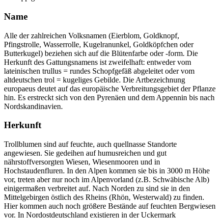
Name
Alle der zahlreichen Volksnamen (Eierblom, Goldknopf,
Pfingstrolle, Wasserrolle, Kugelranunkel, Goldköpfchen oder
Butterkugel) beziehen sich auf die Blütenfarbe oder -form. Die
Herkunft des Gattungsnamens ist zweifelhaft: entweder vom
lateinischen trullus = rundes Schopfgefäß abgeleitet oder vom
altdeutschen trol = kugeliges Gebilde. Die Artbezeichnung
europaeus deutet auf das europäische Verbreitungsgebiet der Pflanze
hin. Es erstreckt sich von den Pyrenäen und dem Appennin bis nach
Nordskandinavien.
Herkunft
Trollblumen sind auf feuchte, auch quellnasse Standorte
angewiesen. Sie gedeihen auf humusreichen und gut
nährstoffversorgten Wiesen, Wiesenmooren und in
Hochstaudenfluren. In den Alpen kommen sie bis in 3000 m Höhe
vor, treten aber nur noch im Alpenvorland (z.B. Schwäbische Alb)
einigermaßen verbreitet auf. Nach Norden zu sind sie in den
Mittelgebirgen östlich des Rheins (Rhön, Westerwald) zu finden.
Hier kommen auch noch größere Bestände auf feuchten Bergwiesen
vor. In Nordostdeutschland existieren in der Uckermark