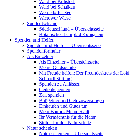
Wald bei Kuhstorf
Wald bei Schalkau
Wernsdorfer See
Wietower Wiese
Süddeutschland
Süddeutschland – Übersichtsseite
Botanischer Lehrpfad Königstein
Spenden und Helfen
Spenden und Helfen – Übersichtsseite
Spendenformular
Als Einzelner
Als Einzelner – Übersichtsseite
Meine Geldspende
Mit Freude helfen: Der Freundeskreis der Loki
Schmidt Stiftung
Spenden zu Anlässen
Gedenkspenden
Zeit spenden
Bußgelder und Geldzuweisungen
Einkaufen und Gutes tun
Mein Baum - Meine Stadt
Ihr Vermächtnis für die Natur
Stiften für den Naturschutz
Natur schenken
Natur schenken – Übersichtsseite