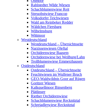
Ohmoor
Rahlstedter Wilde Wiesen
Schachblumenwiese Reit
Streuobstwiese Francop
Volksdorfer Teichwiesen
Wald am Reinbeker Redder
Wäldchen Fiersbarg
Wilhelmsburg
Wittmoor
Westdeutschland
Westdeutschland – Übersichtsseite
Narzissenwiesen Oleftal
Orchideenwiese Baasem
Orchideenwiese bei Weilburg/Lahn
Trollblumenwiese Emmerzhausen
Ostdeutschland
Ostdeutschland – Übersichtsseite
Feuchtwiesen im Wulfener Bruch
GEO-Waldwildnis Goor auf Rügen
Goritzer Wiesen
Kalkquellmoor Binsenberg
Plätlinsee
Riether Orchideenwiese
Schachblumenwiese Recknitztal
Schreiadlerwiese Recknitztal