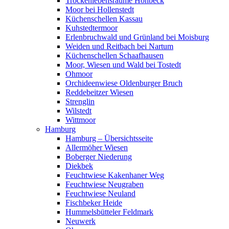
Trockenlebensräume Höhbeck
Moor bei Hollenstedt
Küchenschellen Kassau
Kuhstedtermoor
Erlenbruchwald und Grünland bei Moisburg
Weiden und Reitbach bei Nartum
Küchenschellen Schaafhausen
Moor, Wiesen und Wald bei Tostedt
Ohmoor
Orchideenwiese Oldenburger Bruch
Reddebeitzer Wiesen
Strenglin
Wilstedt
Wittmoor
Hamburg
Hamburg – Übersichtsseite
Allermöher Wiesen
Boberger Niederung
Diekbek
Feuchtwiese Kakenhaner Weg
Feuchtwiese Neugraben
Feuchtwiese Neuland
Fischbeker Heide
Hummelsbütteler Feldmark
Neuwerk