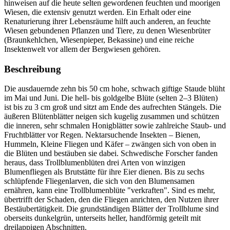
hinweisen auf die heute selten gewordenen feuchten und moorigen
Wiesen, die extensiv genutzt werden. Ein Erhalt oder eine
Renaturierung ihrer Lebensräume hilft auch anderen, an feuchte
Wiesen gebundenen Pflanzen und Tiere, zu denen Wiesenbrüter
(Braunkehlchen, Wiesenpieper, Bekassine) und eine reiche
Insektenwelt vor allem der Bergwiesen gehören.
Beschreibung
Die ausdauernde zehn bis 50 cm hohe, schwach giftige Staude blüht
im Mai und Juni. Die hell- bis goldgelbe Blüte (selten 2–3 Blüten)
ist bis zu 3 cm groß und sitzt am Ende des aufrechten Stängels. Die
äußeren Blütenblätter neigen sich kugelig zusammen und schützen
die inneren, sehr schmalen Honigblätter sowie zahlreiche Staub- und
Fruchtblätter vor Regen. Nektarsuchende Insekten – Bienen,
Hummeln, Kleine Fliegen und Käfer – zwängen sich von oben in
die Blüten und bestäuben sie dabei. Schwedische Forscher fanden
heraus, dass Trollblumenblüten drei Arten von winzigen
Blumenfliegen als Brutstätte für ihre Eier dienen. Bis zu sechs
schlüpfende Fliegenlarven, die sich von den Blumensamen
ernähren, kann eine Trollblumenblüte "verkraften". Sind es mehr,
übertrifft der Schaden, den die Fliegen anrichten, den Nutzen ihrer
Bestäubertätigkeit. Die grundständigen Blätter der Trollblume sind
oberseits dunkelgrün, unterseits heller, handförmig geteilt mit
dreilappigen Abschnitten.