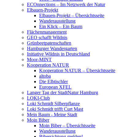
ECOnnections – Im Netzwerk der Natur
Elbauen-Projekt
Elbauen-Projekt – Übersichtsseite
Wanderausstellung
Ein Klick – Ein Baum
Flächenmanagement
GEO schafft Wildnis
Grünbeetpatenschaften
Hamburger Wandergarten
Initiative Wildnis in Deutschland
Moor-MINT
Kooperation NATUR
Kooperation NATUR – Übersichtsseite
altoba
Die Elbtischler
European XFEL
Langer Tag der StadtNatur Hamburg
LOKI-Club
Loki Schmidt Silberpflanze
Loki Schmidt trifft Curt Mast
Mein Baum - Meine Stadt
Moin Biber
Moin Biber – Übersichtsseite
Wanderausstellung
Bibersichtung melden!