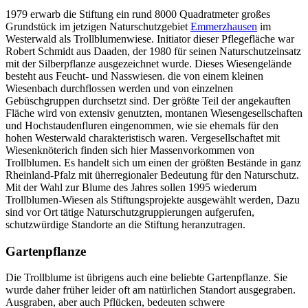
1979 erwarb die Stiftung ein rund 8000 Quadratmeter großes
Grundstück im jetzigen Naturschutzgebiet
Emmerzhausen
im
Westerwald als Trollblumenwiese. Initiator dieser Pflegefläche war
Robert Schmidt aus Daaden, der 1980 für seinen Naturschutzeinsatz
mit der Silberpflanze ausgezeichnet wurde. Dieses Wiesengelände
besteht aus Feucht- und Nasswiesen. die von einem kleinen
Wiesenbach durchflossen werden und von einzelnen
Gebüschgruppen durchsetzt sind. Der größte Teil der angekauften
Fläche wird von extensiv genutzten, montanen Wiesengesellschaften
und Hochstaudenfluren eingenommen, wie sie ehemals für den
hohen Westerwald charakteristisch waren. Vergesellschaftet mit
Wiesenknöterich finden sich hier Massenvorkommen von
Trollblumen. Es handelt sich um einen der größten Bestände in ganz
Rheinland-Pfalz mit üherregionaler Bedeutung für den Naturschutz.
Mit der Wahl zur Blume des Jahres sollen 1995 wiederum
Trollblumen-Wiesen als Stiftungsprojekte ausgewählt werden, Dazu
sind vor Ort tätige Naturschutzgruppierungen aufgerufen,
schutzwürdige Standorte an die Stiftung heranzutragen.
Gartenpflanze
Die Trollblume ist übrigens auch eine beliebte Gartenpflanze. Sie
wurde daher früher leider oft am natürlichen Standort ausgegraben.
Ausgraben, aber auch Pflücken, bedeuten schwere