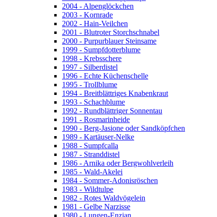
2004 - Alpenglöckchen
2003 - Kornrade
2002 - Hain-Veilchen
2001 - Blutroter Storchschnabel
2000 - Purpurblauer Steinsame
1999 - Sumpfdotterblume
1998 - Krebsschere
1997 - Silberdistel
1996 - Echte Küchenschelle
1995 - Trollblume
1994 - Breitblättriges Knabenkraut
1993 - Schachblume
1992 - Rundblättriger Sonnentau
1991 - Rosmarinheide
1990 - Berg-Jasione oder Sandköpfchen
1989 - Kartäuser-Nelke
1988 - Sumpfcalla
1987 - Stranddistel
1986 - Arnika oder Bergwohlverleih
1985 - Wald-Akelei
1984 - Sommer-Adonisröschen
1983 - Wildtulpe
1982 - Rotes Waldvögelein
1981 - Gelbe Narzisse
1980 - Lungen-Enzian