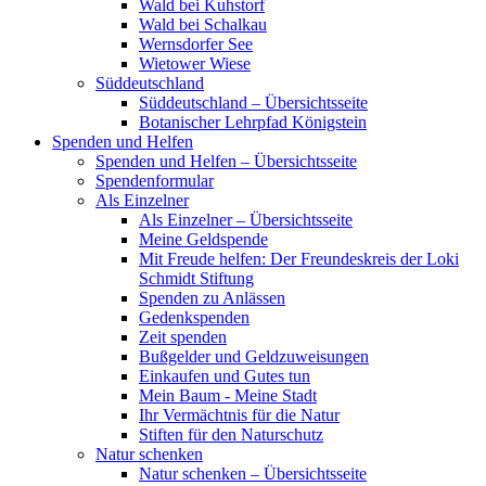
Wald bei Kuhstorf
Wald bei Schalkau
Wernsdorfer See
Wietower Wiese
Süddeutschland
Süddeutschland – Übersichtsseite
Botanischer Lehrpfad Königstein
Spenden und Helfen
Spenden und Helfen – Übersichtsseite
Spendenformular
Als Einzelner
Als Einzelner – Übersichtsseite
Meine Geldspende
Mit Freude helfen: Der Freundeskreis der Loki
Schmidt Stiftung
Spenden zu Anlässen
Gedenkspenden
Zeit spenden
Bußgelder und Geldzuweisungen
Einkaufen und Gutes tun
Mein Baum - Meine Stadt
Ihr Vermächtnis für die Natur
Stiften für den Naturschutz
Natur schenken
Natur schenken – Übersichtsseite