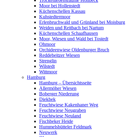
Trockenlebensräume Höhbeck
Moor bei Hollenstedt
Küchenschellen Kassau
Kuhstedtermoor
Erlenbruchwald und Grünland bei Moisburg
Weiden und Reitbach bei Nartum
Küchenschellen Schaafhausen
Moor, Wiesen und Wald bei Tostedt
Ohmoor
Orchideenwiese Oldenburger Bruch
Reddebeitzer Wiesen
Strenglin
Wilstedt
Wittmoor
Hamburg
Hamburg – Übersichtsseite
Allermöher Wiesen
Boberger Niederung
Diekbek
Feuchtwiese Kakenhaner Weg
Feuchtwiese Neugraben
Feuchtwiese Neuland
Fischbeker Heide
Hummelsbütteler Feldmark
Neuwerk