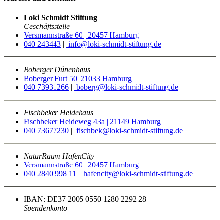
Loki Schmidt Stiftung
Geschäftsstelle
Versmannstraße 60 | 20457 Hamburg
040 243443
|
info@loki-schmidt-stiftung.de
Boberger Dünenhaus
Boberger Furt 50| 21033 Hamburg
040 73931266
|
boberg@loki-schmidt-stiftung.de
Fischbeker Heidehaus
Fischbeker Heideweg 43a | 21149 Hamburg
040 73677230
|
fischbek@loki-schmidt-stiftung.de
NaturRaum HafenCity
Versmannstraße 60 | 20457 Hamburg
040 2840 998 11
|
hafencity@loki-schmidt-stiftung.de
IBAN: DE37 2005 0550 1280 2292 28
Spendenkonto