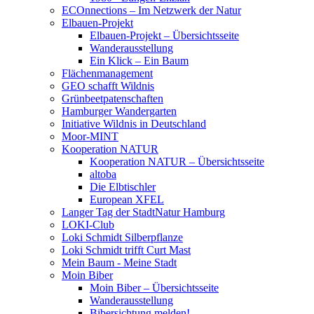
ECOnnections – Im Netzwerk der Natur
Elbauen-Projekt
Elbauen-Projekt – Übersichtsseite
Wanderausstellung
Ein Klick – Ein Baum
Flächenmanagement
GEO schafft Wildnis
Grünbeetpatenschaften
Hamburger Wandergarten
Initiative Wildnis in Deutschland
Moor-MINT
Kooperation NATUR
Kooperation NATUR – Übersichtsseite
altoba
Die Elbtischler
European XFEL
Langer Tag der StadtNatur Hamburg
LOKI-Club
Loki Schmidt Silberpflanze
Loki Schmidt trifft Curt Mast
Mein Baum - Meine Stadt
Moin Biber
Moin Biber – Übersichtsseite
Wanderausstellung
Bibersichtung melden!