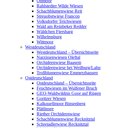
Ohmoor
Rahlstedter Wilde Wiesen
Schachblumenwiese Reit
Streuobstwiese Francop
Volksdorfer Teichwiesen
Wald am Reinbeker Redder
Wäldchen Fiersbarg
Wilhelmsburg
Wittmoor
Westdeutschland
Westdeutschland – Übersichtsseite
Narzissenwiesen Oleftal
Orchideenwiese Baasem
Orchideenwiese bei Weilburg/Lahn
Trollblumenwiese Emmerzhausen
Ostdeutschland
Ostdeutschland – Übersichtsseite
Feuchtwiesen im Wulfener Bruch
GEO-Waldwildnis Goor auf Rügen
Goritzer Wiesen
Kalkquellmoor Binsenberg
Plätlinsee
Riether Orchideenwiese
Schachblumenwiese Recknitztal
Schreiadlerwiese Recknitztal