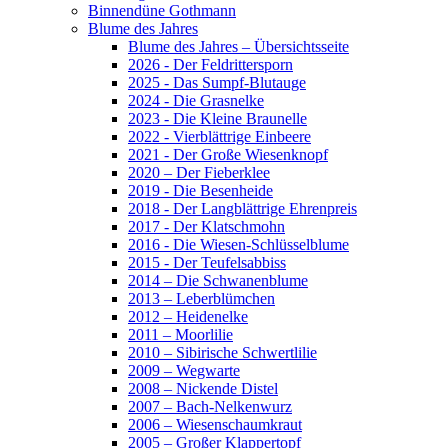
Binnendüne Gothmann
Blume des Jahres
Blume des Jahres – Übersichtsseite
2026 - Der Feldrittersporn
2025 - Das Sumpf-Blutauge
2024 - Die Grasnelke
2023 - Die Kleine Braunelle
2022 - Vierblättrige Einbeere
2021 - Der Große Wiesenknopf
2020 – Der Fieberklee
2019 - Die Besenheide
2018 - Der Langblättrige Ehrenpreis
2017 - Der Klatschmohn
2016 - Die Wiesen-Schlüsselblume
2015 - Der Teufelsabbiss
2014 – Die Schwanenblume
2013 – Leberblümchen
2012 – Heidenelke
2011 – Moorlilie
2010 – Sibirische Schwertlilie
2009 – Wegwarte
2008 – Nickende Distel
2007 – Bach-Nelkenwurz
2006 – Wiesenschaumkraut
2005 – Großer Klappertopf