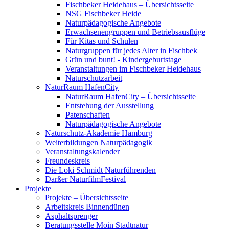
Fischbeker Heidehaus – Übersichtsseite
NSG Fischbeker Heide
Naturpädagogische Angebote
Erwachsenengruppen und Betriebsausflüge
Für Kitas und Schulen
Naturgruppen für jedes Alter in Fischbek
Grün und bunt! - Kindergeburtstage
Veranstaltungen im Fischbeker Heidehaus
Naturschutzarbeit
NaturRaum HafenCity
NaturRaum HafenCity – Übersichtsseite
Entstehung der Ausstellung
Patenschaften
Naturpädagogische Angebote
Naturschutz-Akademie Hamburg
Weiterbildungen Naturpädagogik
Veranstaltungskalender
Freundeskreis
Die Loki Schmidt Naturführenden
Darßer NaturfilmFestival
Projekte
Projekte – Übersichtsseite
Arbeitskreis Binnendünen
Asphaltsprenger
Beratungsstelle Moin Stadtnatur