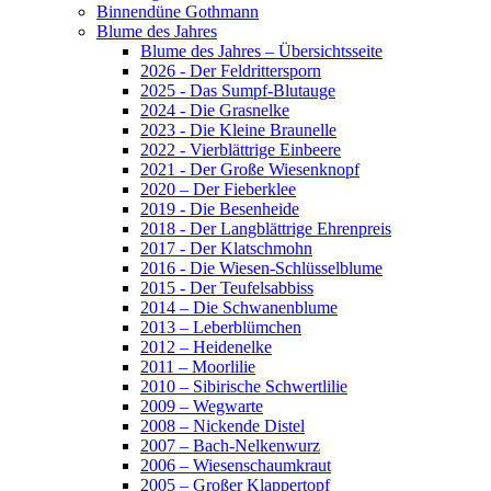
Binnendüne Gothmann
Blume des Jahres
Blume des Jahres – Übersichtsseite
2026 - Der Feldrittersporn
2025 - Das Sumpf-Blutauge
2024 - Die Grasnelke
2023 - Die Kleine Braunelle
2022 - Vierblättrige Einbeere
2021 - Der Große Wiesenknopf
2020 – Der Fieberklee
2019 - Die Besenheide
2018 - Der Langblättrige Ehrenpreis
2017 - Der Klatschmohn
2016 - Die Wiesen-Schlüsselblume
2015 - Der Teufelsabbiss
2014 – Die Schwanenblume
2013 – Leberblümchen
2012 – Heidenelke
2011 – Moorlilie
2010 – Sibirische Schwertlilie
2009 – Wegwarte
2008 – Nickende Distel
2007 – Bach-Nelkenwurz
2006 – Wiesenschaumkraut
2005 – Großer Klappertopf