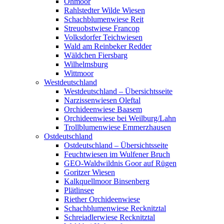
Ohmoor
Rahlstedter Wilde Wiesen
Schachblumenwiese Reit
Streuobstwiese Francop
Volksdorfer Teichwiesen
Wald am Reinbeker Redder
Wäldchen Fiersbarg
Wilhelmsburg
Wittmoor
Westdeutschland
Westdeutschland – Übersichtsseite
Narzissenwiesen Oleftal
Orchideenwiese Baasem
Orchideenwiese bei Weilburg/Lahn
Trollblumenwiese Emmerzhausen
Ostdeutschland
Ostdeutschland – Übersichtsseite
Feuchtwiesen im Wulfener Bruch
GEO-Waldwildnis Goor auf Rügen
Goritzer Wiesen
Kalkquellmoor Binsenberg
Plätlinsee
Riether Orchideenwiese
Schachblumenwiese Recknitztal
Schreiadlerwiese Recknitztal