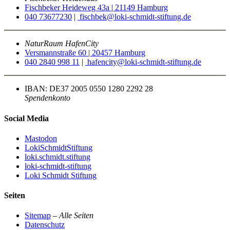
Fischbeker Heideweg 43a | 21149 Hamburg
040 73677230
|
fischbek@loki-schmidt-stiftung.de
NaturRaum HafenCity
Versmannstraße 60 | 20457 Hamburg
040 2840 998 11
|
hafencity@loki-schmidt-stiftung.de
IBAN: DE37 2005 0550 1280 2292 28
Spendenkonto
Social Media
Mastodon
LokiSchmidtStiftung
loki.schmidt.stiftung
loki-schmidt-stiftung
Loki Schmidt Stiftung
Seiten
Sitemap
–
Alle Seiten
Datenschutz