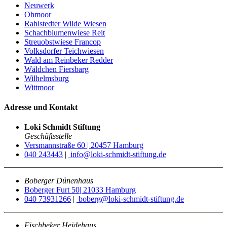
Neuwerk
Ohmoor
Rahlstedter Wilde Wiesen
Schachblumenwiese Reit
Streuobstwiese Francop
Volksdorfer Teichwiesen
Wald am Reinbeker Redder
Wäldchen Fiersbarg
Wilhelmsburg
Wittmoor
Adresse und Kontakt
Loki Schmidt Stiftung
Geschäftsstelle
Versmannstraße 60 | 20457 Hamburg
040 243443
|
info@loki-schmidt-stiftung.de
Boberger Dünenhaus
Boberger Furt 50| 21033 Hamburg
040 73931266
|
boberg@loki-schmidt-stiftung.de
Fischbeker Heidehaus