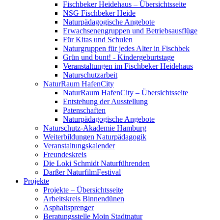
Fischbeker Heidehaus – Übersichtsseite
NSG Fischbeker Heide
Naturpädagogische Angebote
Erwachsenengruppen und Betriebsausflüge
Für Kitas und Schulen
Naturgruppen für jedes Alter in Fischbek
Grün und bunt! - Kindergeburtstage
Veranstaltungen im Fischbeker Heidehaus
Naturschutzarbeit
NaturRaum HafenCity
NaturRaum HafenCity – Übersichtsseite
Entstehung der Ausstellung
Patenschaften
Naturpädagogische Angebote
Naturschutz-Akademie Hamburg
Weiterbildungen Naturpädagogik
Veranstaltungskalender
Freundeskreis
Die Loki Schmidt Naturführenden
Darßer NaturfilmFestival
Projekte
Projekte – Übersichtsseite
Arbeitskreis Binnendünen
Asphaltsprenger
Beratungsstelle Moin Stadtnatur