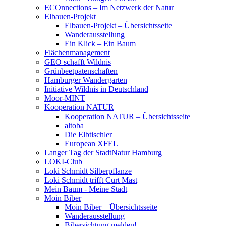
ECOnnections – Im Netzwerk der Natur
Elbauen-Projekt
Elbauen-Projekt – Übersichtsseite
Wanderausstellung
Ein Klick – Ein Baum
Flächenmanagement
GEO schafft Wildnis
Grünbeetpatenschaften
Hamburger Wandergarten
Initiative Wildnis in Deutschland
Moor-MINT
Kooperation NATUR
Kooperation NATUR – Übersichtsseite
altoba
Die Elbtischler
European XFEL
Langer Tag der StadtNatur Hamburg
LOKI-Club
Loki Schmidt Silberpflanze
Loki Schmidt trifft Curt Mast
Mein Baum - Meine Stadt
Moin Biber
Moin Biber – Übersichtsseite
Wanderausstellung
Bibersichtung melden!