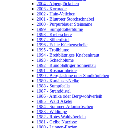
2004 - Alpenglöckchen
2003 - Kornrade
2002 - Hain-Veilchen
2001 - Blutroter Storchschnabel
2000 - Purpurblauer Steinsame
1999 - Sumpfdotterblume
1998 - Krebsschere
1997 - Silberdistel
1996 - Echte Küchenschelle
1995 - Trollblume
1994 - Breitblättriges Knabenkraut
1993 - Schachblume
1992 - Rundblättriger Sonnentau
1991 - Rosmarinheide
1990 - Berg-Jasione oder Sandköpfchen
1989 - Kartäuser-Nelke
1988 - Sumpfcalla
1987 - Stranddistel
1986 - Arnika oder Bergwohlverleih
1985 - Wald-Akelei
1984 - Sommer-Adonisröschen
1983 - Wildtulpe
1982 - Rotes Waldvögelein
1981 - Gelbe Narzisse
1980 - Lungen-Enzian