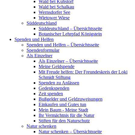
Wald bei Kuhstorf
Wald bei Schalkau
Wernsdorfer See
Wietower Wiese
Süddeutschland
Süddeutschland – Übersichtsseite
Botanischer Lehrpfad Königstein
Spenden und Helfen
Spenden und Helfen – Übersichtsseite
Spendenformular
Als Einzelner
Als Einzelner – Übersichtsseite
Meine Geldspende
Mit Freude helfen: Der Freundeskreis der Loki
Schmidt Stiftung
Spenden zu Anlässen
Gedenkspenden
Zeit spenden
Bußgelder und Geldzuweisungen
Einkaufen und Gutes tun
Mein Baum - Meine Stadt
Ihr Vermächtnis für die Natur
Stiften für den Naturschutz
Natur schenken
Natur schenken – Übersichtsseite