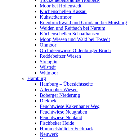
Trockenlebensräume Höhbeck
Moor bei Hollenstedt
Küchenschellen Kassau
Kuhstedtermoor
Erlenbruchwald und Grünland bei Moisburg
Weiden und Reitbach bei Nartum
Küchenschellen Schaafhausen
Moor, Wiesen und Wald bei Tostedt
Ohmoor
Orchideenwiese Oldenburger Bruch
Reddebeitzer Wiesen
Strenglin
Wilstedt
Wittmoor
Hamburg
Hamburg – Übersichtsseite
Allermöher Wiesen
Boberger Niederung
Diekbek
Feuchtwiese Kakenhaner Weg
Feuchtwiese Neugraben
Feuchtwiese Neuland
Fischbeker Heide
Hummelsbütteler Feldmark
Neuwerk