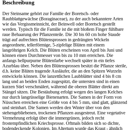
Beschreibung
Der Steinsame gehört zur Familie der Boretsch- oder
Rauhblattgewächse (Boraginaceae), zu der auch bekanntere Arten
wie das Vergissmeinnicht, der Beinwell oder Boretsch gestellt
werden. Typisch für die Familie ist die mit bloßem Finger fühlbare
raue Behaarung der Pflanzenteile. Die 30 bis 60 cm hohe Staude
trägt auf aufrechten Blütensprossen in gedrängten Wickeln
angeordnete, tellerförmige, 5-zipfelige Blüten mit einem
langröhrigen Kelch. Die Blüten erscheinen von April bis Juni und
können einen Durchmesser von bis zu 10 mm erreichen. Die
anfangs hellpurpurne Blütenfarbe wechselt später in ein tiefes
Azurblau über. Neben den Blütensprossen besitzt die Pflanze sterile,
d.h. keine Blüten tragende Ausläufer, die an den Spitzen Wurzeln
entwickeln können. Die lanzettlichen Laubblätter sind 4 bis 8 cm
lang und an beiden Enden zugespitzt, die untersten sind in einen
kurzen Stiel verschmälert, während die oberen Blätter direkt am
Stängel sitzen. Die Bestäubung erfolgt wegen des langen Kelches
nur durch langrüsselige Bienenarten. Die Samen in der Form von
Nüsschen erreichen eine Größe von 4 bis 5 mm, sind glatt, glänzend
und steinhart. Die Samen werden den Winter über von den
stehengebliebenen, trockenen Pflanzen ausgestreut. Eine vegetative
Vermehrung erfolgt über die immergrünen, jedoch recht
frostempfindlichen Kriechsprosse. Oftmals bilden sich so dichte,
bodendeckende Kolonien. Im Altertum wurde das Kraut - ähnlich