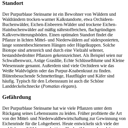
Standort
Der Purpurblaue Steinsame ist ein Bewohner von Wäldern und
Waldrändern trocken-warmer Kalkstandorte, etwa Orchideen-
Buchenwälder, Eichen-Eisbeeren-Wälder und trockene Eichen-
Hainbuchenwälder auf mäßig nährstoffreichen, flachgründigen
Kalkverwitterungsböden. Einen optimalen Standort findet die
Pflanze in lichten Mittel- und Niederwäldern auf südexponierten,
lange sonnenbeschienenen Hängen oder Hügelkuppen. Solche
Biotope sind artenreich und durch eine Vielzahl seltener,
bestandsbedrohter Pflanzen gekennzeichnet. Als Beispiel seien nur
Schwalbenwurz, Astige Graslilie, Echte Schlüsselblume und Kleine
Wiesenraute genannt. Außerdem sind viele Orchideen wie das
Weiße Waldvöglein oder das Purpur-Knabenkraut zu finden.
Blütenbesuchende Schmetterlinge, Hautflügler und Käfer sind
häufig. Typisch für den Lebensraum ist auch die Schöne
Landdeckelschnecke (
Pomatias elegans
).
Gefährdung
Der Purpurblaue Steinsame hat wie viele Pflanzen unter dem
Rückgang seines Lebensraums zu leiden. Früher profitierte die Art
von der Mittel- und Niederwaldbewirtschaftung zur Gewinnung von
Eichenrinde für die Lohgerberei. Heute entwickeln sich viele der