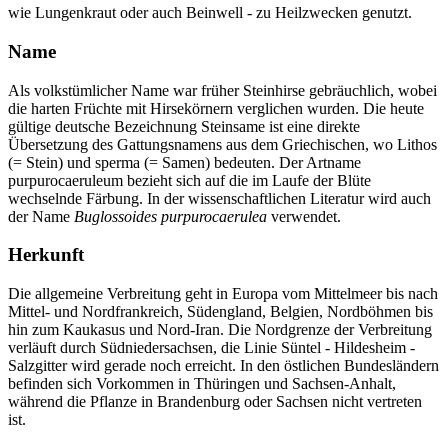
wie Lungenkraut oder auch Beinwell - zu Heilzwecken genutzt.
Name
Als volkstümlicher Name war früher Steinhirse gebräuchlich, wobei
die harten Früchte mit Hirsekörnern verglichen wurden. Die heute
gültige deutsche Bezeichnung Steinsame ist eine direkte
Übersetzung des Gattungsnamens aus dem Griechischen, wo Lithos
(= Stein) und sperma (= Samen) bedeuten. Der Artname
purpurocaeruleum bezieht sich auf die im Laufe der Blüte
wechselnde Färbung. In der wissenschaftlichen Literatur wird auch
der Name
Buglossoides purpurocaerulea
verwendet.
Herkunft
Die allgemeine Verbreitung geht in Europa vom Mittelmeer bis nach
Mittel- und Nordfrankreich, Südengland, Belgien, Nordböhmen bis
hin zum Kaukasus und Nord-Iran. Die Nordgrenze der Verbreitung
verläuft durch Südniedersachsen, die Linie Süntel - Hildesheim -
Salzgitter wird gerade noch erreicht. In den östlichen Bundesländern
befinden sich Vorkommen in Thüringen und Sachsen-Anhalt,
während die Pflanze in Brandenburg oder Sachsen nicht vertreten
ist.