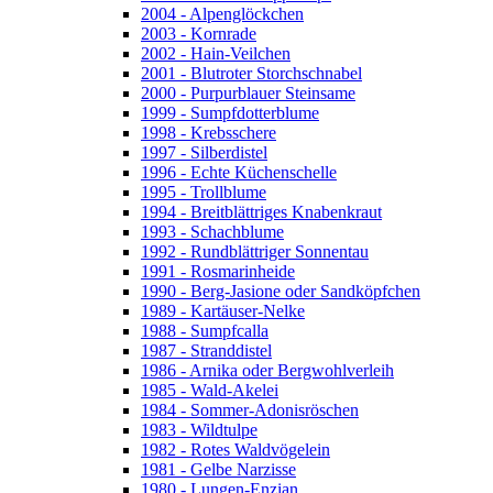
2004 - Alpenglöckchen
2003 - Kornrade
2002 - Hain-Veilchen
2001 - Blutroter Storchschnabel
2000 - Purpurblauer Steinsame
1999 - Sumpfdotterblume
1998 - Krebsschere
1997 - Silberdistel
1996 - Echte Küchenschelle
1995 - Trollblume
1994 - Breitblättriges Knabenkraut
1993 - Schachblume
1992 - Rundblättriger Sonnentau
1991 - Rosmarinheide
1990 - Berg-Jasione oder Sandköpfchen
1989 - Kartäuser-Nelke
1988 - Sumpfcalla
1987 - Stranddistel
1986 - Arnika oder Bergwohlverleih
1985 - Wald-Akelei
1984 - Sommer-Adonisröschen
1983 - Wildtulpe
1982 - Rotes Waldvögelein
1981 - Gelbe Narzisse
1980 - Lungen-Enzian