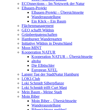
ECOnnections – Im Netzwerk der Natur
Elbauen-Projekt
Elbauen-Projekt – Übersichtsseite
Wanderausstellung
Ein Klick – Ein Baum
Flächenmanagement
GEO schafft Wildnis
Grünbeetpatenschaften
Hamburger Wandergarten
Initiative Wildnis in Deutschland
Moor-MINT
Kooperation NATUR
Kooperation NATUR – Übersichtsseite
altoba
Die Elbtischler
European XFEL
Langer Tag der StadtNatur Hamburg
LOKI-Club
Loki Schmidt Silberpflanze
Loki Schmidt trifft Curt Mast
Mein Baum - Meine Stadt
Moin Biber
Moin Biber – Übersichtsseite
Wanderausstellung
Bibersichtung melden!