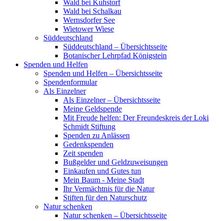
Wald bei Kuhstorf
Wald bei Schalkau
Wernsdorfer See
Wietower Wiese
Süddeutschland
Süddeutschland – Übersichtsseite
Botanischer Lehrpfad Königstein
Spenden und Helfen
Spenden und Helfen – Übersichtsseite
Spendenformular
Als Einzelner
Als Einzelner – Übersichtsseite
Meine Geldspende
Mit Freude helfen: Der Freundeskreis der Loki
Schmidt Stiftung
Spenden zu Anlässen
Gedenkspenden
Zeit spenden
Bußgelder und Geldzuweisungen
Einkaufen und Gutes tun
Mein Baum - Meine Stadt
Ihr Vermächtnis für die Natur
Stiften für den Naturschutz
Natur schenken
Natur schenken – Übersichtsseite