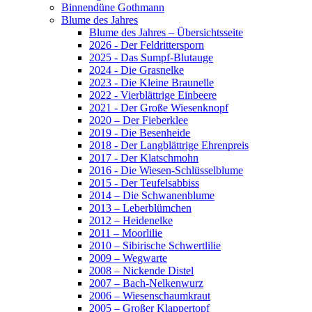
Binnendüne Gothmann
Blume des Jahres
Blume des Jahres – Übersichtsseite
2026 - Der Feldrittersporn
2025 - Das Sumpf-Blutauge
2024 - Die Grasnelke
2023 - Die Kleine Braunelle
2022 - Vierblättrige Einbeere
2021 - Der Große Wiesenknopf
2020 – Der Fieberklee
2019 - Die Besenheide
2018 - Der Langblättrige Ehrenpreis
2017 - Der Klatschmohn
2016 - Die Wiesen-Schlüsselblume
2015 - Der Teufelsabbiss
2014 – Die Schwanenblume
2013 – Leberblümchen
2012 – Heidenelke
2011 – Moorlilie
2010 – Sibirische Schwertlilie
2009 – Wegwarte
2008 – Nickende Distel
2007 – Bach-Nelkenwurz
2006 – Wiesenschaumkraut
2005 – Großer Klappertopf