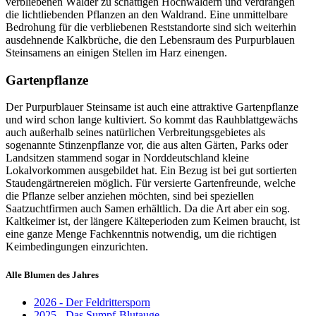
verbliebenen Wälder zu schattigen Hochwäldern und verdrängen
die lichtliebenden Pflanzen an den Waldrand. Eine unmittelbare
Bedrohung für die verbliebenen Reststandorte sind sich weiterhin
ausdehnende Kalkbrüche, die den Lebensraum des Purpurblauen
Steinsamens an einigen Stellen im Harz einengen.
Gartenpflanze
Der Purpurblauer Steinsame ist auch eine attraktive Gartenpflanze
und wird schon lange kultiviert. So kommt das Rauhblattgewächs
auch außerhalb seines natürlichen Verbreitungsgebietes als
sogenannte Stinzenpflanze vor, die aus alten Gärten, Parks oder
Landsitzen stammend sogar in Norddeutschland kleine
Lokalvorkommen ausgebildet hat. Ein Bezug ist bei gut sortierten
Staudengärtnereien möglich. Für versierte Gartenfreunde, welche
die Pflanze selber anziehen möchten, sind bei speziellen
Saatzuchtfirmen auch Samen erhältlich. Da die Art aber ein sog.
Kaltkeimer ist, der längere Kälteperioden zum Keimen braucht, ist
eine ganze Menge Fachkenntnis notwendig, um die richtigen
Keimbedingungen einzurichten.
Alle Blumen des Jahres
2026 - Der Feldrittersporn
2025 - Das Sumpf-Blutauge