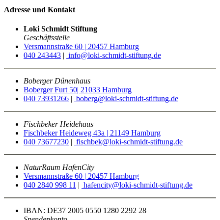
Adresse und Kontakt
Loki Schmidt Stiftung
Geschäftsstelle
Versmannstraße 60 | 20457 Hamburg
040 243443
|
info@loki-schmidt-stiftung.de
Boberger Dünenhaus
Boberger Furt 50| 21033 Hamburg
040 73931266
|
boberg@loki-schmidt-stiftung.de
Fischbeker Heidehaus
Fischbeker Heideweg 43a | 21149 Hamburg
040 73677230
|
fischbek@loki-schmidt-stiftung.de
NaturRaum HafenCity
Versmannstraße 60 | 20457 Hamburg
040 2840 998 11
|
hafencity@loki-schmidt-stiftung.de
IBAN: DE37 2005 0550 1280 2292 28
Spendenkonto