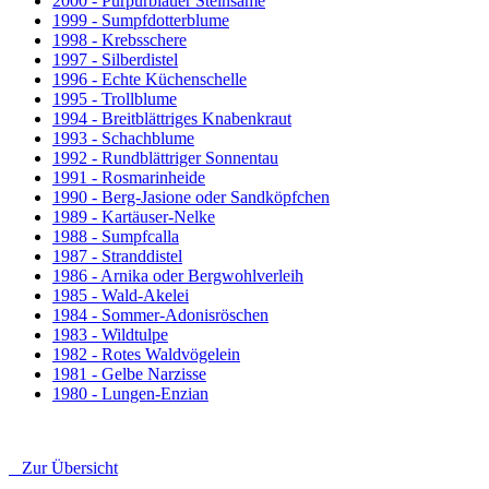
2000 - Purpurblauer Steinsame
1999 - Sumpfdotterblume
1998 - Krebsschere
1997 - Silberdistel
1996 - Echte Küchenschelle
1995 - Trollblume
1994 - Breitblättriges Knabenkraut
1993 - Schachblume
1992 - Rundblättriger Sonnentau
1991 - Rosmarinheide
1990 - Berg-Jasione oder Sandköpfchen
1989 - Kartäuser-Nelke
1988 - Sumpfcalla
1987 - Stranddistel
1986 - Arnika oder Bergwohlverleih
1985 - Wald-Akelei
1984 - Sommer-Adonisröschen
1983 - Wildtulpe
1982 - Rotes Waldvögelein
1981 - Gelbe Narzisse
1980 - Lungen-Enzian
Zur Übersicht