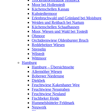
Trockenlebensräume Höhbeck
Moor bei Hollenstedt
Küchenschellen Kassau
Kuhstedtermoor
Erlenbruchwald und Grünland bei Moisburg
Weiden und Reitbach bei Nartum
Küchenschellen Schaafhausen
Moor, Wiesen und Wald bei Tostedt
Ohmoor
Orchideenwiese Oldenburger Bruch
Reddebeitzer Wiesen
Strenglin
Wilstedt
Wittmoor
Hamburg
Hamburg – Übersichtsseite
Allermöher Wiesen
Boberger Niederung
Diekbek
Feuchtwiese Kakenhaner Weg
Feuchtwiese Neugraben
Feuchtwiese Neuland
Fischbeker Heide
Hummelsbütteler Feldmark
Neuwerk