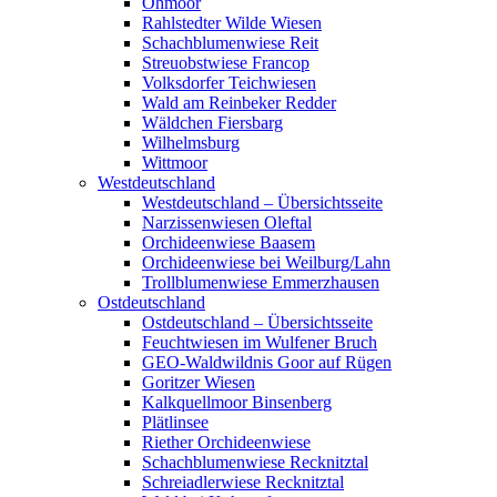
Ohmoor
Rahlstedter Wilde Wiesen
Schachblumenwiese Reit
Streuobstwiese Francop
Volksdorfer Teichwiesen
Wald am Reinbeker Redder
Wäldchen Fiersbarg
Wilhelmsburg
Wittmoor
Westdeutschland
Westdeutschland – Übersichtsseite
Narzissenwiesen Oleftal
Orchideenwiese Baasem
Orchideenwiese bei Weilburg/Lahn
Trollblumenwiese Emmerzhausen
Ostdeutschland
Ostdeutschland – Übersichtsseite
Feuchtwiesen im Wulfener Bruch
GEO-Waldwildnis Goor auf Rügen
Goritzer Wiesen
Kalkquellmoor Binsenberg
Plätlinsee
Riether Orchideenwiese
Schachblumenwiese Recknitztal
Schreiadlerwiese Recknitztal