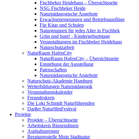
Fischbeker Heidehaus – Übersichtsseite
NSG Fischbeker Heide
Naturpädagogische Angebote
Erwachsenengruppen und Betriebsausflüge
Für Kitas und Schulen
Naturgruppen für jedes Alter in Fischbek
Grün und bunt! - Kindergeburtstage
Veranstaltungen im Fischbeker Heidehaus
Naturschutzarbeit
NaturRaum HafenCity
NaturRaum HafenCity – Übersichtsseite
Entstehung der Ausstellung
Patenschaften
Naturpädagogische Angebote
Naturschutz-Akademie Hamburg
Weiterbildungen Naturpädagogik
Veranstaltungskalender
Freundeskreis
Die Loki Schmidt Naturführenden
Darßer NaturfilmFestival
Projekte
Projekte – Übersichtsseite
Arbeitskreis Binnendünen
Asphaltsprenger
Beratungsstelle Moin Stadtnatur