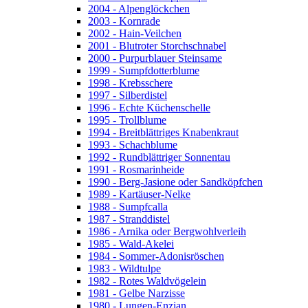
2004 - Alpenglöckchen
2003 - Kornrade
2002 - Hain-Veilchen
2001 - Blutroter Storchschnabel
2000 - Purpurblauer Steinsame
1999 - Sumpfdotterblume
1998 - Krebsschere
1997 - Silberdistel
1996 - Echte Küchenschelle
1995 - Trollblume
1994 - Breitblättriges Knabenkraut
1993 - Schachblume
1992 - Rundblättriger Sonnentau
1991 - Rosmarinheide
1990 - Berg-Jasione oder Sandköpfchen
1989 - Kartäuser-Nelke
1988 - Sumpfcalla
1987 - Stranddistel
1986 - Arnika oder Bergwohlverleih
1985 - Wald-Akelei
1984 - Sommer-Adonisröschen
1983 - Wildtulpe
1982 - Rotes Waldvögelein
1981 - Gelbe Narzisse
1980 - Lungen-Enzian