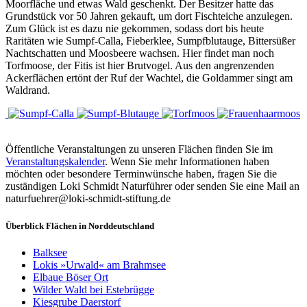
Moorfläche und etwas Wald geschenkt. Der Besitzer hatte das
Grundstück vor 50 Jahren gekauft, um dort Fischteiche anzulegen.
Zum Glück ist es dazu nie gekommen, sodass dort bis heute
Raritäten wie Sumpf-Calla, Fieberklee, Sumpfblutauge, Bittersüßer
Nachtschatten und Moosbeere wachsen. Hier findet man noch
Torfmoose, der Fitis ist hier Brutvogel. Aus den angrenzenden
Ackerflächen ertönt der Ruf der Wachtel, die Goldammer singt am
Waldrand.
Öffentliche Veranstaltungen zu unseren Flächen finden Sie im
Veranstaltungskalender
. Wenn Sie mehr Informationen haben
möchten oder besondere Terminwünsche haben, fragen Sie die
zuständigen Loki Schmidt Naturführer oder senden Sie eine Mail an
naturfuehrer@loki-schmidt-stiftung.de
Überblick Flächen in Norddeutschland
Balksee
Lokis »Urwald« am Brahmsee
Elbaue Böser Ort
Wilder Wald bei Estebrügge
Kiesgrube Daerstorf