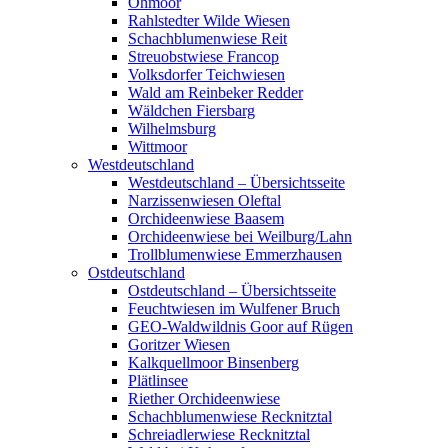
Ohmoor
Rahlstedter Wilde Wiesen
Schachblumenwiese Reit
Streuobstwiese Francop
Volksdorfer Teichwiesen
Wald am Reinbeker Redder
Wäldchen Fiersbarg
Wilhelmsburg
Wittmoor
Westdeutschland
Westdeutschland – Übersichtsseite
Narzissenwiesen Oleftal
Orchideenwiese Baasem
Orchideenwiese bei Weilburg/Lahn
Trollblumenwiese Emmerzhausen
Ostdeutschland
Ostdeutschland – Übersichtsseite
Feuchtwiesen im Wulfener Bruch
GEO-Waldwildnis Goor auf Rügen
Goritzer Wiesen
Kalkquellmoor Binsenberg
Plätlinsee
Riether Orchideenwiese
Schachblumenwiese Recknitztal
Schreiadlerwiese Recknitztal