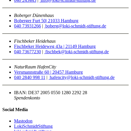
040 243443
|
info@loki-schmidt-stiftung.de
Boberger Dünenhaus
Boberger Furt 50| 21033 Hamburg
040 73931266
|
boberg@loki-schmidt-stiftung.de
Fischbeker Heidehaus
Fischbeker Heideweg 43a | 21149 Hamburg
040 73677230
|
fischbek@loki-schmidt-stiftung.de
NaturRaum HafenCity
Versmannstraße 60 | 20457 Hamburg
040 2840 998 11
|
hafencity@loki-schmidt-stiftung.de
IBAN: DE37 2005 0550 1280 2292 28
Spendenkonto
Social Media
Mastodon
LokiSchmidtStiftung