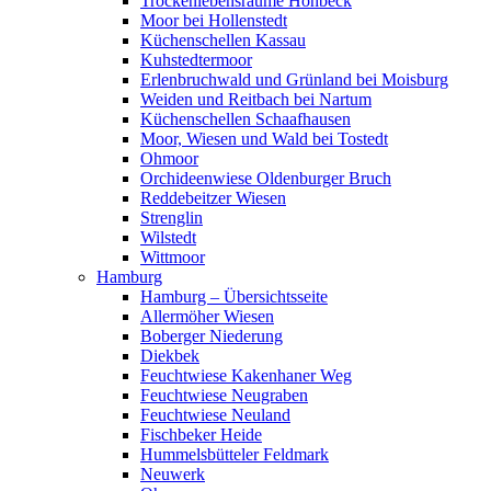
Trockenlebensräume Höhbeck
Moor bei Hollenstedt
Küchenschellen Kassau
Kuhstedtermoor
Erlenbruchwald und Grünland bei Moisburg
Weiden und Reitbach bei Nartum
Küchenschellen Schaafhausen
Moor, Wiesen und Wald bei Tostedt
Ohmoor
Orchideenwiese Oldenburger Bruch
Reddebeitzer Wiesen
Strenglin
Wilstedt
Wittmoor
Hamburg
Hamburg – Übersichtsseite
Allermöher Wiesen
Boberger Niederung
Diekbek
Feuchtwiese Kakenhaner Weg
Feuchtwiese Neugraben
Feuchtwiese Neuland
Fischbeker Heide
Hummelsbütteler Feldmark
Neuwerk