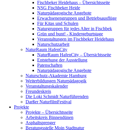
Fischbeker Heidehaus – Übersichtsseite
NSG Fischbeker Heide
Naturpädagogische Angebote
Erwachsenengruppen und Betriebsausflüge
Für Kitas und Schulen
Naturgruppen für jedes Alter in Fischbek
Grün und bunt! - Kindergeburtstage
Veranstaltungen im Fischbeker Heidehaus
Naturschutzarbeit
NaturRaum HafenCity
NaturRaum HafenCity – Übersichtsseite
Entstehung der Ausstellung
Patenschaften
Naturpädagogische Angebote
Naturschutz-Akademie Hamburg
Weiterbildungen Naturpädagogik
Veranstaltungskalender
Freundeskreis
Die Loki Schmidt Naturführenden
Darßer NaturfilmFestival
Projekte
Projekte – Übersichtsseite
Arbeitskreis Binnendünen
Asphaltsprenger
Beratungsstelle Moin Stadtnatur