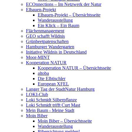
ECOnnections – Im Netzwerk der Natur
Elbauen-Projekt
Elbauen-Projekt – Übersichtsseite
Wanderausstellung
Ein Klick – Ein Baum
Flächenmanagement
GEO schafft Wildnis
Grünbeetpatenschaften
Hamburger Wandergarten
Initiative Wildnis in Deutschland
Moor-MINT
Kooperation NATUR
Kooperation NATUR – Übersichtsseite
altoba
Die Elbtischler
European XFEL
Langer Tag der StadtNatur Hamburg
LOKI-Club
Loki Schmidt Silberpflanze
Loki Schmidt trifft Curt Mast
Mein Baum - Meine Stadt
Moin Biber
Moin Biber – Übersichtsseite
Wanderausstellung
Bibersichtung melden!