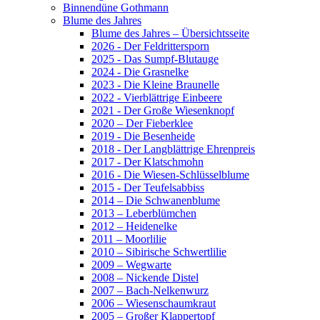
Binnendüne Gothmann
Blume des Jahres
Blume des Jahres – Übersichtsseite
2026 - Der Feldrittersporn
2025 - Das Sumpf-Blutauge
2024 - Die Grasnelke
2023 - Die Kleine Braunelle
2022 - Vierblättrige Einbeere
2021 - Der Große Wiesenknopf
2020 – Der Fieberklee
2019 - Die Besenheide
2018 - Der Langblättrige Ehrenpreis
2017 - Der Klatschmohn
2016 - Die Wiesen-Schlüsselblume
2015 - Der Teufelsabbiss
2014 – Die Schwanenblume
2013 – Leberblümchen
2012 – Heidenelke
2011 – Moorlilie
2010 – Sibirische Schwertlilie
2009 – Wegwarte
2008 – Nickende Distel
2007 – Bach-Nelkenwurz
2006 – Wiesenschaumkraut
2005 – Großer Klappertopf