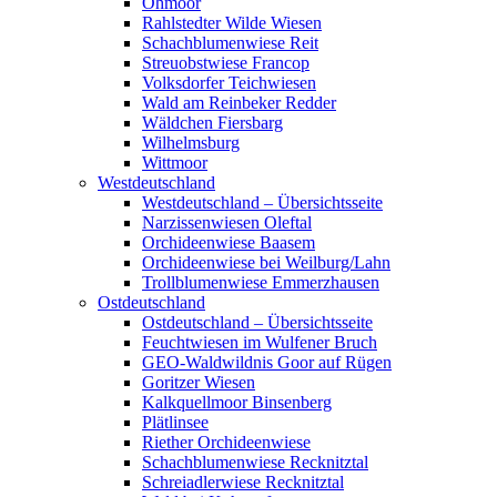
Ohmoor
Rahlstedter Wilde Wiesen
Schachblumenwiese Reit
Streuobstwiese Francop
Volksdorfer Teichwiesen
Wald am Reinbeker Redder
Wäldchen Fiersbarg
Wilhelmsburg
Wittmoor
Westdeutschland
Westdeutschland – Übersichtsseite
Narzissenwiesen Oleftal
Orchideenwiese Baasem
Orchideenwiese bei Weilburg/Lahn
Trollblumenwiese Emmerzhausen
Ostdeutschland
Ostdeutschland – Übersichtsseite
Feuchtwiesen im Wulfener Bruch
GEO-Waldwildnis Goor auf Rügen
Goritzer Wiesen
Kalkquellmoor Binsenberg
Plätlinsee
Riether Orchideenwiese
Schachblumenwiese Recknitztal
Schreiadlerwiese Recknitztal