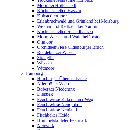
Trockenlebensräume Höhbeck
Moor bei Hollenstedt
Küchenschellen Kassau
Kuhstedtermoor
Erlenbruchwald und Grünland bei Moisburg
Weiden und Reitbach bei Nartum
Küchenschellen Schaafhausen
Moor, Wiesen und Wald bei Tostedt
Ohmoor
Orchideenwiese Oldenburger Bruch
Reddebeitzer Wiesen
Strenglin
Wilstedt
Wittmoor
Hamburg
Hamburg – Übersichtsseite
Allermöher Wiesen
Boberger Niederung
Diekbek
Feuchtwiese Kakenhaner Weg
Feuchtwiese Neugraben
Feuchtwiese Neuland
Fischbeker Heide
Hummelsbütteler Feldmark
Neuwerk