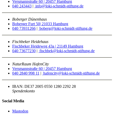
Versmannstraße 60 | 20457 Hamburg
040 243443
|
info@loki-schmidt-stiftung.de
Boberger Dünenhaus
Boberger Furt 50| 21033 Hamburg
040 73931266
|
boberg@loki-schmidt-stiftung.de
Fischbeker Heidehaus
Fischbeker Heideweg 43a | 21149 Hamburg
040 73677230
|
fischbek@loki-schmidt-stiftung.de
NaturRaum HafenCity
Versmannstraße 60 | 20457 Hamburg
040 2840 998 11
|
hafencity@loki-schmidt-stiftung.de
IBAN: DE37 2005 0550 1280 2292 28
Spendenkonto
Social Media
Mastodon