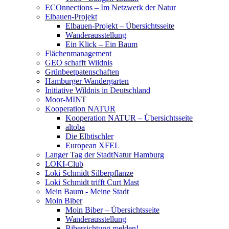
ECOnnections – Im Netzwerk der Natur
Elbauen-Projekt
Elbauen-Projekt – Übersichtsseite
Wanderausstellung
Ein Klick – Ein Baum
Flächenmanagement
GEO schafft Wildnis
Grünbeetpatenschaften
Hamburger Wandergarten
Initiative Wildnis in Deutschland
Moor-MINT
Kooperation NATUR
Kooperation NATUR – Übersichtsseite
altoba
Die Elbtischler
European XFEL
Langer Tag der StadtNatur Hamburg
LOKI-Club
Loki Schmidt Silberpflanze
Loki Schmidt trifft Curt Mast
Mein Baum - Meine Stadt
Moin Biber
Moin Biber – Übersichtsseite
Wanderausstellung
Bibersichtung melden!