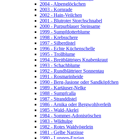
2004 - Alpenglöckchen
2003 - Kornrade
2002 - Hain-Veilchen
2001 - Blutroter Storchschnabel
2000 - Purpurblauer Steinsame
1999 - Sumpfdotterblume
1998 - Krebsschere
1997 - Silberdistel
1996 - Echte Küchenschelle
1995 - Trollblume
1994 - Breitblättriges Knabenkraut
1993 - Schachblume
1992 - Rundblättriger Sonnentau
1991 - Rosmarinheide
1990 - Berg-Jasione oder Sandköpfchen
1989 - Kartäuser-Nelke
1988 - Sumpfcalla
1987 - Stranddistel
1986 - Arnika oder Bergwohlverleih
1985 - Wald-Akelei
1984 - Sommer-Adonisröschen
1983 - Wildtulpe
1982 - Rotes Waldvögelein
1981 - Gelbe Narzisse
1980 - Lungen-Enzian