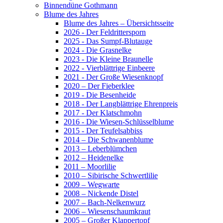
Binnendüne Gothmann
Blume des Jahres
Blume des Jahres – Übersichtsseite
2026 - Der Feldrittersporn
2025 - Das Sumpf-Blutauge
2024 - Die Grasnelke
2023 - Die Kleine Braunelle
2022 - Vierblättrige Einbeere
2021 - Der Große Wiesenknopf
2020 – Der Fieberklee
2019 - Die Besenheide
2018 - Der Langblättrige Ehrenpreis
2017 - Der Klatschmohn
2016 - Die Wiesen-Schlüsselblume
2015 - Der Teufelsabbiss
2014 – Die Schwanenblume
2013 – Leberblümchen
2012 – Heidenelke
2011 – Moorlilie
2010 – Sibirische Schwertlilie
2009 – Wegwarte
2008 – Nickende Distel
2007 – Bach-Nelkenwurz
2006 – Wiesenschaumkraut
2005 – Großer Klappertopf