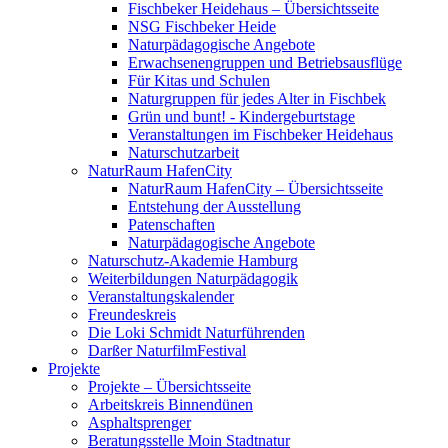
Fischbeker Heidehaus – Übersichtsseite
NSG Fischbeker Heide
Naturpädagogische Angebote
Erwachsenengruppen und Betriebsausflüge
Für Kitas und Schulen
Naturgruppen für jedes Alter in Fischbek
Grün und bunt! - Kindergeburtstage
Veranstaltungen im Fischbeker Heidehaus
Naturschutzarbeit
NaturRaum HafenCity
NaturRaum HafenCity – Übersichtsseite
Entstehung der Ausstellung
Patenschaften
Naturpädagogische Angebote
Naturschutz-Akademie Hamburg
Weiterbildungen Naturpädagogik
Veranstaltungskalender
Freundeskreis
Die Loki Schmidt Naturführenden
Darßer NaturfilmFestival
Projekte
Projekte – Übersichtsseite
Arbeitskreis Binnendünen
Asphaltsprenger
Beratungsstelle Moin Stadtnatur