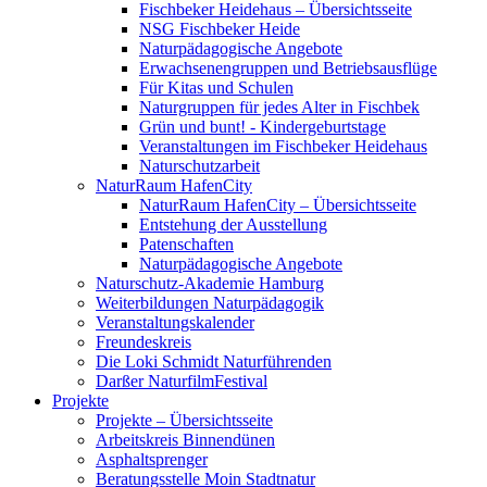
Fischbeker Heidehaus – Übersichtsseite
NSG Fischbeker Heide
Naturpädagogische Angebote
Erwachsenengruppen und Betriebsausflüge
Für Kitas und Schulen
Naturgruppen für jedes Alter in Fischbek
Grün und bunt! - Kindergeburtstage
Veranstaltungen im Fischbeker Heidehaus
Naturschutzarbeit
NaturRaum HafenCity
NaturRaum HafenCity – Übersichtsseite
Entstehung der Ausstellung
Patenschaften
Naturpädagogische Angebote
Naturschutz-Akademie Hamburg
Weiterbildungen Naturpädagogik
Veranstaltungskalender
Freundeskreis
Die Loki Schmidt Naturführenden
Darßer NaturfilmFestival
Projekte
Projekte – Übersichtsseite
Arbeitskreis Binnendünen
Asphaltsprenger
Beratungsstelle Moin Stadtnatur