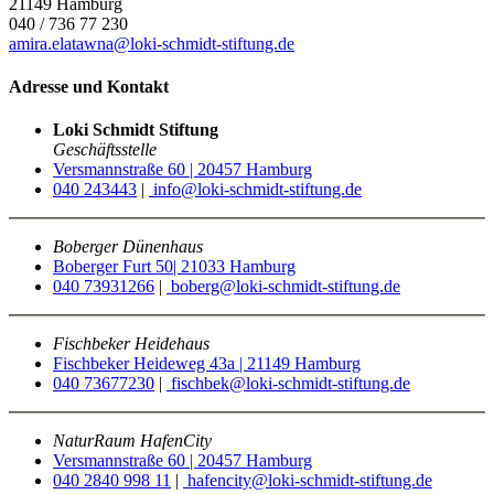
21149 Hamburg
040 / 736 77 230
amira.elatawna@loki-schmidt-stiftung.de
Adresse und Kontakt
Loki Schmidt Stiftung
Geschäftsstelle
Versmannstraße 60 | 20457 Hamburg
040 243443
|
info@loki-schmidt-stiftung.de
Boberger Dünenhaus
Boberger Furt 50| 21033 Hamburg
040 73931266
|
boberg@loki-schmidt-stiftung.de
Fischbeker Heidehaus
Fischbeker Heideweg 43a | 21149 Hamburg
040 73677230
|
fischbek@loki-schmidt-stiftung.de
NaturRaum HafenCity
Versmannstraße 60 | 20457 Hamburg
040 2840 998 11
|
hafencity@loki-schmidt-stiftung.de