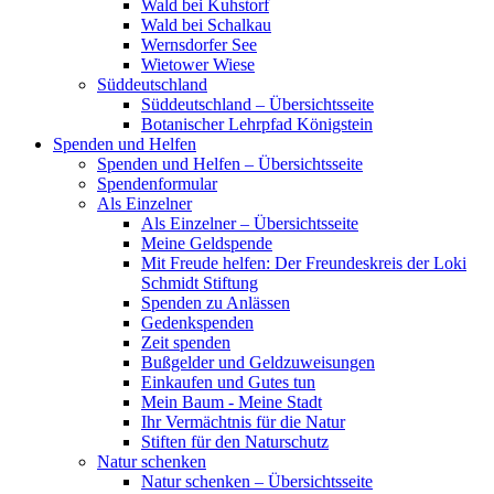
Wald bei Kuhstorf
Wald bei Schalkau
Wernsdorfer See
Wietower Wiese
Süddeutschland
Süddeutschland – Übersichtsseite
Botanischer Lehrpfad Königstein
Spenden und Helfen
Spenden und Helfen – Übersichtsseite
Spendenformular
Als Einzelner
Als Einzelner – Übersichtsseite
Meine Geldspende
Mit Freude helfen: Der Freundeskreis der Loki
Schmidt Stiftung
Spenden zu Anlässen
Gedenkspenden
Zeit spenden
Bußgelder und Geldzuweisungen
Einkaufen und Gutes tun
Mein Baum - Meine Stadt
Ihr Vermächtnis für die Natur
Stiften für den Naturschutz
Natur schenken
Natur schenken – Übersichtsseite