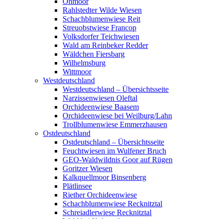
Ohmoor
Rahlstedter Wilde Wiesen
Schachblumenwiese Reit
Streuobstwiese Francop
Volksdorfer Teichwiesen
Wald am Reinbeker Redder
Wäldchen Fiersbarg
Wilhelmsburg
Wittmoor
Westdeutschland
Westdeutschland – Übersichtsseite
Narzissenwiesen Oleftal
Orchideenwiese Baasem
Orchideenwiese bei Weilburg/Lahn
Trollblumenwiese Emmerzhausen
Ostdeutschland
Ostdeutschland – Übersichtsseite
Feuchtwiesen im Wulfener Bruch
GEO-Waldwildnis Goor auf Rügen
Goritzer Wiesen
Kalkquellmoor Binsenberg
Plätlinsee
Riether Orchideenwiese
Schachblumenwiese Recknitztal
Schreiadlerwiese Recknitztal