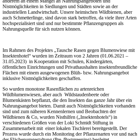
anderem an einem Mangel an Nahrungsangeboten und
Nistmöglichkeiten in Siedlungen und Städten sowie an der
industriellen Landwirtschaft. Unsere heimischen Wildbienen, aber
auch Schmetterlinge, sind davon stark betroffen, da viele ihrer Arten
hochspezialisiert sind und nur bestimmte Pflanzengruppen als
Nahrungsquelle für sich nutzen können.
Im Rahmen des Projektes „Tausche Rasen gegen Blumenwiese mit
Insektenhotel“ wurden im Zeitraum von 2 Jahren (01.06.2021 –
31.05.2023) in Kooperation mit Schulen, Kindergärten,
öffentlichen Einrichtungen und Privathaushalten insektenfreundliche
Flächen mit einem ausgewogenen Blüh- bzw. Nahrungsangebot
inklusive Nistmöglichkeiten geschaffen.
So wurden monotone Rasenflächen zu artenreichen
Wildblumenwiesen, aber auch Wildstaudenbeete oder
Blumenkästen bepflanzt, die den Insekten das ganze Jahr über ein
Nahrungsangebot bieten. Damit auch Nistmöglichkeiten vorhanden
sind und zum näheren Kennenlernen und Beobachten der
Wildbienen & Co, wurden Nisthilfen („Insektenhotels“) in
verschiedenen Größen von der Loki Schmidt Stiftung in
Zusammenarbeit mit einer lokalen Tischlerei bereitgestellt. Der
Prozess wurde durch ein Monitoring der Pflanzenarten vor und nach
der Flächenumgestaltung (Pre-/Postgreening) begleitet.