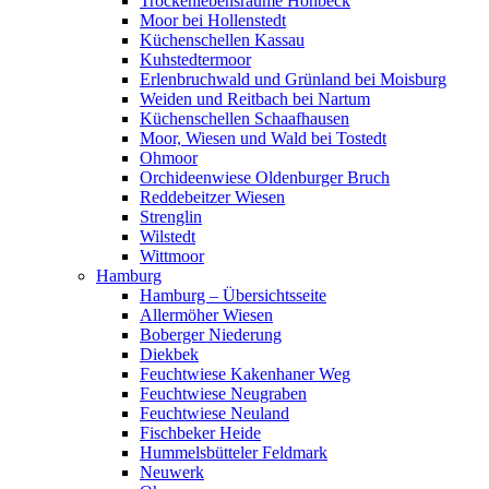
Trockenlebensräume Höhbeck
Moor bei Hollenstedt
Küchenschellen Kassau
Kuhstedtermoor
Erlenbruchwald und Grünland bei Moisburg
Weiden und Reitbach bei Nartum
Küchenschellen Schaafhausen
Moor, Wiesen und Wald bei Tostedt
Ohmoor
Orchideenwiese Oldenburger Bruch
Reddebeitzer Wiesen
Strenglin
Wilstedt
Wittmoor
Hamburg
Hamburg – Übersichtsseite
Allermöher Wiesen
Boberger Niederung
Diekbek
Feuchtwiese Kakenhaner Weg
Feuchtwiese Neugraben
Feuchtwiese Neuland
Fischbeker Heide
Hummelsbütteler Feldmark
Neuwerk