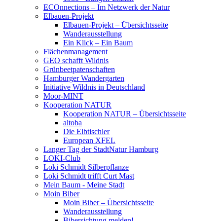
ECOnnections – Im Netzwerk der Natur
Elbauen-Projekt
Elbauen-Projekt – Übersichtsseite
Wanderausstellung
Ein Klick – Ein Baum
Flächenmanagement
GEO schafft Wildnis
Grünbeetpatenschaften
Hamburger Wandergarten
Initiative Wildnis in Deutschland
Moor-MINT
Kooperation NATUR
Kooperation NATUR – Übersichtsseite
altoba
Die Elbtischler
European XFEL
Langer Tag der StadtNatur Hamburg
LOKI-Club
Loki Schmidt Silberpflanze
Loki Schmidt trifft Curt Mast
Mein Baum - Meine Stadt
Moin Biber
Moin Biber – Übersichtsseite
Wanderausstellung
Bibersichtung melden!