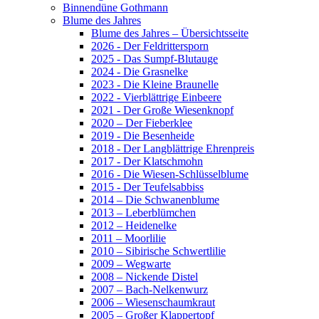
Binnendüne Gothmann
Blume des Jahres
Blume des Jahres – Übersichtsseite
2026 - Der Feldrittersporn
2025 - Das Sumpf-Blutauge
2024 - Die Grasnelke
2023 - Die Kleine Braunelle
2022 - Vierblättrige Einbeere
2021 - Der Große Wiesenknopf
2020 – Der Fieberklee
2019 - Die Besenheide
2018 - Der Langblättrige Ehrenpreis
2017 - Der Klatschmohn
2016 - Die Wiesen-Schlüsselblume
2015 - Der Teufelsabbiss
2014 – Die Schwanenblume
2013 – Leberblümchen
2012 – Heidenelke
2011 – Moorlilie
2010 – Sibirische Schwertlilie
2009 – Wegwarte
2008 – Nickende Distel
2007 – Bach-Nelkenwurz
2006 – Wiesenschaumkraut
2005 – Großer Klappertopf