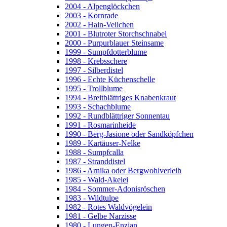
2004 - Alpenglöckchen
2003 - Kornrade
2002 - Hain-Veilchen
2001 - Blutroter Storchschnabel
2000 - Purpurblauer Steinsame
1999 - Sumpfdotterblume
1998 - Krebsschere
1997 - Silberdistel
1996 - Echte Küchenschelle
1995 - Trollblume
1994 - Breitblättriges Knabenkraut
1993 - Schachblume
1992 - Rundblättriger Sonnentau
1991 - Rosmarinheide
1990 - Berg-Jasione oder Sandköpfchen
1989 - Kartäuser-Nelke
1988 - Sumpfcalla
1987 - Stranddistel
1986 - Arnika oder Bergwohlverleih
1985 - Wald-Akelei
1984 - Sommer-Adonisröschen
1983 - Wildtulpe
1982 - Rotes Waldvögelein
1981 - Gelbe Narzisse
1980 - Lungen-Enzian