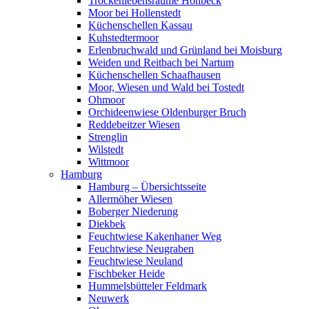
Trockenlebensräume Höhbeck
Moor bei Hollenstedt
Küchenschellen Kassau
Kuhstedtermoor
Erlenbruchwald und Grünland bei Moisburg
Weiden und Reitbach bei Nartum
Küchenschellen Schaafhausen
Moor, Wiesen und Wald bei Tostedt
Ohmoor
Orchideenwiese Oldenburger Bruch
Reddebeitzer Wiesen
Strenglin
Wilstedt
Wittmoor
Hamburg
Hamburg – Übersichtsseite
Allermöher Wiesen
Boberger Niederung
Diekbek
Feuchtwiese Kakenhaner Weg
Feuchtwiese Neugraben
Feuchtwiese Neuland
Fischbeker Heide
Hummelsbütteler Feldmark
Neuwerk