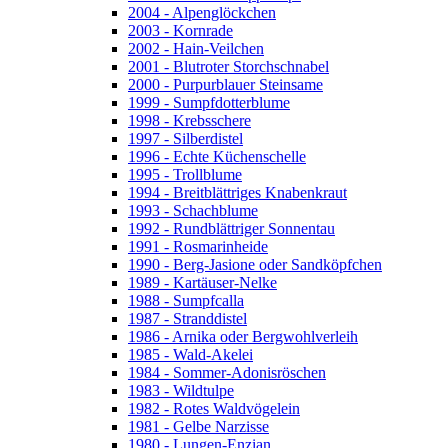
2004 - Alpenglöckchen
2003 - Kornrade
2002 - Hain-Veilchen
2001 - Blutroter Storchschnabel
2000 - Purpurblauer Steinsame
1999 - Sumpfdotterblume
1998 - Krebsschere
1997 - Silberdistel
1996 - Echte Küchenschelle
1995 - Trollblume
1994 - Breitblättriges Knabenkraut
1993 - Schachblume
1992 - Rundblättriger Sonnentau
1991 - Rosmarinheide
1990 - Berg-Jasione oder Sandköpfchen
1989 - Kartäuser-Nelke
1988 - Sumpfcalla
1987 - Stranddistel
1986 - Arnika oder Bergwohlverleih
1985 - Wald-Akelei
1984 - Sommer-Adonisröschen
1983 - Wildtulpe
1982 - Rotes Waldvögelein
1981 - Gelbe Narzisse
1980 - Lungen-Enzian