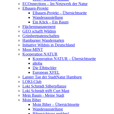
ECOnnections – Im Netzwerk der Natur
Elbauen-Projekt
Elbauen-Projekt – Übersichtsseite
Wanderausstellung
Ein Klick – Ein Baum
Flächenmanagement
GEO schafft Wildnis
Grünbeetpatenschaften
Hamburger Wandergarten
Initiative Wildnis in Deutschland
Moor-MINT
Kooperation NATUR
Kooperation NATUR – Übersichtsseite
altoba
Die Elbtischler
European XFEL
Langer Tag der StadtNatur Hamburg
LOKI-Club
Loki Schmidt Silberpflanze
Loki Schmidt trifft Curt Mast
Mein Baum - Meine Stadt
Moin Biber
Moin Biber – Übersichtsseite
Wanderausstellung
Bibersichtung melden!