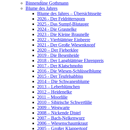
Binnendüne Gothmann
Blume des Jahres
Blume des Jahres – Übersichtsseite
2026 - Der Feldrittersporn
2025 - Das Sumpf-Blutauge
2024 - Die Grasnelke
2023 - Die Kleine Braunelle
2022 - Vierblättrige Einbeere
2021 - Der Große Wiesenknopf
2020 – Der Fieberklee
2019 - Die Besenheide
2018 - Der Langblättrige Ehrenpreis
2017 - Der Klatschmohn
2016 - Die Wiesen-Schlüsselblume
2015 - Der Teufelsabbiss
2014 – Die Schwanenblume
2013 – Leberblümchen
2012 – Heidenelke
2011 – Moorlilie
2010 – Sibirische Schwertlilie
2009 – Wegwarte
2008 – Nickende Distel
2007 – Bach-Nelkenwurz
2006 – Wiesenschaumkraut
2005 – Großer Klappertopf