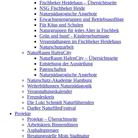
Fischbeker Heidehaus – Übersichtsseite
NSG Fischbeker Heide
Naturpädagogische Angebote
Erwachsenengruppen und Betriebsausflüge
Für Kitas und Schulen
Naturgruppen für jedes Alter in Fischbek
Grün und bunt! - Kindergeburtstage
Veranstaltungen im Fischbeker Heidehaus
Naturschutzarbeit
NaturRaum HafenCity
NaturRaum HafenCity – Übersichtsseite
Entstehung der Ausstellung
Patenschaften
Naturpädagogische Angebote
Naturschutz-Akademie Hamburg
Weiterbildungen Naturpädagogik
Veranstaltungskalender
Freundeskreis
Die Loki Schmidt Naturführenden
Darßer NaturfilmFestival
Projekte
Projekte – Übersichtsseite
Arbeitskreis Binnendünen
Asphaltsprenger
Beratungsstelle Moin Stadtnatur