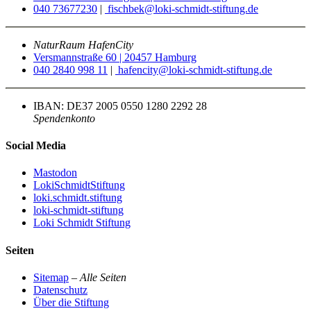
040 73677230
|
fischbek@loki-schmidt-stiftung.de
NaturRaum HafenCity
Versmannstraße 60 | 20457 Hamburg
040 2840 998 11
|
hafencity@loki-schmidt-stiftung.de
IBAN: DE37 2005 0550 1280 2292 28
Spendenkonto
Social Media
Mastodon
LokiSchmidtStiftung
loki.schmidt.stiftung
loki-schmidt-stiftung
Loki Schmidt Stiftung
Seiten
Sitemap
–
Alle Seiten
Datenschutz
Über die Stiftung