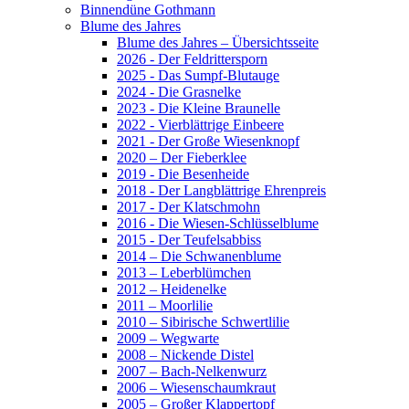
Binnendüne Gothmann
Blume des Jahres
Blume des Jahres – Übersichtsseite
2026 - Der Feldrittersporn
2025 - Das Sumpf-Blutauge
2024 - Die Grasnelke
2023 - Die Kleine Braunelle
2022 - Vierblättrige Einbeere
2021 - Der Große Wiesenknopf
2020 – Der Fieberklee
2019 - Die Besenheide
2018 - Der Langblättrige Ehrenpreis
2017 - Der Klatschmohn
2016 - Die Wiesen-Schlüsselblume
2015 - Der Teufelsabbiss
2014 – Die Schwanenblume
2013 – Leberblümchen
2012 – Heidenelke
2011 – Moorlilie
2010 – Sibirische Schwertlilie
2009 – Wegwarte
2008 – Nickende Distel
2007 – Bach-Nelkenwurz
2006 – Wiesenschaumkraut
2005 – Großer Klappertopf