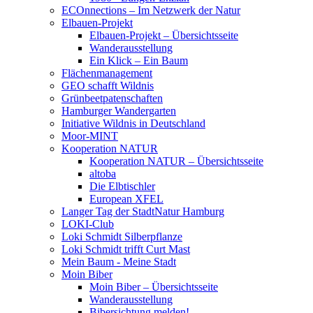
ECOnnections – Im Netzwerk der Natur
Elbauen-Projekt
Elbauen-Projekt – Übersichtsseite
Wanderausstellung
Ein Klick – Ein Baum
Flächenmanagement
GEO schafft Wildnis
Grünbeetpatenschaften
Hamburger Wandergarten
Initiative Wildnis in Deutschland
Moor-MINT
Kooperation NATUR
Kooperation NATUR – Übersichtsseite
altoba
Die Elbtischler
European XFEL
Langer Tag der StadtNatur Hamburg
LOKI-Club
Loki Schmidt Silberpflanze
Loki Schmidt trifft Curt Mast
Mein Baum - Meine Stadt
Moin Biber
Moin Biber – Übersichtsseite
Wanderausstellung
Bibersichtung melden!