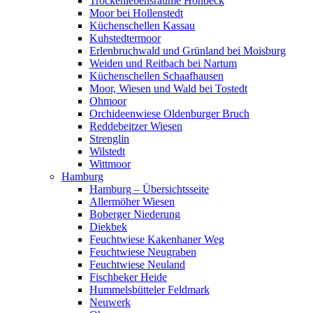
Trockenlebensräume Höhbeck
Moor bei Hollenstedt
Küchenschellen Kassau
Kuhstedtermoor
Erlenbruchwald und Grünland bei Moisburg
Weiden und Reitbach bei Nartum
Küchenschellen Schaafhausen
Moor, Wiesen und Wald bei Tostedt
Ohmoor
Orchideenwiese Oldenburger Bruch
Reddebeitzer Wiesen
Strenglin
Wilstedt
Wittmoor
Hamburg
Hamburg – Übersichtsseite
Allermöher Wiesen
Boberger Niederung
Diekbek
Feuchtwiese Kakenhaner Weg
Feuchtwiese Neugraben
Feuchtwiese Neuland
Fischbeker Heide
Hummelsbütteler Feldmark
Neuwerk