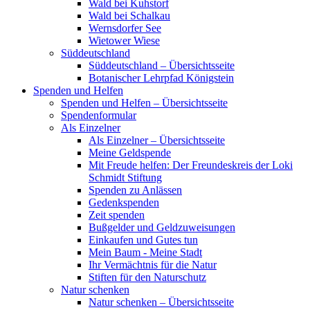
Wald bei Kuhstorf
Wald bei Schalkau
Wernsdorfer See
Wietower Wiese
Süddeutschland
Süddeutschland – Übersichtsseite
Botanischer Lehrpfad Königstein
Spenden und Helfen
Spenden und Helfen – Übersichtsseite
Spendenformular
Als Einzelner
Als Einzelner – Übersichtsseite
Meine Geldspende
Mit Freude helfen: Der Freundeskreis der Loki
Schmidt Stiftung
Spenden zu Anlässen
Gedenkspenden
Zeit spenden
Bußgelder und Geldzuweisungen
Einkaufen und Gutes tun
Mein Baum - Meine Stadt
Ihr Vermächtnis für die Natur
Stiften für den Naturschutz
Natur schenken
Natur schenken – Übersichtsseite