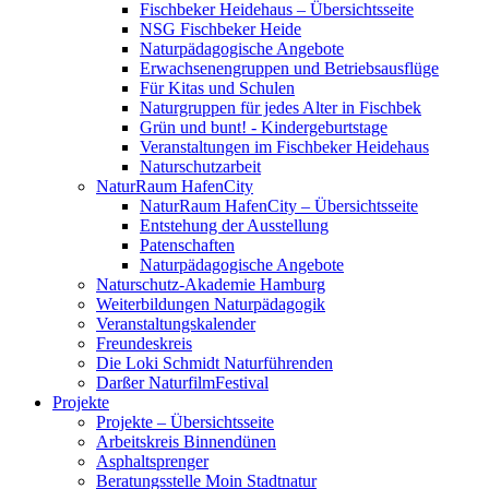
Fischbeker Heidehaus – Übersichtsseite
NSG Fischbeker Heide
Naturpädagogische Angebote
Erwachsenengruppen und Betriebsausflüge
Für Kitas und Schulen
Naturgruppen für jedes Alter in Fischbek
Grün und bunt! - Kindergeburtstage
Veranstaltungen im Fischbeker Heidehaus
Naturschutzarbeit
NaturRaum HafenCity
NaturRaum HafenCity – Übersichtsseite
Entstehung der Ausstellung
Patenschaften
Naturpädagogische Angebote
Naturschutz-Akademie Hamburg
Weiterbildungen Naturpädagogik
Veranstaltungskalender
Freundeskreis
Die Loki Schmidt Naturführenden
Darßer NaturfilmFestival
Projekte
Projekte – Übersichtsseite
Arbeitskreis Binnendünen
Asphaltsprenger
Beratungsstelle Moin Stadtnatur