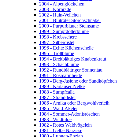
2004 - Alpenglöckchen
2003 - Kornrade
2002 - Hain-Veilchen
2001 - Blutroter Storchschnabel
2000 - Purpurblauer Steinsame
1999 - Sumpfdotterblume
1998 - Krebsschere
1997 - Silberdistel
1996 - Echte Küchenschelle
1995 - Trollblume
1994 - Breitblättriges Knabenkraut
1993 - Schachblume
1992 - Rundblättriger Sonnentau
1991 - Rosmarinheide
1990 - Berg-Jasione oder Sandköpfchen
1989 - Kartäuser-Nelke
1988 - Sumpfcalla
1987 - Stranddistel
1986 - Arnika oder Bergwohlverleih
1985 - Wald-Akelei
1984 - Sommer-Adonisröschen
1983 - Wildtulpe
1982 - Rotes Waldvögelein
1981 - Gelbe Narzisse
1980 - Lungen-Enzian