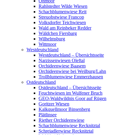
Ohmoor
Rahlstedter Wilde Wiesen
Schachblumenwiese Reit
Streuobstwiese Francop
Volksdorfer Teichwiesen
Wald am Reinbeker Redder
Wäldchen Fiersbarg
Wilhelmsburg
Wittmoor
Westdeutschland
Westdeutschland – Übersichtsseite
Narzissenwiesen Oleftal
Orchideenwiese Baasem
Orchideenwiese bei Weilburg/Lahn
Trollblumenwiese Emmerzhausen
Ostdeutschland
Ostdeutschland – Übersichtsseite
Feuchtwiesen im Wulfener Bruch
GEO-Waldwildnis Goor auf Rügen
Goritzer Wiesen
Kalkquellmoor Binsenberg
Plätlinsee
Riether Orchideenwiese
Schachblumenwiese Recknitztal
Schreiadlerwiese Recknitztal