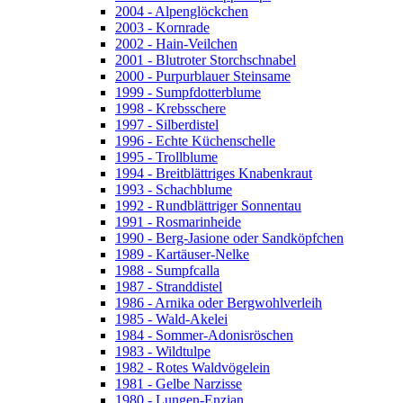
2004 - Alpenglöckchen
2003 - Kornrade
2002 - Hain-Veilchen
2001 - Blutroter Storchschnabel
2000 - Purpurblauer Steinsame
1999 - Sumpfdotterblume
1998 - Krebsschere
1997 - Silberdistel
1996 - Echte Küchenschelle
1995 - Trollblume
1994 - Breitblättriges Knabenkraut
1993 - Schachblume
1992 - Rundblättriger Sonnentau
1991 - Rosmarinheide
1990 - Berg-Jasione oder Sandköpfchen
1989 - Kartäuser-Nelke
1988 - Sumpfcalla
1987 - Stranddistel
1986 - Arnika oder Bergwohlverleih
1985 - Wald-Akelei
1984 - Sommer-Adonisröschen
1983 - Wildtulpe
1982 - Rotes Waldvögelein
1981 - Gelbe Narzisse
1980 - Lungen-Enzian