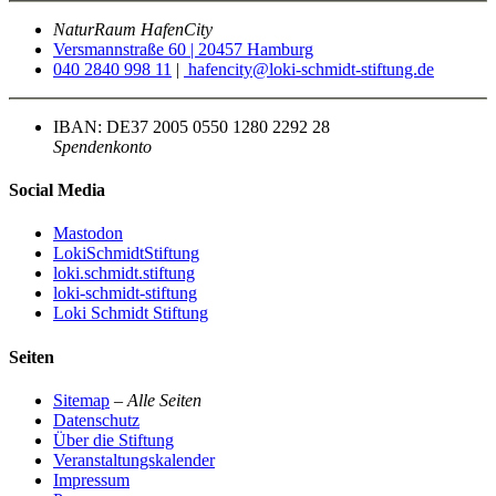
NaturRaum HafenCity
Versmannstraße 60 | 20457 Hamburg
040 2840 998 11
|
hafencity@loki-schmidt-stiftung.de
IBAN: DE37 2005 0550 1280 2292 28
Spendenkonto
Social Media
Mastodon
LokiSchmidtStiftung
loki.schmidt.stiftung
loki-schmidt-stiftung
Loki Schmidt Stiftung
Seiten
Sitemap
–
Alle Seiten
Datenschutz
Über die Stiftung
Veranstaltungskalender
Impressum