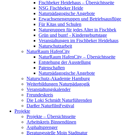
Fischbeker Heidehaus – Übersichtsseite
NSG Fischbeker Heide
Naturpädagogische Angebote
Erwachsenengruppen und Betriebsausflüge
Für Kitas und Schulen
Naturgruppen für jedes Alter in Fischbek
Grün und bunt! - Kindergeburtstage
Veranstaltungen im Fischbeker Heidehaus
Naturschutzarbeit
NaturRaum HafenCity
NaturRaum HafenCity – Übersichtsseite
Entstehung der Ausstellung
Patenschaften
Naturpädagogische Angebote
Naturschutz-Akademie Hamburg
Weiterbildungen Naturpädagogik
Veranstaltungskalender
Freundeskreis
Die Loki Schmidt Naturführenden
Darßer NaturfilmFestival
Projekte
Projekte – Übersichtsseite
Arbeitskreis Binnendünen
Asphaltsprenger
Beratungsstelle Moin Stadtnatur