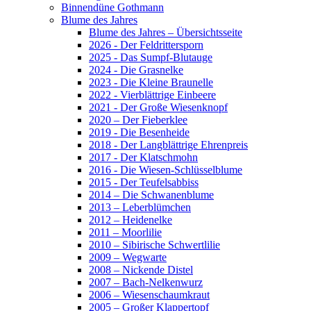
Binnendüne Gothmann
Blume des Jahres
Blume des Jahres – Übersichtsseite
2026 - Der Feldrittersporn
2025 - Das Sumpf-Blutauge
2024 - Die Grasnelke
2023 - Die Kleine Braunelle
2022 - Vierblättrige Einbeere
2021 - Der Große Wiesenknopf
2020 – Der Fieberklee
2019 - Die Besenheide
2018 - Der Langblättrige Ehrenpreis
2017 - Der Klatschmohn
2016 - Die Wiesen-Schlüsselblume
2015 - Der Teufelsabbiss
2014 – Die Schwanenblume
2013 – Leberblümchen
2012 – Heidenelke
2011 – Moorlilie
2010 – Sibirische Schwertlilie
2009 – Wegwarte
2008 – Nickende Distel
2007 – Bach-Nelkenwurz
2006 – Wiesenschaumkraut
2005 – Großer Klappertopf