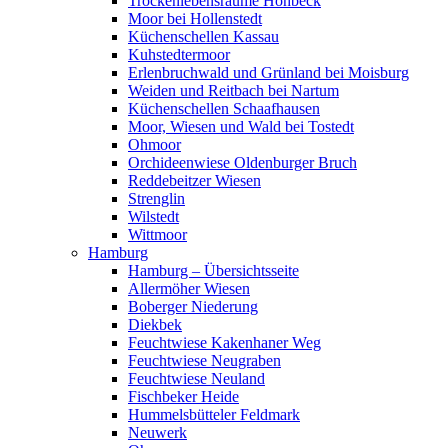
Trockenlebensräume Höhbeck
Moor bei Hollenstedt
Küchenschellen Kassau
Kuhstedtermoor
Erlenbruchwald und Grünland bei Moisburg
Weiden und Reitbach bei Nartum
Küchenschellen Schaafhausen
Moor, Wiesen und Wald bei Tostedt
Ohmoor
Orchideenwiese Oldenburger Bruch
Reddebeitzer Wiesen
Strenglin
Wilstedt
Wittmoor
Hamburg
Hamburg – Übersichtsseite
Allermöher Wiesen
Boberger Niederung
Diekbek
Feuchtwiese Kakenhaner Weg
Feuchtwiese Neugraben
Feuchtwiese Neuland
Fischbeker Heide
Hummelsbütteler Feldmark
Neuwerk