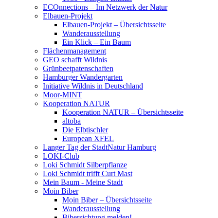
ECOnnections – Im Netzwerk der Natur
Elbauen-Projekt
Elbauen-Projekt – Übersichtsseite
Wanderausstellung
Ein Klick – Ein Baum
Flächenmanagement
GEO schafft Wildnis
Grünbeetpatenschaften
Hamburger Wandergarten
Initiative Wildnis in Deutschland
Moor-MINT
Kooperation NATUR
Kooperation NATUR – Übersichtsseite
altoba
Die Elbtischler
European XFEL
Langer Tag der StadtNatur Hamburg
LOKI-Club
Loki Schmidt Silberpflanze
Loki Schmidt trifft Curt Mast
Mein Baum - Meine Stadt
Moin Biber
Moin Biber – Übersichtsseite
Wanderausstellung
Bibersichtung melden!