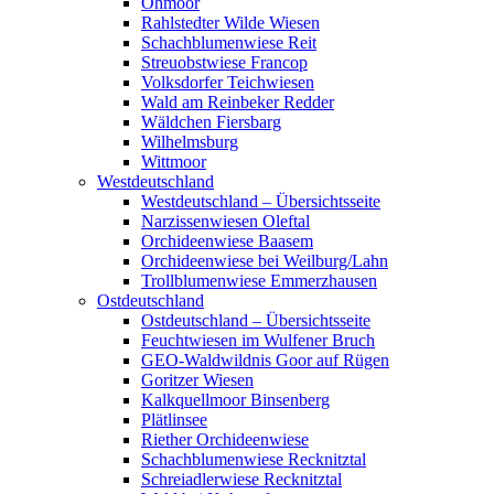
Ohmoor
Rahlstedter Wilde Wiesen
Schachblumenwiese Reit
Streuobstwiese Francop
Volksdorfer Teichwiesen
Wald am Reinbeker Redder
Wäldchen Fiersbarg
Wilhelmsburg
Wittmoor
Westdeutschland
Westdeutschland – Übersichtsseite
Narzissenwiesen Oleftal
Orchideenwiese Baasem
Orchideenwiese bei Weilburg/Lahn
Trollblumenwiese Emmerzhausen
Ostdeutschland
Ostdeutschland – Übersichtsseite
Feuchtwiesen im Wulfener Bruch
GEO-Waldwildnis Goor auf Rügen
Goritzer Wiesen
Kalkquellmoor Binsenberg
Plätlinsee
Riether Orchideenwiese
Schachblumenwiese Recknitztal
Schreiadlerwiese Recknitztal