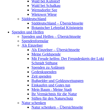
Wald bei Kuhstorf
Wald bei Schalkau
Wernsdorfer See
Wietower Wiese
Süddeutschland
Süddeutschland – Übersichtsseite
Botanischer Lehrpfad Königstein
Spenden und Helfen
Spenden und Helfen – Übersichtsseite
Spendenformular
Als Einzelner
Als Einzelner – Übersichtsseite
Meine Geldspende
Mit Freude helfen: Der Freundeskreis der Loki
Schmidt Stiftung
Spenden zu Anlässen
Gedenkspenden
Zeit spenden
Bußgelder und Geldzuweisungen
Einkaufen und Gutes tun
Mein Baum - Meine Stadt
Ihr Vermächtnis für die Natur
Stiften für den Naturschutz
Natur schenken
Natur schenken – Übersichtsseite