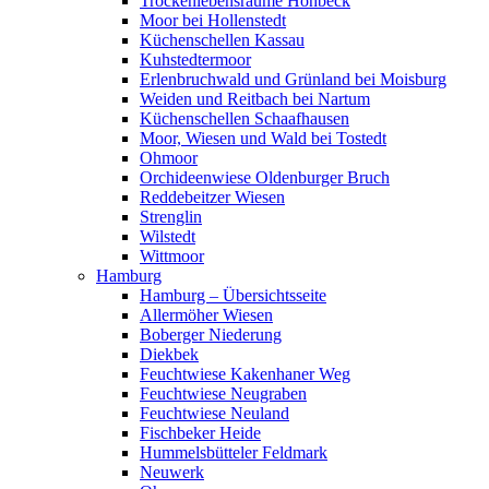
Trockenlebensräume Höhbeck
Moor bei Hollenstedt
Küchenschellen Kassau
Kuhstedtermoor
Erlenbruchwald und Grünland bei Moisburg
Weiden und Reitbach bei Nartum
Küchenschellen Schaafhausen
Moor, Wiesen und Wald bei Tostedt
Ohmoor
Orchideenwiese Oldenburger Bruch
Reddebeitzer Wiesen
Strenglin
Wilstedt
Wittmoor
Hamburg
Hamburg – Übersichtsseite
Allermöher Wiesen
Boberger Niederung
Diekbek
Feuchtwiese Kakenhaner Weg
Feuchtwiese Neugraben
Feuchtwiese Neuland
Fischbeker Heide
Hummelsbütteler Feldmark
Neuwerk