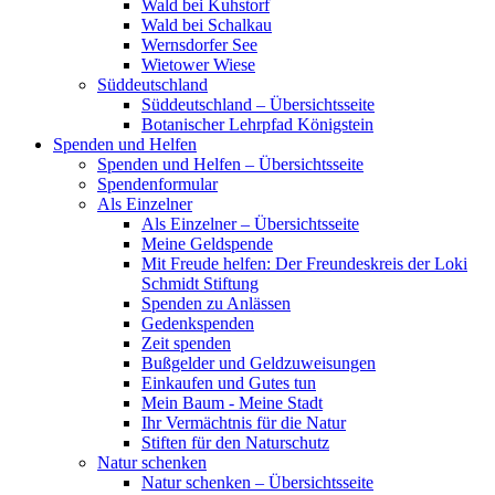
Wald bei Kuhstorf
Wald bei Schalkau
Wernsdorfer See
Wietower Wiese
Süddeutschland
Süddeutschland – Übersichtsseite
Botanischer Lehrpfad Königstein
Spenden und Helfen
Spenden und Helfen – Übersichtsseite
Spendenformular
Als Einzelner
Als Einzelner – Übersichtsseite
Meine Geldspende
Mit Freude helfen: Der Freundeskreis der Loki
Schmidt Stiftung
Spenden zu Anlässen
Gedenkspenden
Zeit spenden
Bußgelder und Geldzuweisungen
Einkaufen und Gutes tun
Mein Baum - Meine Stadt
Ihr Vermächtnis für die Natur
Stiften für den Naturschutz
Natur schenken
Natur schenken – Übersichtsseite