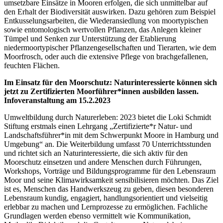
umsetzbare Einsätze in Mooren erfolgen, die sich unmittelbar auf
den Erhalt der Biodiversität auswirken. Dazu gehören zum Beispiel
Entkusselungsarbeiten, die Wiederansiedlung von moortypischen
sowie entomologisch wertvollen Pflanzen, das Anlegen kleiner
Tümpel und Senken zur Unterstützung der Etablierung
niedermoortypischer Pflanzengesellschaften und Tierarten, wie dem
Moorfrosch, oder auch die extensive Pflege von brachgefallenen,
feuchten Flächen.
Im Einsatz für den Moorschutz: Naturinteressierte können sich
jetzt zu Zertifizierten Moorführer*innen ausbilden lassen.
Infoveranstaltung am 15.2.2023
Umweltbildung durch Naturerleben: 2023 bietet die Loki Schmidt
Stiftung erstmals einen Lehrgang „Zertifizierte*r Natur- und
Landschaftsführer*in mit dem Schwerpunkt Moore in Hamburg und
Umgebung“ an. Die Weiterbildung umfasst 70 Unterrichtsstunden
und richtet sich an Naturinteressierte, die sich aktiv für den
Moorschutz einsetzen und andere Menschen durch Führungen,
Workshops, Vorträge und Bildungsprogramme für den Lebensraum
Moor und seine Klimawirksamkeit sensibilisieren möchten. Das Ziel
ist es, Menschen das Handwerkszeug zu geben, diesen besonderen
Lebensraum kundig, engagiert, handlungsorientiert und vielseitig
erlebbar zu machen und Lernprozesse zu ermöglichen. Fachliche
Grundlagen werden ebenso vermittelt wie Kommunikation,