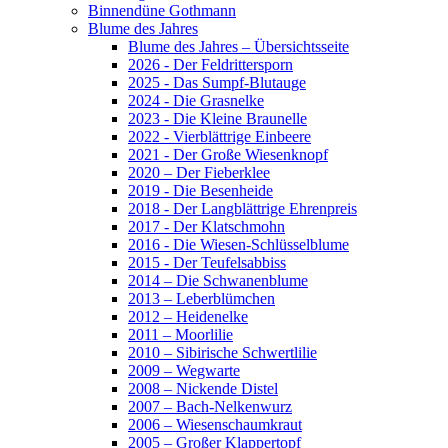
Binnendüne Gothmann
Blume des Jahres
Blume des Jahres – Übersichtsseite
2026 - Der Feldrittersporn
2025 - Das Sumpf-Blutauge
2024 - Die Grasnelke
2023 - Die Kleine Braunelle
2022 - Vierblättrige Einbeere
2021 - Der Große Wiesenknopf
2020 – Der Fieberklee
2019 - Die Besenheide
2018 - Der Langblättrige Ehrenpreis
2017 - Der Klatschmohn
2016 - Die Wiesen-Schlüsselblume
2015 - Der Teufelsabbiss
2014 – Die Schwanenblume
2013 – Leberblümchen
2012 – Heidenelke
2011 – Moorlilie
2010 – Sibirische Schwertlilie
2009 – Wegwarte
2008 – Nickende Distel
2007 – Bach-Nelkenwurz
2006 – Wiesenschaumkraut
2005 – Großer Klappertopf