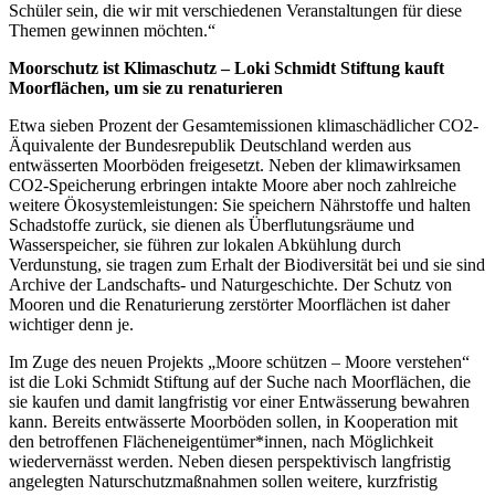
Schüler sein, die wir mit verschiedenen Veranstaltungen für diese
Themen gewinnen möchten.“
Moorschutz ist Klimaschutz – Loki Schmidt Stiftung kauft
Moorflächen, um sie zu renaturieren
Etwa sieben Prozent der Gesamtemissionen klimaschädlicher CO2-
Äquivalente der Bundesrepublik Deutschland werden aus
entwässerten Moorböden freigesetzt. Neben der klimawirksamen
CO2-Speicherung erbringen intakte Moore aber noch zahlreiche
weitere Ökosystemleistungen: Sie speichern Nährstoffe und halten
Schadstoffe zurück, sie dienen als Überflutungsräume und
Wasserspeicher, sie führen zur lokalen Abkühlung durch
Verdunstung, sie tragen zum Erhalt der Biodiversität bei und sie sind
Archive der Landschafts- und Naturgeschichte. Der Schutz von
Mooren und die Renaturierung zerstörter Moorflächen ist daher
wichtiger denn je.
Im Zuge des neuen Projekts „Moore schützen – Moore verstehen“
ist die Loki Schmidt Stiftung auf der Suche nach Moorflächen, die
sie kaufen und damit langfristig vor einer Entwässerung bewahren
kann. Bereits entwässerte Moorböden sollen, in Kooperation mit
den betroffenen Flächeneigentümer*innen, nach Möglichkeit
wiedervernässt werden. Neben diesen perspektivisch langfristig
angelegten Naturschutzmaßnahmen sollen weitere, kurzfristig