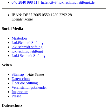
040 2840 998 11
|
hafencity@loki-schmidt-stiftung.de
IBAN: DE37 2005 0550 1280 2292 28
Spendenkonto
Social Media
Mastodon
LokiSchmidtStiftung
loki.schmidt.stiftung
loki-schmidt-stiftung
Loki Schmidt Stiftung
Seiten
Sitemap
–
Alle Seiten
Datenschutz
Über die Stiftung
Veranstaltungskalender
Impressum
Presse
Datenschutz