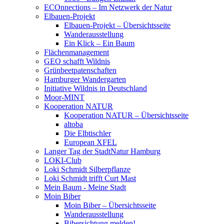
ECOnnections – Im Netzwerk der Natur
Elbauen-Projekt
Elbauen-Projekt – Übersichtsseite
Wanderausstellung
Ein Klick – Ein Baum
Flächenmanagement
GEO schafft Wildnis
Grünbeetpatenschaften
Hamburger Wandergarten
Initiative Wildnis in Deutschland
Moor-MINT
Kooperation NATUR
Kooperation NATUR – Übersichtsseite
altoba
Die Elbtischler
European XFEL
Langer Tag der StadtNatur Hamburg
LOKI-Club
Loki Schmidt Silberpflanze
Loki Schmidt trifft Curt Mast
Mein Baum - Meine Stadt
Moin Biber
Moin Biber – Übersichtsseite
Wanderausstellung
Bibersichtung melden!