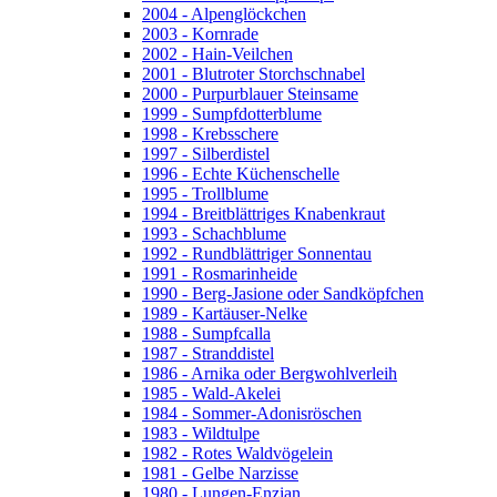
2004 - Alpenglöckchen
2003 - Kornrade
2002 - Hain-Veilchen
2001 - Blutroter Storchschnabel
2000 - Purpurblauer Steinsame
1999 - Sumpfdotterblume
1998 - Krebsschere
1997 - Silberdistel
1996 - Echte Küchenschelle
1995 - Trollblume
1994 - Breitblättriges Knabenkraut
1993 - Schachblume
1992 - Rundblättriger Sonnentau
1991 - Rosmarinheide
1990 - Berg-Jasione oder Sandköpfchen
1989 - Kartäuser-Nelke
1988 - Sumpfcalla
1987 - Stranddistel
1986 - Arnika oder Bergwohlverleih
1985 - Wald-Akelei
1984 - Sommer-Adonisröschen
1983 - Wildtulpe
1982 - Rotes Waldvögelein
1981 - Gelbe Narzisse
1980 - Lungen-Enzian