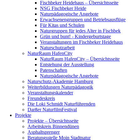
Fischbeker Heidehaus – Übersichtsseite
NSG Fischbeker Heide
Naturpädagogische Angebote
Erwachsenengruppen und Betriebsausflüge
Für Kitas und Schulen
Naturgruppen für jedes Alter in Fischbek
Grün und bunt! - Kindergeburtstage
Veranstaltungen im Fischbeker Heidehaus
Naturschutzarbeit
NaturRaum HafenCity
NaturRaum HafenCity – Übersichtsseite
Entstehung der Ausstellung
Patenschaften
Naturpädagogische Angebote
Naturschutz-Akademie Hamburg
Weiterbildungen Naturpädagogik
Veranstaltungskalender
Freundeskreis
Die Loki Schmidt Naturführenden
Darßer NaturfilmFestival
Projekte
Projekte – Übersichtsseite
Arbeitskreis Binnendünen
Asphaltsprenger
Beratungsstelle Moin Stadtnatur