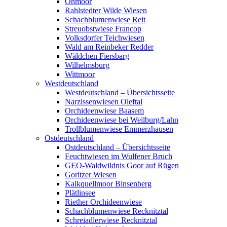
Ohmoor
Rahlstedter Wilde Wiesen
Schachblumenwiese Reit
Streuobstwiese Francop
Volksdorfer Teichwiesen
Wald am Reinbeker Redder
Wäldchen Fiersbarg
Wilhelmsburg
Wittmoor
Westdeutschland
Westdeutschland – Übersichtsseite
Narzissenwiesen Oleftal
Orchideenwiese Baasem
Orchideenwiese bei Weilburg/Lahn
Trollblumenwiese Emmerzhausen
Ostdeutschland
Ostdeutschland – Übersichtsseite
Feuchtwiesen im Wulfener Bruch
GEO-Waldwildnis Goor auf Rügen
Goritzer Wiesen
Kalkquellmoor Binsenberg
Plätlinsee
Riether Orchideenwiese
Schachblumenwiese Recknitztal
Schreiadlerwiese Recknitztal