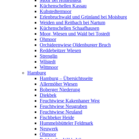
Moor bei Hollenstedt
Küchenschellen Kassau
Kuhstedtermoor
Erlenbruchwald und Grünland bei Moisburg
Weiden und Reitbach bei Nartum
Küchenschellen Schaafhausen
Moor, Wiesen und Wald bei Tostedt
Ohmoor
Orchideenwiese Oldenburger Bruch
Reddebeitzer Wiesen
Strenglin
Wilstedt
Wittmoor
Hamburg
Hamburg – Übersichtsseite
Allermöher Wiesen
Boberger Niederung
Diekbek
Feuchtwiese Kakenhaner Weg
Feuchtwiese Neugraben
Feuchtwiese Neuland
Fischbeker Heide
Hummelsbütteler Feldmark
Neuwerk
Ohmoor