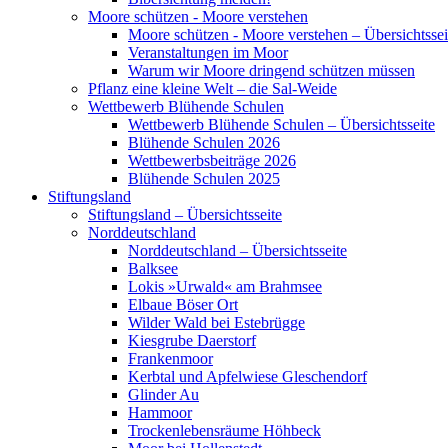
Moore schützen - Moore verstehen
Moore schützen - Moore verstehen – Übersichtssei
Veranstaltungen im Moor
Warum wir Moore dringend schützen müssen
Pflanz eine kleine Welt – die Sal-Weide
Wettbewerb Blühende Schulen
Wettbewerb Blühende Schulen – Übersichtsseite
Blühende Schulen 2026
Wettbewerbsbeiträge 2026
Blühende Schulen 2025
Stiftungsland
Stiftungsland – Übersichtsseite
Norddeutschland
Norddeutschland – Übersichtsseite
Balksee
Lokis »Urwald« am Brahmsee
Elbaue Böser Ort
Wilder Wald bei Estebrügge
Kiesgrube Daerstorf
Frankenmoor
Kerbtal und Apfelwiese Gleschendorf
Glinder Au
Hammoor
Trockenlebensräume Höhbeck