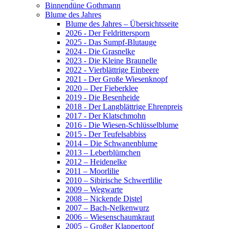
Binnendüne Gothmann
Blume des Jahres
Blume des Jahres – Übersichtsseite
2026 - Der Feldrittersporn
2025 - Das Sumpf-Blutauge
2024 - Die Grasnelke
2023 - Die Kleine Braunelle
2022 - Vierblättrige Einbeere
2021 - Der Große Wiesenknopf
2020 – Der Fieberklee
2019 - Die Besenheide
2018 - Der Langblättrige Ehrenpreis
2017 - Der Klatschmohn
2016 - Die Wiesen-Schlüsselblume
2015 - Der Teufelsabbiss
2014 – Die Schwanenblume
2013 – Leberblümchen
2012 – Heidenelke
2011 – Moorlilie
2010 – Sibirische Schwertlilie
2009 – Wegwarte
2008 – Nickende Distel
2007 – Bach-Nelkenwurz
2006 – Wiesenschaumkraut
2005 – Großer Klappertopf