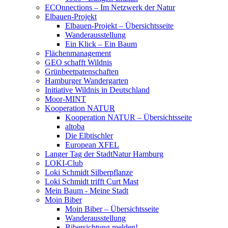
ECOnnections – Im Netzwerk der Natur
Elbauen-Projekt
Elbauen-Projekt – Übersichtsseite
Wanderausstellung
Ein Klick – Ein Baum
Flächenmanagement
GEO schafft Wildnis
Grünbeetpatenschaften
Hamburger Wandergarten
Initiative Wildnis in Deutschland
Moor-MINT
Kooperation NATUR
Kooperation NATUR – Übersichtsseite
altoba
Die Elbtischler
European XFEL
Langer Tag der StadtNatur Hamburg
LOKI-Club
Loki Schmidt Silberpflanze
Loki Schmidt trifft Curt Mast
Mein Baum - Meine Stadt
Moin Biber
Moin Biber – Übersichtsseite
Wanderausstellung
Bibersichtung melden!