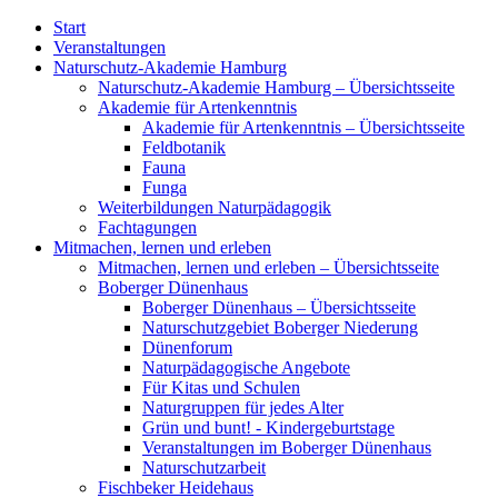
Start
Veranstaltungen
Naturschutz-Akademie Hamburg
Naturschutz-Akademie Hamburg – Übersichtsseite
Akademie für Artenkenntnis
Akademie für Artenkenntnis – Übersichtsseite
Feldbotanik
Fauna
Funga
Weiterbildungen Naturpädagogik
Fachtagungen
Mitmachen, lernen und erleben
Mitmachen, lernen und erleben – Übersichtsseite
Boberger Dünenhaus
Boberger Dünenhaus – Übersichtsseite
Naturschutzgebiet Boberger Niederung
Dünenforum
Naturpädagogische Angebote
Für Kitas und Schulen
Naturgruppen für jedes Alter
Grün und bunt! - Kindergeburtstage
Veranstaltungen im Boberger Dünenhaus
Naturschutzarbeit
Fischbeker Heidehaus