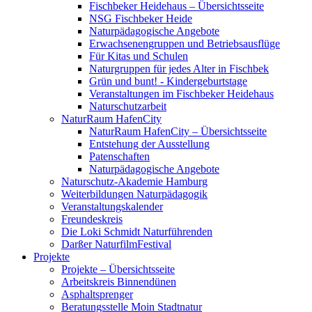
Fischbeker Heidehaus – Übersichtsseite
NSG Fischbeker Heide
Naturpädagogische Angebote
Erwachsenengruppen und Betriebsausflüge
Für Kitas und Schulen
Naturgruppen für jedes Alter in Fischbek
Grün und bunt! - Kindergeburtstage
Veranstaltungen im Fischbeker Heidehaus
Naturschutzarbeit
NaturRaum HafenCity
NaturRaum HafenCity – Übersichtsseite
Entstehung der Ausstellung
Patenschaften
Naturpädagogische Angebote
Naturschutz-Akademie Hamburg
Weiterbildungen Naturpädagogik
Veranstaltungskalender
Freundeskreis
Die Loki Schmidt Naturführenden
Darßer NaturfilmFestival
Projekte
Projekte – Übersichtsseite
Arbeitskreis Binnendünen
Asphaltsprenger
Beratungsstelle Moin Stadtnatur