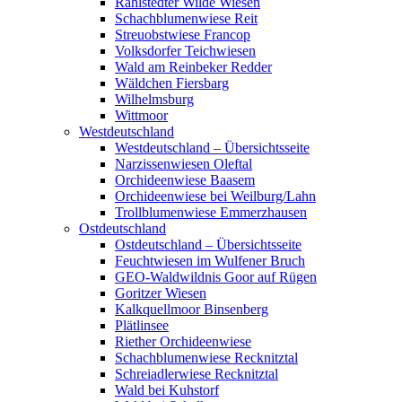
Rahlstedter Wilde Wiesen
Schachblumenwiese Reit
Streuobstwiese Francop
Volksdorfer Teichwiesen
Wald am Reinbeker Redder
Wäldchen Fiersbarg
Wilhelmsburg
Wittmoor
Westdeutschland
Westdeutschland – Übersichtsseite
Narzissenwiesen Oleftal
Orchideenwiese Baasem
Orchideenwiese bei Weilburg/Lahn
Trollblumenwiese Emmerzhausen
Ostdeutschland
Ostdeutschland – Übersichtsseite
Feuchtwiesen im Wulfener Bruch
GEO-Waldwildnis Goor auf Rügen
Goritzer Wiesen
Kalkquellmoor Binsenberg
Plätlinsee
Riether Orchideenwiese
Schachblumenwiese Recknitztal
Schreiadlerwiese Recknitztal
Wald bei Kuhstorf