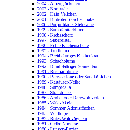
2004 - Alpenglöckchen
2003 - Kornrade
2002 - Hain-Veilchen
2001 - Blutroter Storchschnabel
2000 - Purpurblauer Steinsame
1999 - Sumpfdotterblume
1998 - Krebsschere
1997 - Silberdistel
1996 - Echte Küchenschelle
1995 - Trollblume
1994 - Breitblättriges Knabenkraut
1993 - Schachblume
1992 - Rundblättriger Sonnentau
1991 - Rosmarinheide
1990 - Berg-Jasione oder Sandköpfchen
1989 - Kartäuser-Nelke
1988 - Sumpfcalla
1987 - Stranddistel
1986 - Arnika oder Bergwohlverleih
1985 - Wald-Akelei
1984 - Sommer-Adonisröschen
1983 - Wildtulpe
1982 - Rotes Waldvögelein
1981 - Gelbe Narzisse
1980 - Lungen-Enzian