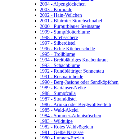
2004 - Alpenglöckchen
2003 - Kornrade
2002 - Hain-Veilchen
2001 - Blutroter Storchschnabel
2000 - Purpurblauer Steinsame
1999 - Sumpfdotterblume
1998 - Krebsschere
1997 - Silberdistel
1996 - Echte Küchenschelle
1995 - Trollblume
1994 - Breitblättriges Knabenkraut
1993 - Schachblume
1992 - Rundblättriger Sonnentau
1991 - Rosmarinheide
1990 - Berg-Jasione oder Sandköpfchen
1989 - Kartäuser-Nelke
1988 - Sumpfcalla
1987 - Stranddistel
1986 - Arnika oder Bergwohlverleih
1985 - Wald-Akelei
1984 - Sommer-Adonisröschen
1983 - Wildtulpe
1982 - Rotes Waldvögelein
1981 - Gelbe Narzisse
1980 - Lungen-Enzian