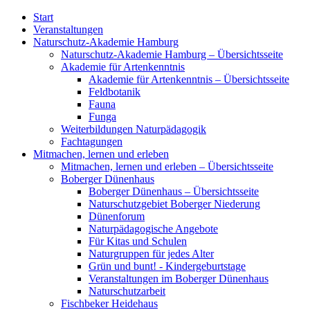
Start
Veranstaltungen
Naturschutz-Akademie Hamburg
Naturschutz-Akademie Hamburg – Übersichtsseite
Akademie für Artenkenntnis
Akademie für Artenkenntnis – Übersichtsseite
Feldbotanik
Fauna
Funga
Weiterbildungen Naturpädagogik
Fachtagungen
Mitmachen, lernen und erleben
Mitmachen, lernen und erleben – Übersichtsseite
Boberger Dünenhaus
Boberger Dünenhaus – Übersichtsseite
Naturschutzgebiet Boberger Niederung
Dünenforum
Naturpädagogische Angebote
Für Kitas und Schulen
Naturgruppen für jedes Alter
Grün und bunt! - Kindergeburtstage
Veranstaltungen im Boberger Dünenhaus
Naturschutzarbeit
Fischbeker Heidehaus