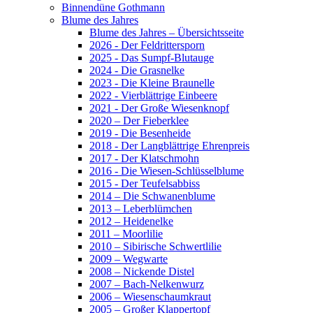
Binnendüne Gothmann
Blume des Jahres
Blume des Jahres – Übersichtsseite
2026 - Der Feldrittersporn
2025 - Das Sumpf-Blutauge
2024 - Die Grasnelke
2023 - Die Kleine Braunelle
2022 - Vierblättrige Einbeere
2021 - Der Große Wiesenknopf
2020 – Der Fieberklee
2019 - Die Besenheide
2018 - Der Langblättrige Ehrenpreis
2017 - Der Klatschmohn
2016 - Die Wiesen-Schlüsselblume
2015 - Der Teufelsabbiss
2014 – Die Schwanenblume
2013 – Leberblümchen
2012 – Heidenelke
2011 – Moorlilie
2010 – Sibirische Schwertlilie
2009 – Wegwarte
2008 – Nickende Distel
2007 – Bach-Nelkenwurz
2006 – Wiesenschaumkraut
2005 – Großer Klappertopf