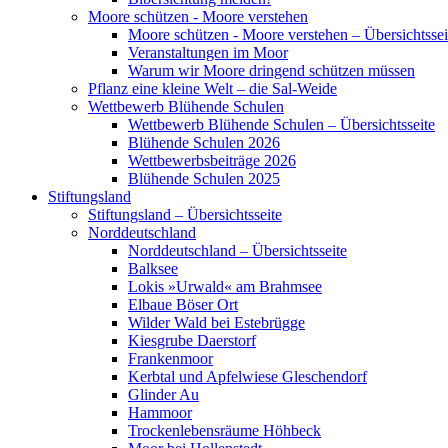
Moore schützen - Moore verstehen
Moore schützen - Moore verstehen – Übersichtssei
Veranstaltungen im Moor
Warum wir Moore dringend schützen müssen
Pflanz eine kleine Welt – die Sal-Weide
Wettbewerb Blühende Schulen
Wettbewerb Blühende Schulen – Übersichtsseite
Blühende Schulen 2026
Wettbewerbsbeiträge 2026
Blühende Schulen 2025
Stiftungsland
Stiftungsland – Übersichtsseite
Norddeutschland
Norddeutschland – Übersichtsseite
Balksee
Lokis »Urwald« am Brahmsee
Elbaue Böser Ort
Wilder Wald bei Estebrügge
Kiesgrube Daerstorf
Frankenmoor
Kerbtal und Apfelwiese Gleschendorf
Glinder Au
Hammoor
Trockenlebensräume Höhbeck