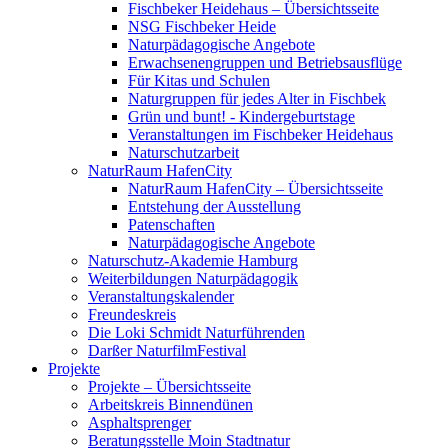
Fischbeker Heidehaus – Übersichtsseite
NSG Fischbeker Heide
Naturpädagogische Angebote
Erwachsenengruppen und Betriebsausflüge
Für Kitas und Schulen
Naturgruppen für jedes Alter in Fischbek
Grün und bunt! - Kindergeburtstage
Veranstaltungen im Fischbeker Heidehaus
Naturschutzarbeit
NaturRaum HafenCity
NaturRaum HafenCity – Übersichtsseite
Entstehung der Ausstellung
Patenschaften
Naturpädagogische Angebote
Naturschutz-Akademie Hamburg
Weiterbildungen Naturpädagogik
Veranstaltungskalender
Freundeskreis
Die Loki Schmidt Naturführenden
Darßer NaturfilmFestival
Projekte
Projekte – Übersichtsseite
Arbeitskreis Binnendünen
Asphaltsprenger
Beratungsstelle Moin Stadtnatur