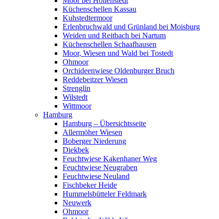
Moor bei Hollenstedt
Küchenschellen Kassau
Kuhstedtermoor
Erlenbruchwald und Grünland bei Moisburg
Weiden und Reitbach bei Nartum
Küchenschellen Schaafhausen
Moor, Wiesen und Wald bei Tostedt
Ohmoor
Orchideenwiese Oldenburger Bruch
Reddebeitzer Wiesen
Strenglin
Wilstedt
Wittmoor
Hamburg
Hamburg – Übersichtsseite
Allermöher Wiesen
Boberger Niederung
Diekbek
Feuchtwiese Kakenhaner Weg
Feuchtwiese Neugraben
Feuchtwiese Neuland
Fischbeker Heide
Hummelsbütteler Feldmark
Neuwerk
Ohmoor