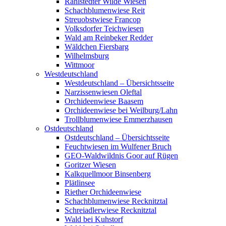
Rahlstedter Wilde Wiesen
Schachblumenwiese Reit
Streuobstwiese Francop
Volksdorfer Teichwiesen
Wald am Reinbeker Redder
Wäldchen Fiersbarg
Wilhelmsburg
Wittmoor
Westdeutschland
Westdeutschland – Übersichtsseite
Narzissenwiesen Oleftal
Orchideenwiese Baasem
Orchideenwiese bei Weilburg/Lahn
Trollblumenwiese Emmerzhausen
Ostdeutschland
Ostdeutschland – Übersichtsseite
Feuchtwiesen im Wulfener Bruch
GEO-Waldwildnis Goor auf Rügen
Goritzer Wiesen
Kalkquellmoor Binsenberg
Plätlinsee
Riether Orchideenwiese
Schachblumenwiese Recknitztal
Schreiadlerwiese Recknitztal
Wald bei Kuhstorf