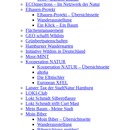
ECOnnections – Im Netzwerk der Natur
Elbauen-Projekt
Elbauen-Projekt – Übersichtsseite
Wanderausstellung
Ein Klick – Ein Baum
Flächenmanagement
GEO schafft Wildnis
Grünbeetpatenschaften
Hamburger Wandergarten
Initiative Wildnis in Deutschland
Moor-MINT
Kooperation NATUR
Kooperation NATUR – Übersichtsseite
altoba
Die Elbtischler
European XFEL
Langer Tag der StadtNatur Hamburg
LOKI-Club
Loki Schmidt Silberpflanze
Loki Schmidt trifft Curt Mast
Mein Baum - Meine Stadt
Moin Biber
Moin Biber – Übersichtsseite
Wanderausstellung
Bibersichtung melden!