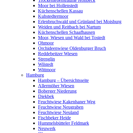
Trockenlebensräume Höhbeck
Moor bei Hollenstedt
Küchenschellen Kassau
Kuhstedtermoor
Erlenbruchwald und Grünland bei Moisburg
Weiden und Reitbach bei Nartum
Küchenschellen Schaafhausen
Moor, Wiesen und Wald bei Tostedt
Ohmoor
Orchideenwiese Oldenburger Bruch
Reddebeitzer Wiesen
Strenglin
Wilstedt
Wittmoor
Hamburg
Hamburg – Übersichtsseite
Allermöher Wiesen
Boberger Niederung
Diekbek
Feuchtwiese Kakenhaner Weg
Feuchtwiese Neugraben
Feuchtwiese Neuland
Fischbeker Heide
Hummelsbütteler Feldmark
Neuwerk