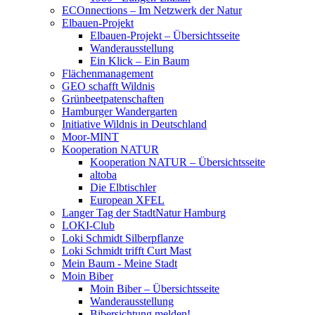
ECOnnections – Im Netzwerk der Natur
Elbauen-Projekt
Elbauen-Projekt – Übersichtsseite
Wanderausstellung
Ein Klick – Ein Baum
Flächenmanagement
GEO schafft Wildnis
Grünbeetpatenschaften
Hamburger Wandergarten
Initiative Wildnis in Deutschland
Moor-MINT
Kooperation NATUR
Kooperation NATUR – Übersichtsseite
altoba
Die Elbtischler
European XFEL
Langer Tag der StadtNatur Hamburg
LOKI-Club
Loki Schmidt Silberpflanze
Loki Schmidt trifft Curt Mast
Mein Baum - Meine Stadt
Moin Biber
Moin Biber – Übersichtsseite
Wanderausstellung
Bibersichtung melden!