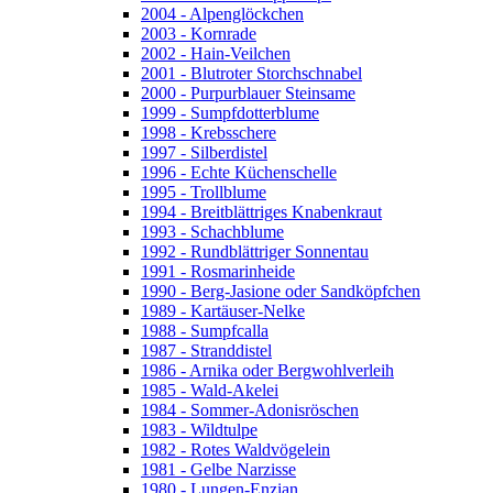
2004 - Alpenglöckchen
2003 - Kornrade
2002 - Hain-Veilchen
2001 - Blutroter Storchschnabel
2000 - Purpurblauer Steinsame
1999 - Sumpfdotterblume
1998 - Krebsschere
1997 - Silberdistel
1996 - Echte Küchenschelle
1995 - Trollblume
1994 - Breitblättriges Knabenkraut
1993 - Schachblume
1992 - Rundblättriger Sonnentau
1991 - Rosmarinheide
1990 - Berg-Jasione oder Sandköpfchen
1989 - Kartäuser-Nelke
1988 - Sumpfcalla
1987 - Stranddistel
1986 - Arnika oder Bergwohlverleih
1985 - Wald-Akelei
1984 - Sommer-Adonisröschen
1983 - Wildtulpe
1982 - Rotes Waldvögelein
1981 - Gelbe Narzisse
1980 - Lungen-Enzian