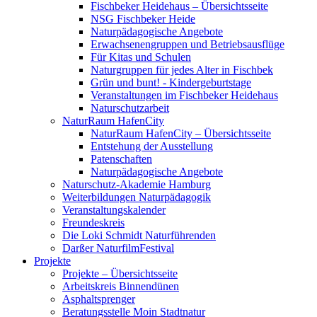
Fischbeker Heidehaus – Übersichtsseite
NSG Fischbeker Heide
Naturpädagogische Angebote
Erwachsenengruppen und Betriebsausflüge
Für Kitas und Schulen
Naturgruppen für jedes Alter in Fischbek
Grün und bunt! - Kindergeburtstage
Veranstaltungen im Fischbeker Heidehaus
Naturschutzarbeit
NaturRaum HafenCity
NaturRaum HafenCity – Übersichtsseite
Entstehung der Ausstellung
Patenschaften
Naturpädagogische Angebote
Naturschutz-Akademie Hamburg
Weiterbildungen Naturpädagogik
Veranstaltungskalender
Freundeskreis
Die Loki Schmidt Naturführenden
Darßer NaturfilmFestival
Projekte
Projekte – Übersichtsseite
Arbeitskreis Binnendünen
Asphaltsprenger
Beratungsstelle Moin Stadtnatur