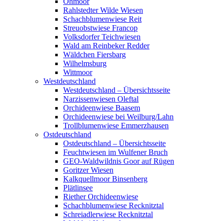
Ohmoor
Rahlstedter Wilde Wiesen
Schachblumenwiese Reit
Streuobstwiese Francop
Volksdorfer Teichwiesen
Wald am Reinbeker Redder
Wäldchen Fiersbarg
Wilhelmsburg
Wittmoor
Westdeutschland
Westdeutschland – Übersichtsseite
Narzissenwiesen Oleftal
Orchideenwiese Baasem
Orchideenwiese bei Weilburg/Lahn
Trollblumenwiese Emmerzhausen
Ostdeutschland
Ostdeutschland – Übersichtsseite
Feuchtwiesen im Wulfener Bruch
GEO-Waldwildnis Goor auf Rügen
Goritzer Wiesen
Kalkquellmoor Binsenberg
Plätlinsee
Riether Orchideenwiese
Schachblumenwiese Recknitztal
Schreiadlerwiese Recknitztal