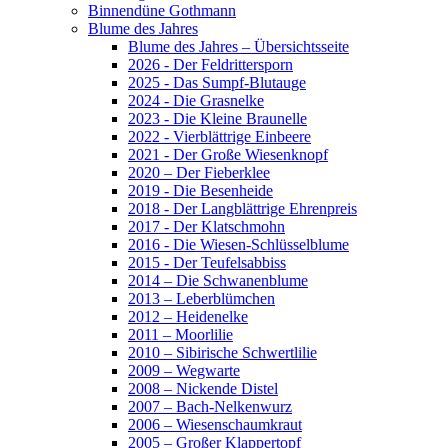
Binnendüne Gothmann
Blume des Jahres
Blume des Jahres – Übersichtsseite
2026 - Der Feldrittersporn
2025 - Das Sumpf-Blutauge
2024 - Die Grasnelke
2023 - Die Kleine Braunelle
2022 - Vierblättrige Einbeere
2021 - Der Große Wiesenknopf
2020 – Der Fieberklee
2019 - Die Besenheide
2018 - Der Langblättrige Ehrenpreis
2017 - Der Klatschmohn
2016 - Die Wiesen-Schlüsselblume
2015 - Der Teufelsabbiss
2014 – Die Schwanenblume
2013 – Leberblümchen
2012 – Heidenelke
2011 – Moorlilie
2010 – Sibirische Schwertlilie
2009 – Wegwarte
2008 – Nickende Distel
2007 – Bach-Nelkenwurz
2006 – Wiesenschaumkraut
2005 – Großer Klappertopf