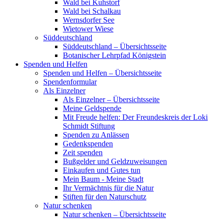
Wald bei Kuhstorf
Wald bei Schalkau
Wernsdorfer See
Wietower Wiese
Süddeutschland
Süddeutschland – Übersichtsseite
Botanischer Lehrpfad Königstein
Spenden und Helfen
Spenden und Helfen – Übersichtsseite
Spendenformular
Als Einzelner
Als Einzelner – Übersichtsseite
Meine Geldspende
Mit Freude helfen: Der Freundeskreis der Loki
Schmidt Stiftung
Spenden zu Anlässen
Gedenkspenden
Zeit spenden
Bußgelder und Geldzuweisungen
Einkaufen und Gutes tun
Mein Baum - Meine Stadt
Ihr Vermächtnis für die Natur
Stiften für den Naturschutz
Natur schenken
Natur schenken – Übersichtsseite