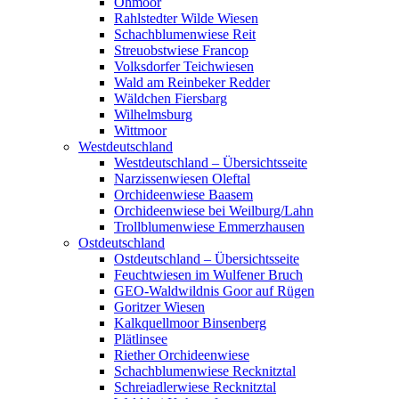
Ohmoor
Rahlstedter Wilde Wiesen
Schachblumenwiese Reit
Streuobstwiese Francop
Volksdorfer Teichwiesen
Wald am Reinbeker Redder
Wäldchen Fiersbarg
Wilhelmsburg
Wittmoor
Westdeutschland
Westdeutschland – Übersichtsseite
Narzissenwiesen Oleftal
Orchideenwiese Baasem
Orchideenwiese bei Weilburg/Lahn
Trollblumenwiese Emmerzhausen
Ostdeutschland
Ostdeutschland – Übersichtsseite
Feuchtwiesen im Wulfener Bruch
GEO-Waldwildnis Goor auf Rügen
Goritzer Wiesen
Kalkquellmoor Binsenberg
Plätlinsee
Riether Orchideenwiese
Schachblumenwiese Recknitztal
Schreiadlerwiese Recknitztal