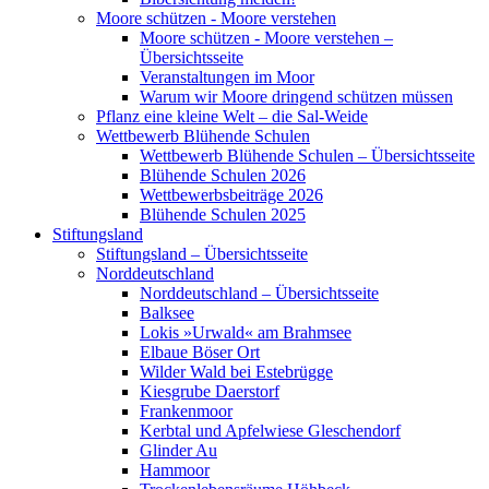
Moore schützen - Moore verstehen
Moore schützen - Moore verstehen –
Übersichtsseite
Veranstaltungen im Moor
Warum wir Moore dringend schützen müssen
Pflanz eine kleine Welt – die Sal-Weide
Wettbewerb Blühende Schulen
Wettbewerb Blühende Schulen – Übersichtsseite
Blühende Schulen 2026
Wettbewerbsbeiträge 2026
Blühende Schulen 2025
Stiftungsland
Stiftungsland – Übersichtsseite
Norddeutschland
Norddeutschland – Übersichtsseite
Balksee
Lokis »Urwald« am Brahmsee
Elbaue Böser Ort
Wilder Wald bei Estebrügge
Kiesgrube Daerstorf
Frankenmoor
Kerbtal und Apfelwiese Gleschendorf
Glinder Au
Hammoor