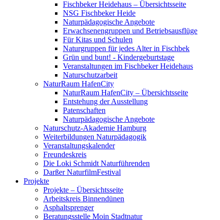
Fischbeker Heidehaus – Übersichtsseite
NSG Fischbeker Heide
Naturpädagogische Angebote
Erwachsenengruppen und Betriebsausflüge
Für Kitas und Schulen
Naturgruppen für jedes Alter in Fischbek
Grün und bunt! - Kindergeburtstage
Veranstaltungen im Fischbeker Heidehaus
Naturschutzarbeit
NaturRaum HafenCity
NaturRaum HafenCity – Übersichtsseite
Entstehung der Ausstellung
Patenschaften
Naturpädagogische Angebote
Naturschutz-Akademie Hamburg
Weiterbildungen Naturpädagogik
Veranstaltungskalender
Freundeskreis
Die Loki Schmidt Naturführenden
Darßer NaturfilmFestival
Projekte
Projekte – Übersichtsseite
Arbeitskreis Binnendünen
Asphaltsprenger
Beratungsstelle Moin Stadtnatur