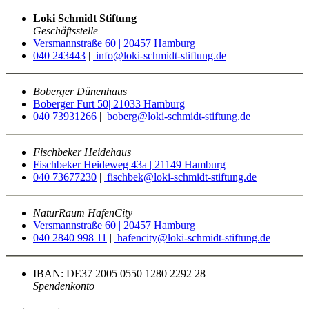
Loki Schmidt Stiftung
Geschäftsstelle
Versmannstraße 60 | 20457 Hamburg
040 243443
|
info@loki-schmidt-stiftung.de
Boberger Dünenhaus
Boberger Furt 50| 21033 Hamburg
040 73931266
|
boberg@loki-schmidt-stiftung.de
Fischbeker Heidehaus
Fischbeker Heideweg 43a | 21149 Hamburg
040 73677230
|
fischbek@loki-schmidt-stiftung.de
NaturRaum HafenCity
Versmannstraße 60 | 20457 Hamburg
040 2840 998 11
|
hafencity@loki-schmidt-stiftung.de
IBAN: DE37 2005 0550 1280 2292 28
Spendenkonto