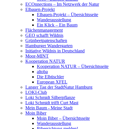
ECOnnections – Im Netzwerk der Natur
Elbauen-Projekt
Elbauen-Projekt – Übersichtsseite
Wanderausstellung
Ein Klick – Ein Baum
Flächenmanagement
GEO schafft Wildnis
Grünbeetpatenschaften
Hamburger Wandergarten
Initiative Wildnis in Deutschland
Moor-MINT
Kooperation NATUR
Kooperation NATUR – Übersichtsseite
altoba
Die Elbtischler
European XFEL
Langer Tag der StadtNatur Hamburg
LOKI-Club
Loki Schmidt Silberpflanze
Loki Schmidt trifft Curt Mast
Mein Baum - Meine Stadt
Moin Biber
Moin Biber – Übersichtsseite
Wanderausstellung
Bibersichtung melden!