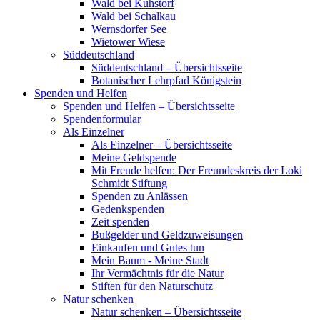
Wald bei Kuhstorf
Wald bei Schalkau
Wernsdorfer See
Wietower Wiese
Süddeutschland
Süddeutschland – Übersichtsseite
Botanischer Lehrpfad Königstein
Spenden und Helfen
Spenden und Helfen – Übersichtsseite
Spendenformular
Als Einzelner
Als Einzelner – Übersichtsseite
Meine Geldspende
Mit Freude helfen: Der Freundeskreis der Loki
Schmidt Stiftung
Spenden zu Anlässen
Gedenkspenden
Zeit spenden
Bußgelder und Geldzuweisungen
Einkaufen und Gutes tun
Mein Baum - Meine Stadt
Ihr Vermächtnis für die Natur
Stiften für den Naturschutz
Natur schenken
Natur schenken – Übersichtsseite