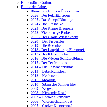
Binnendüne Gothmann
Blume des Jahres
Blume des Jahres – Übersichtsseite
2026 - Der Feldrittersporn
2025 - Das Sumpf-Blutauge
2024 - Die Grasnelke
2023 - Die Kleine Braunelle
2022 - Vierblättrige Einbeere
2021 - Der Große Wiesenknopf
2020 – Der Fieberklee
2019 - Die Besenheide
2018 - Der Langblättrige Ehrenpreis
2017 - Der Klatschmohn
2016 - Die Wiesen-Schlüsselblume
2015 - Der Teufelsabbiss
2014 – Die Schwanenblume
2013 – Leberblümchen
2012 – Heidenelke
2011 – Moorlilie
2010 – Sibirische Schwertlilie
2009 – Wegwarte
2008 – Nickende Distel
2007 – Bach-Nelkenwurz
2006 – Wiesenschaumkraut
2005 – Großer Klappertopf