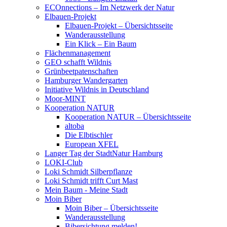
ECOnnections – Im Netzwerk der Natur
Elbauen-Projekt
Elbauen-Projekt – Übersichtsseite
Wanderausstellung
Ein Klick – Ein Baum
Flächenmanagement
GEO schafft Wildnis
Grünbeetpatenschaften
Hamburger Wandergarten
Initiative Wildnis in Deutschland
Moor-MINT
Kooperation NATUR
Kooperation NATUR – Übersichtsseite
altoba
Die Elbtischler
European XFEL
Langer Tag der StadtNatur Hamburg
LOKI-Club
Loki Schmidt Silberpflanze
Loki Schmidt trifft Curt Mast
Mein Baum - Meine Stadt
Moin Biber
Moin Biber – Übersichtsseite
Wanderausstellung
Bibersichtung melden!