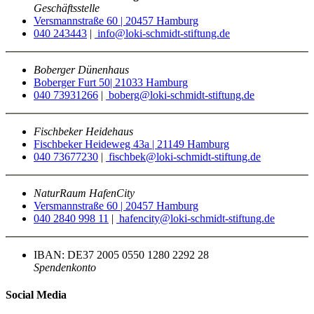
Geschäftsstelle
Versmannstraße 60 | 20457 Hamburg
040 243443
|
info@loki-schmidt-stiftung.de
Boberger Dünenhaus
Boberger Furt 50| 21033 Hamburg
040 73931266
|
boberg@loki-schmidt-stiftung.de
Fischbeker Heidehaus
Fischbeker Heideweg 43a | 21149 Hamburg
040 73677230
|
fischbek@loki-schmidt-stiftung.de
NaturRaum HafenCity
Versmannstraße 60 | 20457 Hamburg
040 2840 998 11
|
hafencity@loki-schmidt-stiftung.de
IBAN: DE37 2005 0550 1280 2292 28
Spendenkonto
Social Media