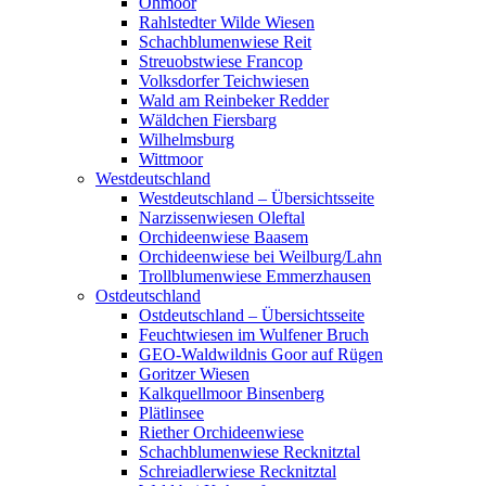
Ohmoor
Rahlstedter Wilde Wiesen
Schachblumenwiese Reit
Streuobstwiese Francop
Volksdorfer Teichwiesen
Wald am Reinbeker Redder
Wäldchen Fiersbarg
Wilhelmsburg
Wittmoor
Westdeutschland
Westdeutschland – Übersichtsseite
Narzissenwiesen Oleftal
Orchideenwiese Baasem
Orchideenwiese bei Weilburg/Lahn
Trollblumenwiese Emmerzhausen
Ostdeutschland
Ostdeutschland – Übersichtsseite
Feuchtwiesen im Wulfener Bruch
GEO-Waldwildnis Goor auf Rügen
Goritzer Wiesen
Kalkquellmoor Binsenberg
Plätlinsee
Riether Orchideenwiese
Schachblumenwiese Recknitztal
Schreiadlerwiese Recknitztal