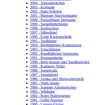
2004 - Alpenglöckchen
2003 - Kornrade
2002 - Hain-Veilchen
2001 - Blutroter Storchschnabel
2000 - Purpurblauer Steinsame
1999 - Sumpfdotterblume
1998 - Krebsschere
1997 - Silberdistel
1996 - Echte Küchenschelle
1995 - Trollblume
1994 - Breitblättriges Knabenkraut
1993 - Schachblume
1992 - Rundblättriger Sonnentau
1991 - Rosmarinheide
1990 - Berg-Jasione oder Sandköpfchen
1989 - Kartäuser-Nelke
1988 - Sumpfcalla
1987 - Stranddistel
1986 - Arnika oder Bergwohlverleih
1985 - Wald-Akelei
1984 - Sommer-Adonisröschen
1983 - Wildtulpe
1982 - Rotes Waldvögelein
1981 - Gelbe Narzisse
1980 - Lungen-Enzian