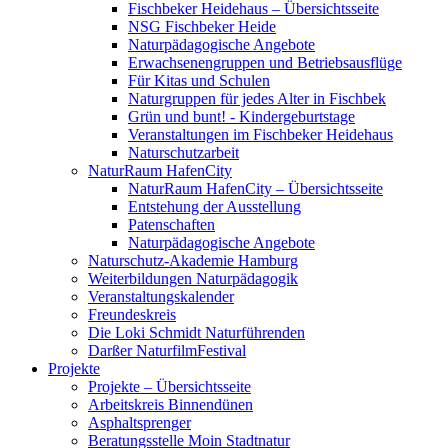
Fischbeker Heidehaus – Übersichtsseite
NSG Fischbeker Heide
Naturpädagogische Angebote
Erwachsenengruppen und Betriebsausflüge
Für Kitas und Schulen
Naturgruppen für jedes Alter in Fischbek
Grün und bunt! - Kindergeburtstage
Veranstaltungen im Fischbeker Heidehaus
Naturschutzarbeit
NaturRaum HafenCity
NaturRaum HafenCity – Übersichtsseite
Entstehung der Ausstellung
Patenschaften
Naturpädagogische Angebote
Naturschutz-Akademie Hamburg
Weiterbildungen Naturpädagogik
Veranstaltungskalender
Freundeskreis
Die Loki Schmidt Naturführenden
Darßer NaturfilmFestival
Projekte
Projekte – Übersichtsseite
Arbeitskreis Binnendünen
Asphaltsprenger
Beratungsstelle Moin Stadtnatur