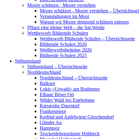
Moore schützen - Moore verstehen
Moore schützen - Moore verstehen – Übersichtssei
Veranstaltungen im Moor
Warum wir Moore dringend schützen müssen
Pflanz eine kleine Welt – die Sal-Weide
Wettbewerb Blühende Schulen
Wettbewerb Blühende Schulen – Übersichtsseite
Blühende Schulen 2026
Wettbewerbsbeiträge 2026
Blühende Schulen 2025
Stiftungsland
Stiftungsland – Übersichtsseite
Norddeutschland
Norddeutschland – Übersichtsseite
Balksee
Lokis »Urwald« am Brahmsee
Elbaue Böser Ort
Wilder Wald bei Estebrügge
Kiesgrube Daerstorf
Frankenmoor
Kerbtal und Apfelwiese Gleschendorf
Glinder Au
Hammoor
Trockenlebensräume Höhbeck