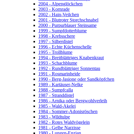
2004 - Alpenglöckchen
2003 - Kornrade
2002 - Hain-Veilchen
2001 - Blutroter Storchschnabel
2000 - Purpurblauer Steinsame
1999 - Sumpfdotterblume
1998 - Krebsschere
1997 - Silberdistel
1996 - Echte Küchenschelle
1995 - Trollblume
1994 - Breitblättriges Knabenkraut
1993 - Schachblume
1992 - Rundblättriger Sonnentau
1991 - Rosmarinheide
1990 - Berg-Jasione oder Sandköpfchen
1989 - Kartäuser-Nelke
1988 - Sumpfcalla
1987 - Stranddistel
1986 - Arnika oder Bergwohlverleih
1985 - Wald-Akelei
1984 - Sommer-Adonisröschen
1983 - Wildtulpe
1982 - Rotes Waldvögelein
1981 - Gelbe Narzisse
1980 - Lungen-Enzian