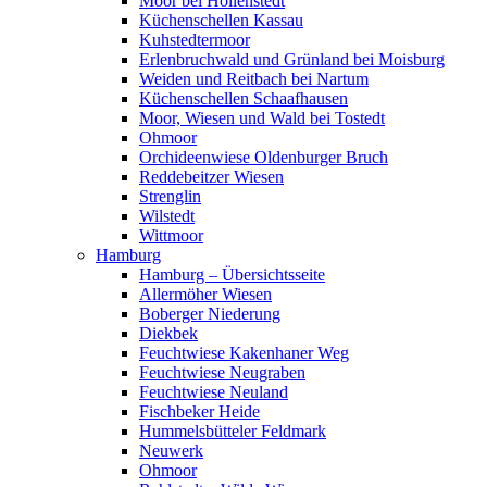
Moor bei Hollenstedt
Küchenschellen Kassau
Kuhstedtermoor
Erlenbruchwald und Grünland bei Moisburg
Weiden und Reitbach bei Nartum
Küchenschellen Schaafhausen
Moor, Wiesen und Wald bei Tostedt
Ohmoor
Orchideenwiese Oldenburger Bruch
Reddebeitzer Wiesen
Strenglin
Wilstedt
Wittmoor
Hamburg
Hamburg – Übersichtsseite
Allermöher Wiesen
Boberger Niederung
Diekbek
Feuchtwiese Kakenhaner Weg
Feuchtwiese Neugraben
Feuchtwiese Neuland
Fischbeker Heide
Hummelsbütteler Feldmark
Neuwerk
Ohmoor