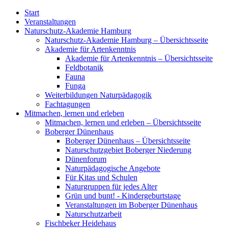
Start
Veranstaltungen
Naturschutz-Akademie Hamburg
Naturschutz-Akademie Hamburg – Übersichtsseite
Akademie für Artenkenntnis
Akademie für Artenkenntnis – Übersichtsseite
Feldbotanik
Fauna
Funga
Weiterbildungen Naturpädagogik
Fachtagungen
Mitmachen, lernen und erleben
Mitmachen, lernen und erleben – Übersichtsseite
Boberger Dünenhaus
Boberger Dünenhaus – Übersichtsseite
Naturschutzgebiet Boberger Niederung
Dünenforum
Naturpädagogische Angebote
Für Kitas und Schulen
Naturgruppen für jedes Alter
Grün und bunt! - Kindergeburtstage
Veranstaltungen im Boberger Dünenhaus
Naturschutzarbeit
Fischbeker Heidehaus