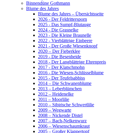
Binnendüne Gothmann
Blume des Jahres
Blume des Jahres – Übersichtsseite
2026 - Der Feldrittersporn
2025 - Das Sumpf-Blutauge
2024 - Die Grasnelke
2023 - Die Kleine Braunelle
2022 - Vierblättrige Einbeere
2021 - Der Große Wiesenknopf
2020 – Der Fieberklee
2019 - Die Besenheide
2018 - Der Langblättrige Ehrenpreis
2017 - Der Klatschmohn
2016 - Die Wiesen-Schlüsselblume
2015 - Der Teufelsabbiss
2014 – Die Schwanenblume
2013 – Leberblümchen
2012 – Heidenelke
2011 – Moorlilie
2010 – Sibirische Schwertlilie
2009 – Wegwarte
2008 – Nickende Distel
2007 – Bach-Nelkenwurz
2006 – Wiesenschaumkraut
2005 – Großer Klappertopf