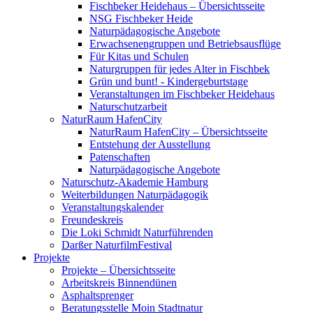
Fischbeker Heidehaus – Übersichtsseite
NSG Fischbeker Heide
Naturpädagogische Angebote
Erwachsenengruppen und Betriebsausflüge
Für Kitas und Schulen
Naturgruppen für jedes Alter in Fischbek
Grün und bunt! - Kindergeburtstage
Veranstaltungen im Fischbeker Heidehaus
Naturschutzarbeit
NaturRaum HafenCity
NaturRaum HafenCity – Übersichtsseite
Entstehung der Ausstellung
Patenschaften
Naturpädagogische Angebote
Naturschutz-Akademie Hamburg
Weiterbildungen Naturpädagogik
Veranstaltungskalender
Freundeskreis
Die Loki Schmidt Naturführenden
Darßer NaturfilmFestival
Projekte
Projekte – Übersichtsseite
Arbeitskreis Binnendünen
Asphaltsprenger
Beratungsstelle Moin Stadtnatur