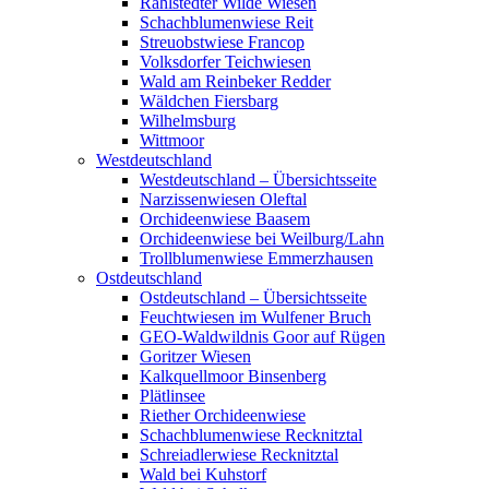
Rahlstedter Wilde Wiesen
Schachblumenwiese Reit
Streuobstwiese Francop
Volksdorfer Teichwiesen
Wald am Reinbeker Redder
Wäldchen Fiersbarg
Wilhelmsburg
Wittmoor
Westdeutschland
Westdeutschland – Übersichtsseite
Narzissenwiesen Oleftal
Orchideenwiese Baasem
Orchideenwiese bei Weilburg/Lahn
Trollblumenwiese Emmerzhausen
Ostdeutschland
Ostdeutschland – Übersichtsseite
Feuchtwiesen im Wulfener Bruch
GEO-Waldwildnis Goor auf Rügen
Goritzer Wiesen
Kalkquellmoor Binsenberg
Plätlinsee
Riether Orchideenwiese
Schachblumenwiese Recknitztal
Schreiadlerwiese Recknitztal
Wald bei Kuhstorf