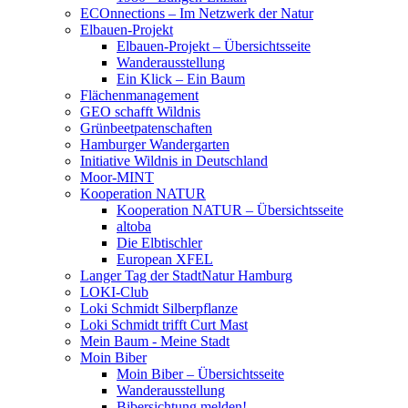
ECOnnections – Im Netzwerk der Natur
Elbauen-Projekt
Elbauen-Projekt – Übersichtsseite
Wanderausstellung
Ein Klick – Ein Baum
Flächenmanagement
GEO schafft Wildnis
Grünbeetpatenschaften
Hamburger Wandergarten
Initiative Wildnis in Deutschland
Moor-MINT
Kooperation NATUR
Kooperation NATUR – Übersichtsseite
altoba
Die Elbtischler
European XFEL
Langer Tag der StadtNatur Hamburg
LOKI-Club
Loki Schmidt Silberpflanze
Loki Schmidt trifft Curt Mast
Mein Baum - Meine Stadt
Moin Biber
Moin Biber – Übersichtsseite
Wanderausstellung
Bibersichtung melden!