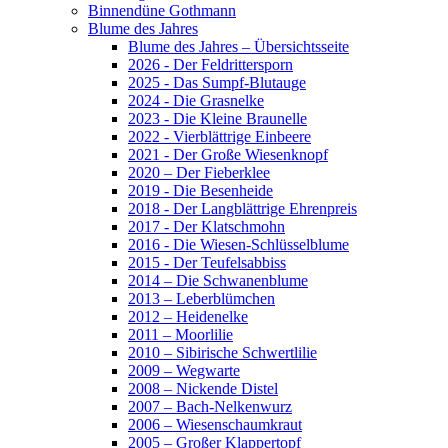
Binnendüne Gothmann
Blume des Jahres
Blume des Jahres – Übersichtsseite
2026 - Der Feldrittersporn
2025 - Das Sumpf-Blutauge
2024 - Die Grasnelke
2023 - Die Kleine Braunelle
2022 - Vierblättrige Einbeere
2021 - Der Große Wiesenknopf
2020 – Der Fieberklee
2019 - Die Besenheide
2018 - Der Langblättrige Ehrenpreis
2017 - Der Klatschmohn
2016 - Die Wiesen-Schlüsselblume
2015 - Der Teufelsabbiss
2014 – Die Schwanenblume
2013 – Leberblümchen
2012 – Heidenelke
2011 – Moorlilie
2010 – Sibirische Schwertlilie
2009 – Wegwarte
2008 – Nickende Distel
2007 – Bach-Nelkenwurz
2006 – Wiesenschaumkraut
2005 – Großer Klappertopf