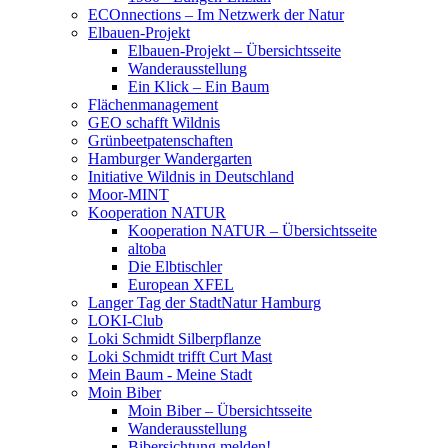
ECOnnections – Im Netzwerk der Natur
Elbauen-Projekt
Elbauen-Projekt – Übersichtsseite
Wanderausstellung
Ein Klick – Ein Baum
Flächenmanagement
GEO schafft Wildnis
Grünbeetpatenschaften
Hamburger Wandergarten
Initiative Wildnis in Deutschland
Moor-MINT
Kooperation NATUR
Kooperation NATUR – Übersichtsseite
altoba
Die Elbtischler
European XFEL
Langer Tag der StadtNatur Hamburg
LOKI-Club
Loki Schmidt Silberpflanze
Loki Schmidt trifft Curt Mast
Mein Baum - Meine Stadt
Moin Biber
Moin Biber – Übersichtsseite
Wanderausstellung
Bibersichtung melden!