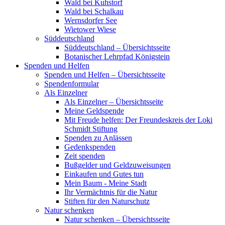
Wald bei Kuhstorf
Wald bei Schalkau
Wernsdorfer See
Wietower Wiese
Süddeutschland
Süddeutschland – Übersichtsseite
Botanischer Lehrpfad Königstein
Spenden und Helfen
Spenden und Helfen – Übersichtsseite
Spendenformular
Als Einzelner
Als Einzelner – Übersichtsseite
Meine Geldspende
Mit Freude helfen: Der Freundeskreis der Loki
Schmidt Stiftung
Spenden zu Anlässen
Gedenkspenden
Zeit spenden
Bußgelder und Geldzuweisungen
Einkaufen und Gutes tun
Mein Baum - Meine Stadt
Ihr Vermächtnis für die Natur
Stiften für den Naturschutz
Natur schenken
Natur schenken – Übersichtsseite