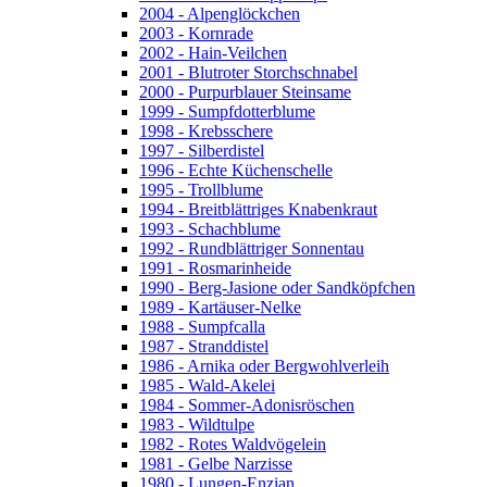
2004 - Alpenglöckchen
2003 - Kornrade
2002 - Hain-Veilchen
2001 - Blutroter Storchschnabel
2000 - Purpurblauer Steinsame
1999 - Sumpfdotterblume
1998 - Krebsschere
1997 - Silberdistel
1996 - Echte Küchenschelle
1995 - Trollblume
1994 - Breitblättriges Knabenkraut
1993 - Schachblume
1992 - Rundblättriger Sonnentau
1991 - Rosmarinheide
1990 - Berg-Jasione oder Sandköpfchen
1989 - Kartäuser-Nelke
1988 - Sumpfcalla
1987 - Stranddistel
1986 - Arnika oder Bergwohlverleih
1985 - Wald-Akelei
1984 - Sommer-Adonisröschen
1983 - Wildtulpe
1982 - Rotes Waldvögelein
1981 - Gelbe Narzisse
1980 - Lungen-Enzian