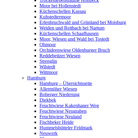
Trockenlebensräume Höhbeck
Moor bei Hollenstedt
Küchenschellen Kassau
Kuhstedtermoor
Erlenbruchwald und Grünland bei Moisburg
Weiden und Reitbach bei Nartum
Küchenschellen Schaafhausen
Moor, Wiesen und Wald bei Tostedt
Ohmoor
Orchideenwiese Oldenburger Bruch
Reddebeitzer Wiesen
Strenglin
Wilstedt
Wittmoor
Hamburg
Hamburg – Übersichtsseite
Allermöher Wiesen
Boberger Niederung
Diekbek
Feuchtwiese Kakenhaner Weg
Feuchtwiese Neugraben
Feuchtwiese Neuland
Fischbeker Heide
Hummelsbütteler Feldmark
Neuwerk