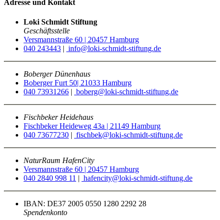
Adresse und Kontakt
Loki Schmidt Stiftung
Geschäftsstelle
Versmannstraße 60 | 20457 Hamburg
040 243443
|
info@loki-schmidt-stiftung.de
Boberger Dünenhaus
Boberger Furt 50| 21033 Hamburg
040 73931266
|
boberg@loki-schmidt-stiftung.de
Fischbeker Heidehaus
Fischbeker Heideweg 43a | 21149 Hamburg
040 73677230
|
fischbek@loki-schmidt-stiftung.de
NaturRaum HafenCity
Versmannstraße 60 | 20457 Hamburg
040 2840 998 11
|
hafencity@loki-schmidt-stiftung.de
IBAN: DE37 2005 0550 1280 2292 28
Spendenkonto