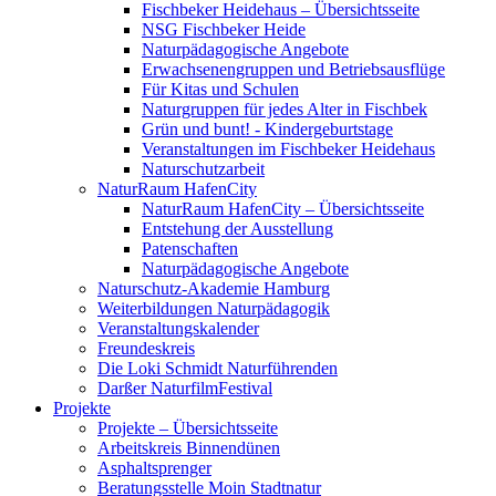
Fischbeker Heidehaus – Übersichtsseite
NSG Fischbeker Heide
Naturpädagogische Angebote
Erwachsenengruppen und Betriebsausflüge
Für Kitas und Schulen
Naturgruppen für jedes Alter in Fischbek
Grün und bunt! - Kindergeburtstage
Veranstaltungen im Fischbeker Heidehaus
Naturschutzarbeit
NaturRaum HafenCity
NaturRaum HafenCity – Übersichtsseite
Entstehung der Ausstellung
Patenschaften
Naturpädagogische Angebote
Naturschutz-Akademie Hamburg
Weiterbildungen Naturpädagogik
Veranstaltungskalender
Freundeskreis
Die Loki Schmidt Naturführenden
Darßer NaturfilmFestival
Projekte
Projekte – Übersichtsseite
Arbeitskreis Binnendünen
Asphaltsprenger
Beratungsstelle Moin Stadtnatur