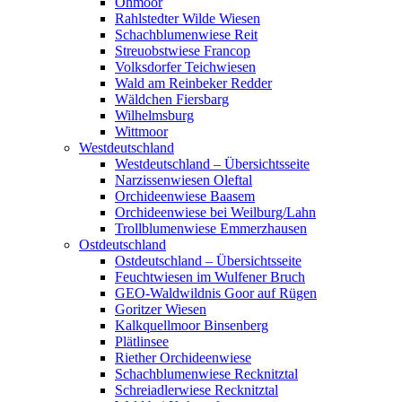
Ohmoor
Rahlstedter Wilde Wiesen
Schachblumenwiese Reit
Streuobstwiese Francop
Volksdorfer Teichwiesen
Wald am Reinbeker Redder
Wäldchen Fiersbarg
Wilhelmsburg
Wittmoor
Westdeutschland
Westdeutschland – Übersichtsseite
Narzissenwiesen Oleftal
Orchideenwiese Baasem
Orchideenwiese bei Weilburg/Lahn
Trollblumenwiese Emmerzhausen
Ostdeutschland
Ostdeutschland – Übersichtsseite
Feuchtwiesen im Wulfener Bruch
GEO-Waldwildnis Goor auf Rügen
Goritzer Wiesen
Kalkquellmoor Binsenberg
Plätlinsee
Riether Orchideenwiese
Schachblumenwiese Recknitztal
Schreiadlerwiese Recknitztal