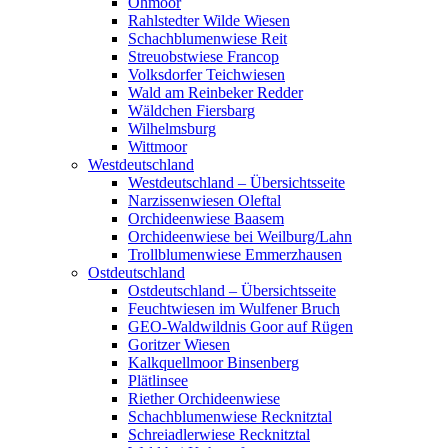
Ohmoor
Rahlstedter Wilde Wiesen
Schachblumenwiese Reit
Streuobstwiese Francop
Volksdorfer Teichwiesen
Wald am Reinbeker Redder
Wäldchen Fiersbarg
Wilhelmsburg
Wittmoor
Westdeutschland
Westdeutschland – Übersichtsseite
Narzissenwiesen Oleftal
Orchideenwiese Baasem
Orchideenwiese bei Weilburg/Lahn
Trollblumenwiese Emmerzhausen
Ostdeutschland
Ostdeutschland – Übersichtsseite
Feuchtwiesen im Wulfener Bruch
GEO-Waldwildnis Goor auf Rügen
Goritzer Wiesen
Kalkquellmoor Binsenberg
Plätlinsee
Riether Orchideenwiese
Schachblumenwiese Recknitztal
Schreiadlerwiese Recknitztal