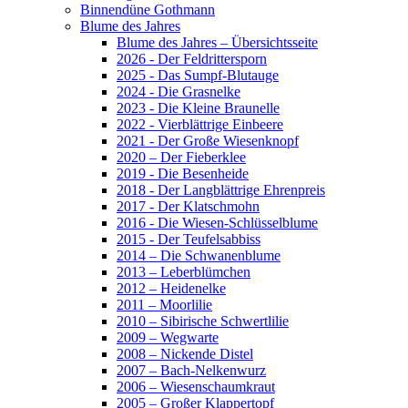
Binnendüne Gothmann
Blume des Jahres
Blume des Jahres – Übersichtsseite
2026 - Der Feldrittersporn
2025 - Das Sumpf-Blutauge
2024 - Die Grasnelke
2023 - Die Kleine Braunelle
2022 - Vierblättrige Einbeere
2021 - Der Große Wiesenknopf
2020 – Der Fieberklee
2019 - Die Besenheide
2018 - Der Langblättrige Ehrenpreis
2017 - Der Klatschmohn
2016 - Die Wiesen-Schlüsselblume
2015 - Der Teufelsabbiss
2014 – Die Schwanenblume
2013 – Leberblümchen
2012 – Heidenelke
2011 – Moorlilie
2010 – Sibirische Schwertlilie
2009 – Wegwarte
2008 – Nickende Distel
2007 – Bach-Nelkenwurz
2006 – Wiesenschaumkraut
2005 – Großer Klappertopf