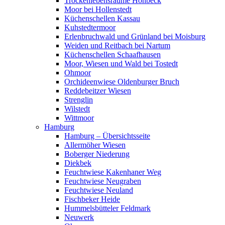
Trockenlebensräume Höhbeck
Moor bei Hollenstedt
Küchenschellen Kassau
Kuhstedtermoor
Erlenbruchwald und Grünland bei Moisburg
Weiden und Reitbach bei Nartum
Küchenschellen Schaafhausen
Moor, Wiesen und Wald bei Tostedt
Ohmoor
Orchideenwiese Oldenburger Bruch
Reddebeitzer Wiesen
Strenglin
Wilstedt
Wittmoor
Hamburg
Hamburg – Übersichtsseite
Allermöher Wiesen
Boberger Niederung
Diekbek
Feuchtwiese Kakenhaner Weg
Feuchtwiese Neugraben
Feuchtwiese Neuland
Fischbeker Heide
Hummelsbütteler Feldmark
Neuwerk