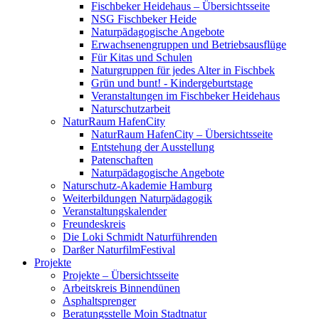
Fischbeker Heidehaus – Übersichtsseite
NSG Fischbeker Heide
Naturpädagogische Angebote
Erwachsenengruppen und Betriebsausflüge
Für Kitas und Schulen
Naturgruppen für jedes Alter in Fischbek
Grün und bunt! - Kindergeburtstage
Veranstaltungen im Fischbeker Heidehaus
Naturschutzarbeit
NaturRaum HafenCity
NaturRaum HafenCity – Übersichtsseite
Entstehung der Ausstellung
Patenschaften
Naturpädagogische Angebote
Naturschutz-Akademie Hamburg
Weiterbildungen Naturpädagogik
Veranstaltungskalender
Freundeskreis
Die Loki Schmidt Naturführenden
Darßer NaturfilmFestival
Projekte
Projekte – Übersichtsseite
Arbeitskreis Binnendünen
Asphaltsprenger
Beratungsstelle Moin Stadtnatur