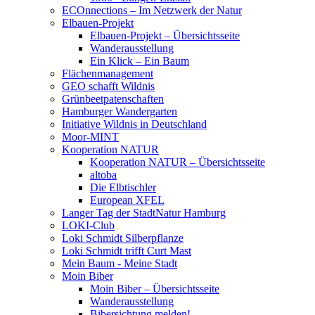
ECOnnections – Im Netzwerk der Natur
Elbauen-Projekt
Elbauen-Projekt – Übersichtsseite
Wanderausstellung
Ein Klick – Ein Baum
Flächenmanagement
GEO schafft Wildnis
Grünbeetpatenschaften
Hamburger Wandergarten
Initiative Wildnis in Deutschland
Moor-MINT
Kooperation NATUR
Kooperation NATUR – Übersichtsseite
altoba
Die Elbtischler
European XFEL
Langer Tag der StadtNatur Hamburg
LOKI-Club
Loki Schmidt Silberpflanze
Loki Schmidt trifft Curt Mast
Mein Baum - Meine Stadt
Moin Biber
Moin Biber – Übersichtsseite
Wanderausstellung
Bibersichtung melden!