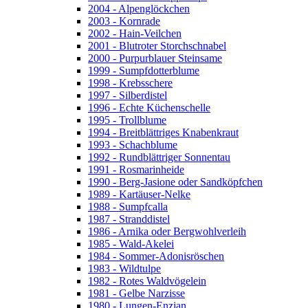
2004 - Alpenglöckchen
2003 - Kornrade
2002 - Hain-Veilchen
2001 - Blutroter Storchschnabel
2000 - Purpurblauer Steinsame
1999 - Sumpfdotterblume
1998 - Krebsschere
1997 - Silberdistel
1996 - Echte Küchenschelle
1995 - Trollblume
1994 - Breitblättriges Knabenkraut
1993 - Schachblume
1992 - Rundblättriger Sonnentau
1991 - Rosmarinheide
1990 - Berg-Jasione oder Sandköpfchen
1989 - Kartäuser-Nelke
1988 - Sumpfcalla
1987 - Stranddistel
1986 - Arnika oder Bergwohlverleih
1985 - Wald-Akelei
1984 - Sommer-Adonisröschen
1983 - Wildtulpe
1982 - Rotes Waldvögelein
1981 - Gelbe Narzisse
1980 - Lungen-Enzian