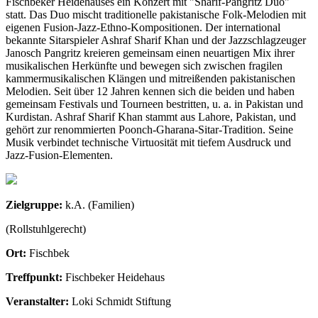
Fischbeker Heidehauses ein Konzert mit "Sharif-Pangritz Duo"
statt. Das Duo mischt traditionelle pakistanische Folk-Melodien mit
eigenen Fusion-Jazz-Ethno-Kompositionen. Der international
bekannte Sitarspieler Ashraf Sharif Khan und der Jazzschlagzeuger
Janosch Pangritz kreieren gemeinsam einen neuartigen Mix ihrer
musikalischen Herkünfte und bewegen sich zwischen fragilen
kammermusikalischen Klängen und mitreißenden pakistanischen
Melodien. Seit über 12 Jahren kennen sich die beiden und haben
gemeinsam Festivals und Tourneen bestritten, u. a. in Pakistan und
Kurdistan. Ashraf Sharif Khan stammt aus Lahore, Pakistan, und
gehört zur renommierten Poonch-Gharana-Sitar-Tradition. Seine
Musik verbindet technische Virtuosität mit tiefem Ausdruck und
Jazz-Fusion-Elementen.
Zielgruppe:
k.A. (Familien)
(Rollstuhlgerecht)
Ort:
Fischbek
Treffpunkt:
Fischbeker Heidehaus
Veranstalter:
Loki Schmidt Stiftung