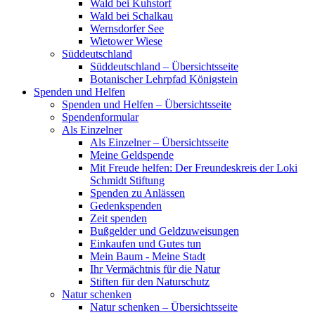
Wald bei Kuhstorf
Wald bei Schalkau
Wernsdorfer See
Wietower Wiese
Süddeutschland
Süddeutschland – Übersichtsseite
Botanischer Lehrpfad Königstein
Spenden und Helfen
Spenden und Helfen – Übersichtsseite
Spendenformular
Als Einzelner
Als Einzelner – Übersichtsseite
Meine Geldspende
Mit Freude helfen: Der Freundeskreis der Loki
Schmidt Stiftung
Spenden zu Anlässen
Gedenkspenden
Zeit spenden
Bußgelder und Geldzuweisungen
Einkaufen und Gutes tun
Mein Baum - Meine Stadt
Ihr Vermächtnis für die Natur
Stiften für den Naturschutz
Natur schenken
Natur schenken – Übersichtsseite