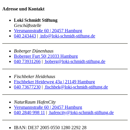
Adresse und Kontakt
Loki Schmidt Stiftung
Geschäftsstelle
Versmannstraße 60 | 20457 Hamburg
040 243443
|
info@loki-schmidt-stiftung.de
Boberger Dünenhaus
Boberger Furt 50| 21033 Hamburg
040 73931266
|
boberg@loki-schmidt-stiftung.de
Fischbeker Heidehaus
Fischbeker Heideweg 43a | 21149 Hamburg
040 73677230
|
fischbek@loki-schmidt-stiftung.de
NaturRaum HafenCity
Versmannstraße 60 | 20457 Hamburg
040 2840 998 11
|
hafencity@loki-schmidt-stiftung.de
IBAN: DE37 2005 0550 1280 2292 28