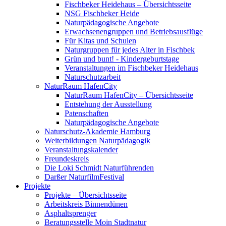
Fischbeker Heidehaus – Übersichtsseite
NSG Fischbeker Heide
Naturpädagogische Angebote
Erwachsenengruppen und Betriebsausflüge
Für Kitas und Schulen
Naturgruppen für jedes Alter in Fischbek
Grün und bunt! - Kindergeburtstage
Veranstaltungen im Fischbeker Heidehaus
Naturschutzarbeit
NaturRaum HafenCity
NaturRaum HafenCity – Übersichtsseite
Entstehung der Ausstellung
Patenschaften
Naturpädagogische Angebote
Naturschutz-Akademie Hamburg
Weiterbildungen Naturpädagogik
Veranstaltungskalender
Freundeskreis
Die Loki Schmidt Naturführenden
Darßer NaturfilmFestival
Projekte
Projekte – Übersichtsseite
Arbeitskreis Binnendünen
Asphaltsprenger
Beratungsstelle Moin Stadtnatur