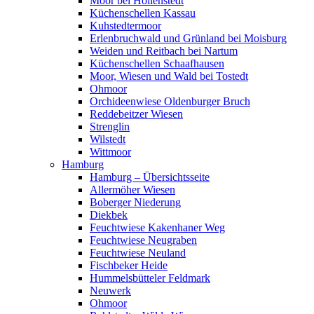
Moor bei Hollenstedt
Küchenschellen Kassau
Kuhstedtermoor
Erlenbruchwald und Grünland bei Moisburg
Weiden und Reitbach bei Nartum
Küchenschellen Schaafhausen
Moor, Wiesen und Wald bei Tostedt
Ohmoor
Orchideenwiese Oldenburger Bruch
Reddebeitzer Wiesen
Strenglin
Wilstedt
Wittmoor
Hamburg
Hamburg – Übersichtsseite
Allermöher Wiesen
Boberger Niederung
Diekbek
Feuchtwiese Kakenhaner Weg
Feuchtwiese Neugraben
Feuchtwiese Neuland
Fischbeker Heide
Hummelsbütteler Feldmark
Neuwerk
Ohmoor