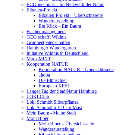
ECOnnections – Im Netzwerk der Natur
Elbauen-Projekt
Elbauen-Projekt – Übersichtsseite
Wanderausstellung
Ein Klick – Ein Baum
Flächenmanagement
GEO schafft Wildnis
Grünbeetpatenschaften
Hamburger Wandergarten
Initiative Wildnis in Deutschland
Moor-MINT
Kooperation NATUR
Kooperation NATUR – Übersichtsseite
altoba
Die Elbtischler
European XFEL
Langer Tag der StadtNatur Hamburg
LOKI-Club
Loki Schmidt Silberpflanze
Loki Schmidt trifft Curt Mast
Mein Baum - Meine Stadt
Moin Biber
Moin Biber – Übersichtsseite
Wanderausstellung
Bibersichtung melden!