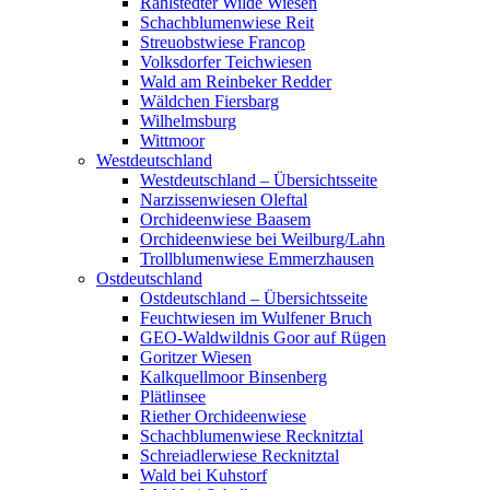
Rahlstedter Wilde Wiesen
Schachblumenwiese Reit
Streuobstwiese Francop
Volksdorfer Teichwiesen
Wald am Reinbeker Redder
Wäldchen Fiersbarg
Wilhelmsburg
Wittmoor
Westdeutschland
Westdeutschland – Übersichtsseite
Narzissenwiesen Oleftal
Orchideenwiese Baasem
Orchideenwiese bei Weilburg/Lahn
Trollblumenwiese Emmerzhausen
Ostdeutschland
Ostdeutschland – Übersichtsseite
Feuchtwiesen im Wulfener Bruch
GEO-Waldwildnis Goor auf Rügen
Goritzer Wiesen
Kalkquellmoor Binsenberg
Plätlinsee
Riether Orchideenwiese
Schachblumenwiese Recknitztal
Schreiadlerwiese Recknitztal
Wald bei Kuhstorf