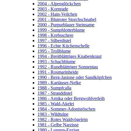
2004 - Alpenglöckchen
2003 - Kornrade
2002 - Hain-Veilchen
2001 - Blutroter Storchschnabel
2000 - Purpurblauer Steinsame
1999 - Sumpfdotterblume
1998 - Krebsschere
1997 - Silberdistel
1996 - Echte Küchenschelle
1995 - Trollblume
1994 - Breitblättriges Knabenkraut
1993 - Schachblume
1992 - Rundblättriger Sonnentau
1991 - Rosmarinheide
1990 - Berg-Jasione oder Sandköpfchen
1989 - Kartäuser-Nelke
1988 - Sumpfcalla
1987 - Stranddistel
1986 - Arnika oder Bergwohlverleih
1985 - Wald-Akelei
1984 - Sommer-Adonisröschen
1983 - Wildtulpe
1982 - Rotes Waldvögelein
1981 - Gelbe Narzisse
1980 - Lungen-Enzian