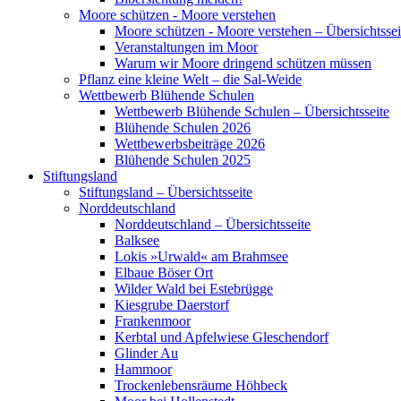
Moore schützen - Moore verstehen
Moore schützen - Moore verstehen – Übersichtssei
Veranstaltungen im Moor
Warum wir Moore dringend schützen müssen
Pflanz eine kleine Welt – die Sal-Weide
Wettbewerb Blühende Schulen
Wettbewerb Blühende Schulen – Übersichtsseite
Blühende Schulen 2026
Wettbewerbsbeiträge 2026
Blühende Schulen 2025
Stiftungsland
Stiftungsland – Übersichtsseite
Norddeutschland
Norddeutschland – Übersichtsseite
Balksee
Lokis »Urwald« am Brahmsee
Elbaue Böser Ort
Wilder Wald bei Estebrügge
Kiesgrube Daerstorf
Frankenmoor
Kerbtal und Apfelwiese Gleschendorf
Glinder Au
Hammoor
Trockenlebensräume Höhbeck