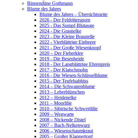
Binnendüne Gothmann
Blume des Jahres
Blume des Jahres – Übersichtsseite
2026 - Der Feldrittersporn
2025 - Das Sumpf-Blutauge
2024 - Die Grasnelke
2023 - Die Kleine Braunelle
2022 - Vierblättrige Einbeere
2021 - Der Große Wiesenknopf
2020 – Der Fieberklee
2019 - Die Besenheide
2018 - Der Langblättrige Ehrenpreis
2017 - Der Klatschmohn
2016 - Die Wiesen-Schlüsselblume
2015 - Der Teufelsabbiss
2014 – Die Schwanenblume
2013 – Leberblümchen
2012 – Heidenelke
2011 – Moorlilie
2010 – Sibirische Schwertlilie
2009 – Wegwarte
2008 – Nickende Distel
2007 – Bach-Nelkenwurz
2006 – Wiesenschaumkraut
2005 – Großer Klappertopf