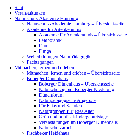
Start
Veranstaltungen
Naturschutz-Akademie Hamburg
Naturschutz-Akademie Hamburg – Übersichtsseite
Akademie für Artenkenntnis
Akademie für Artenkenntnis – Übersichtsseite
Feldbotanik
Fauna
Funga
Weiterbildungen Naturpädagogik
Fachtagungen
Mitmachen, lernen und erleben
Mitmachen, lernen und erleben – Übersichtsseite
Boberger Dünenhaus
Boberger Dünenhaus – Übersichtsseite
Naturschutzgebiet Boberger Niederung
Dünenforum
Naturpädagogische Angebote
Für Kitas und Schulen
Naturgruppen für jedes Alter
Grün und bunt! - Kindergeburtstage
Veranstaltungen im Boberger Dünenhaus
Naturschutzarbeit
Fischbeker Heidehaus