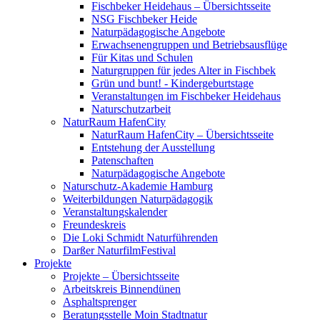
Fischbeker Heidehaus – Übersichtsseite
NSG Fischbeker Heide
Naturpädagogische Angebote
Erwachsenengruppen und Betriebsausflüge
Für Kitas und Schulen
Naturgruppen für jedes Alter in Fischbek
Grün und bunt! - Kindergeburtstage
Veranstaltungen im Fischbeker Heidehaus
Naturschutzarbeit
NaturRaum HafenCity
NaturRaum HafenCity – Übersichtsseite
Entstehung der Ausstellung
Patenschaften
Naturpädagogische Angebote
Naturschutz-Akademie Hamburg
Weiterbildungen Naturpädagogik
Veranstaltungskalender
Freundeskreis
Die Loki Schmidt Naturführenden
Darßer NaturfilmFestival
Projekte
Projekte – Übersichtsseite
Arbeitskreis Binnendünen
Asphaltsprenger
Beratungsstelle Moin Stadtnatur