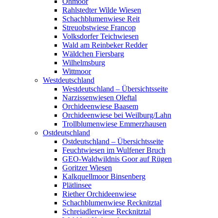
Ohmoor
Rahlstedter Wilde Wiesen
Schachblumenwiese Reit
Streuobstwiese Francop
Volksdorfer Teichwiesen
Wald am Reinbeker Redder
Wäldchen Fiersbarg
Wilhelmsburg
Wittmoor
Westdeutschland
Westdeutschland – Übersichtsseite
Narzissenwiesen Oleftal
Orchideenwiese Baasem
Orchideenwiese bei Weilburg/Lahn
Trollblumenwiese Emmerzhausen
Ostdeutschland
Ostdeutschland – Übersichtsseite
Feuchtwiesen im Wulfener Bruch
GEO-Waldwildnis Goor auf Rügen
Goritzer Wiesen
Kalkquellmoor Binsenberg
Plätlinsee
Riether Orchideenwiese
Schachblumenwiese Recknitztal
Schreiadlerwiese Recknitztal