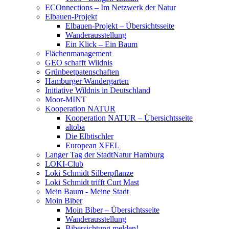
ECOnnections – Im Netzwerk der Natur
Elbauen-Projekt
Elbauen-Projekt – Übersichtsseite
Wanderausstellung
Ein Klick – Ein Baum
Flächenmanagement
GEO schafft Wildnis
Grünbeetpatenschaften
Hamburger Wandergarten
Initiative Wildnis in Deutschland
Moor-MINT
Kooperation NATUR
Kooperation NATUR – Übersichtsseite
altoba
Die Elbtischler
European XFEL
Langer Tag der StadtNatur Hamburg
LOKI-Club
Loki Schmidt Silberpflanze
Loki Schmidt trifft Curt Mast
Mein Baum - Meine Stadt
Moin Biber
Moin Biber – Übersichtsseite
Wanderausstellung
Bibersichtung melden!