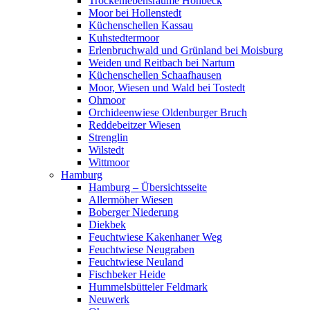
Trockenlebensräume Höhbeck
Moor bei Hollenstedt
Küchenschellen Kassau
Kuhstedtermoor
Erlenbruchwald und Grünland bei Moisburg
Weiden und Reitbach bei Nartum
Küchenschellen Schaafhausen
Moor, Wiesen und Wald bei Tostedt
Ohmoor
Orchideenwiese Oldenburger Bruch
Reddebeitzer Wiesen
Strenglin
Wilstedt
Wittmoor
Hamburg
Hamburg – Übersichtsseite
Allermöher Wiesen
Boberger Niederung
Diekbek
Feuchtwiese Kakenhaner Weg
Feuchtwiese Neugraben
Feuchtwiese Neuland
Fischbeker Heide
Hummelsbütteler Feldmark
Neuwerk