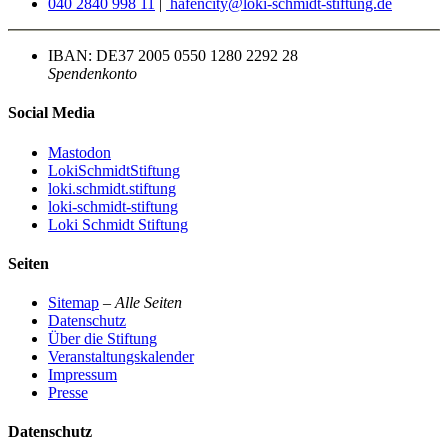
040 2840 998 11
|
hafencity@loki-schmidt-stiftung.de
IBAN: DE37 2005 0550 1280 2292 28
Spendenkonto
Social Media
Mastodon
LokiSchmidtStiftung
loki.schmidt.stiftung
loki-schmidt-stiftung
Loki Schmidt Stiftung
Seiten
Sitemap
–
Alle Seiten
Datenschutz
Über die Stiftung
Veranstaltungskalender
Impressum
Presse
Datenschutz