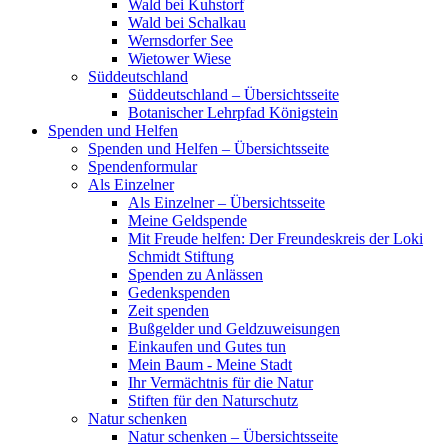
Wald bei Kuhstorf
Wald bei Schalkau
Wernsdorfer See
Wietower Wiese
Süddeutschland
Süddeutschland – Übersichtsseite
Botanischer Lehrpfad Königstein
Spenden und Helfen
Spenden und Helfen – Übersichtsseite
Spendenformular
Als Einzelner
Als Einzelner – Übersichtsseite
Meine Geldspende
Mit Freude helfen: Der Freundeskreis der Loki
Schmidt Stiftung
Spenden zu Anlässen
Gedenkspenden
Zeit spenden
Bußgelder und Geldzuweisungen
Einkaufen und Gutes tun
Mein Baum - Meine Stadt
Ihr Vermächtnis für die Natur
Stiften für den Naturschutz
Natur schenken
Natur schenken – Übersichtsseite