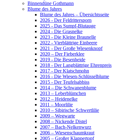
Binnendüne Gothmann
Blume des Jahres
Blume des Jahres – Übersichtsseite
2026 - Der Feldrittersporn
2025 - Das Sumpf-Blutauge
2024 - Die Grasnelke
2023 - Die Kleine Braunelle
2022 - Vierblättrige Einbeere
2021 - Der Große Wiesenknopf
2020 – Der Fieberklee
2019 - Die Besenheide
2018 - Der Langblättrige Ehrenpreis
2017 - Der Klatschmohn
2016 - Die Wiesen-Schlüsselblume
2015 - Der Teufelsabbiss
2014 – Die Schwanenblume
2013 – Leberblümchen
2012 – Heidenelke
2011 – Moorlilie
2010 – Sibirische Schwertlilie
2009 – Wegwarte
2008 – Nickende Distel
2007 – Bach-Nelkenwurz
2006 – Wiesenschaumkraut
2005 – Großer Klappertopf