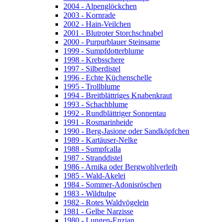
2004 - Alpenglöckchen
2003 - Kornrade
2002 - Hain-Veilchen
2001 - Blutroter Storchschnabel
2000 - Purpurblauer Steinsame
1999 - Sumpfdotterblume
1998 - Krebsschere
1997 - Silberdistel
1996 - Echte Küchenschelle
1995 - Trollblume
1994 - Breitblättriges Knabenkraut
1993 - Schachblume
1992 - Rundblättriger Sonnentau
1991 - Rosmarinheide
1990 - Berg-Jasione oder Sandköpfchen
1989 - Kartäuser-Nelke
1988 - Sumpfcalla
1987 - Stranddistel
1986 - Arnika oder Bergwohlverleih
1985 - Wald-Akelei
1984 - Sommer-Adonisröschen
1983 - Wildtulpe
1982 - Rotes Waldvögelein
1981 - Gelbe Narzisse
1980 - Lungen-Enzian