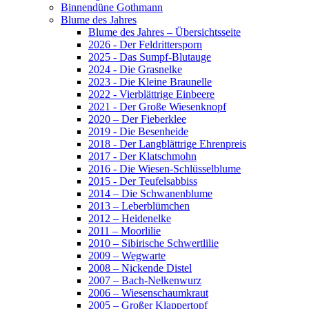
Binnendüne Gothmann
Blume des Jahres
Blume des Jahres – Übersichtsseite
2026 - Der Feldrittersporn
2025 - Das Sumpf-Blutauge
2024 - Die Grasnelke
2023 - Die Kleine Braunelle
2022 - Vierblättrige Einbeere
2021 - Der Große Wiesenknopf
2020 – Der Fieberklee
2019 - Die Besenheide
2018 - Der Langblättrige Ehrenpreis
2017 - Der Klatschmohn
2016 - Die Wiesen-Schlüsselblume
2015 - Der Teufelsabbiss
2014 – Die Schwanenblume
2013 – Leberblümchen
2012 – Heidenelke
2011 – Moorlilie
2010 – Sibirische Schwertlilie
2009 – Wegwarte
2008 – Nickende Distel
2007 – Bach-Nelkenwurz
2006 – Wiesenschaumkraut
2005 – Großer Klappertopf