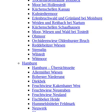
Trockenlebensräume Höhbeck
Moor bei Hollenstedt
Küchenschellen Kassau
Kuhstedtermoor
Erlenbruchwald und Grünland bei Moisburg
Weiden und Reitbach bei Nartum
Küchenschellen Schaafhausen
Moor, Wiesen und Wald bei Tostedt
Ohmoor
Orchideenwiese Oldenburger Bruch
Reddebeitzer Wiesen
Strenglin
Wilstedt
Wittmoor
Hamburg
Hamburg – Übersichtsseite
Allermöher Wiesen
Boberger Niederung
Diekbek
Feuchtwiese Kakenhaner Weg
Feuchtwiese Neugraben
Feuchtwiese Neuland
Fischbeker Heide
Hummelsbütteler Feldmark
Neuwerk