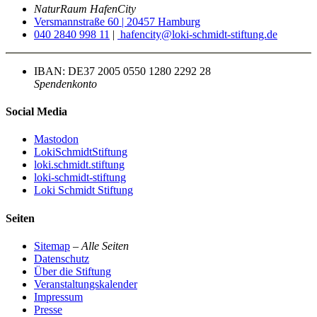
NaturRaum HafenCity
Versmannstraße 60 | 20457 Hamburg
040 2840 998 11
|
hafencity@loki-schmidt-stiftung.de
IBAN: DE37 2005 0550 1280 2292 28
Spendenkonto
Social Media
Mastodon
LokiSchmidtStiftung
loki.schmidt.stiftung
loki-schmidt-stiftung
Loki Schmidt Stiftung
Seiten
Sitemap
–
Alle Seiten
Datenschutz
Über die Stiftung
Veranstaltungskalender
Impressum
Presse