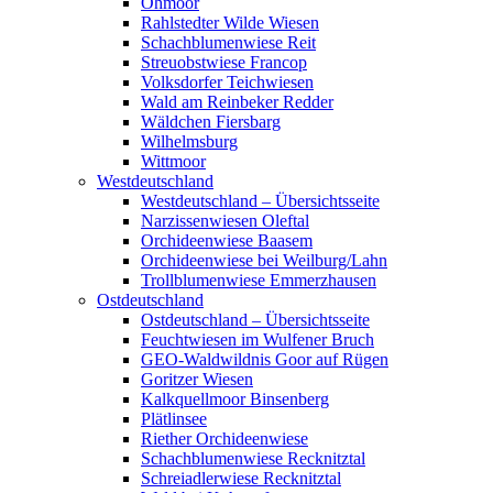
Ohmoor
Rahlstedter Wilde Wiesen
Schachblumenwiese Reit
Streuobstwiese Francop
Volksdorfer Teichwiesen
Wald am Reinbeker Redder
Wäldchen Fiersbarg
Wilhelmsburg
Wittmoor
Westdeutschland
Westdeutschland – Übersichtsseite
Narzissenwiesen Oleftal
Orchideenwiese Baasem
Orchideenwiese bei Weilburg/Lahn
Trollblumenwiese Emmerzhausen
Ostdeutschland
Ostdeutschland – Übersichtsseite
Feuchtwiesen im Wulfener Bruch
GEO-Waldwildnis Goor auf Rügen
Goritzer Wiesen
Kalkquellmoor Binsenberg
Plätlinsee
Riether Orchideenwiese
Schachblumenwiese Recknitztal
Schreiadlerwiese Recknitztal