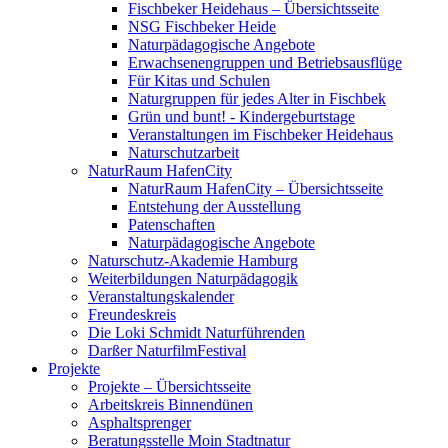
Fischbeker Heidehaus – Übersichtsseite
NSG Fischbeker Heide
Naturpädagogische Angebote
Erwachsenengruppen und Betriebsausflüge
Für Kitas und Schulen
Naturgruppen für jedes Alter in Fischbek
Grün und bunt! - Kindergeburtstage
Veranstaltungen im Fischbeker Heidehaus
Naturschutzarbeit
NaturRaum HafenCity
NaturRaum HafenCity – Übersichtsseite
Entstehung der Ausstellung
Patenschaften
Naturpädagogische Angebote
Naturschutz-Akademie Hamburg
Weiterbildungen Naturpädagogik
Veranstaltungskalender
Freundeskreis
Die Loki Schmidt Naturführenden
Darßer NaturfilmFestival
Projekte
Projekte – Übersichtsseite
Arbeitskreis Binnendünen
Asphaltsprenger
Beratungsstelle Moin Stadtnatur