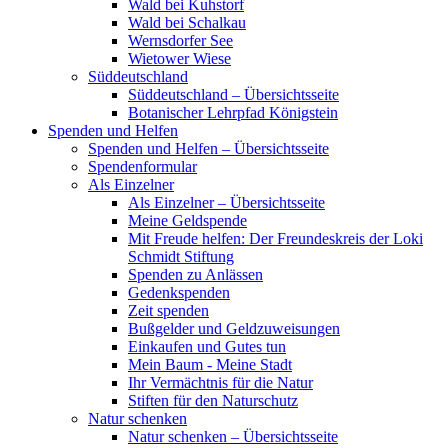
Wald bei Kuhstorf
Wald bei Schalkau
Wernsdorfer See
Wietower Wiese
Süddeutschland
Süddeutschland – Übersichtsseite
Botanischer Lehrpfad Königstein
Spenden und Helfen
Spenden und Helfen – Übersichtsseite
Spendenformular
Als Einzelner
Als Einzelner – Übersichtsseite
Meine Geldspende
Mit Freude helfen: Der Freundeskreis der Loki
Schmidt Stiftung
Spenden zu Anlässen
Gedenkspenden
Zeit spenden
Bußgelder und Geldzuweisungen
Einkaufen und Gutes tun
Mein Baum - Meine Stadt
Ihr Vermächtnis für die Natur
Stiften für den Naturschutz
Natur schenken
Natur schenken – Übersichtsseite