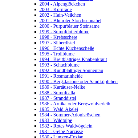
2004 - Alpenglöckchen
2003 - Kornrade
2002 - Hain-Veilchen
2001 - Blutroter Storchschnabel
2000 - Purpurblauer Steinsame
1999 - Sumpfdotterblume
1998 - Krebsschere
1997 - Silberdistel
1996 - Echte Küchenschelle
1995 - Trollblume
1994 - Breitblättriges Knabenkraut
1993 - Schachblume
1992 - Rundblättriger Sonnentau
1991 - Rosmarinheide
1990 - Berg-Jasione oder Sandköpfchen
1989 - Kartäuser-Nelke
1988 - Sumpfcalla
1987 - Stranddistel
1986 - Arnika oder Bergwohlverleih
1985 - Wald-Akelei
1984 - Sommer-Adonisröschen
1983 - Wildtulpe
1982 - Rotes Waldvögelein
1981 - Gelbe Narzisse
1980 - Lungen-Enzian