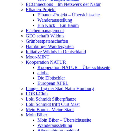
ECOnnections – Im Netzwerk der Natur
Elbauen-Projekt
Elbauen-Projekt – Übersichtsseite
Wanderausstellung
Ein Klick – Ein Baum
Flächenmanagement
GEO schafft Wildnis
Grünbeetpatenschaften
Hamburger Wandergarten
Initiative Wildnis in Deutschland
Moor-MINT
Kooperation NATUR
Kooperation NATUR – Übersichtsseite
altoba
Die Elbtischler
European XFEL
Langer Tag der StadtNatur Hamburg
LOKI-Club
Loki Schmidt Silberpflanze
Loki Schmidt trifft Curt Mast
Mein Baum - Meine Stadt
Moin Biber
Moin Biber – Übersichtsseite
Wanderausstellung
Bibersichtung melden!