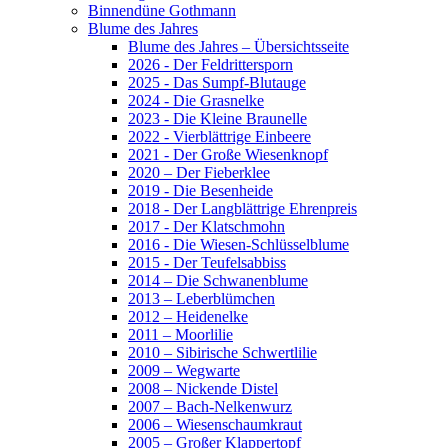
Binnendüne Gothmann
Blume des Jahres
Blume des Jahres – Übersichtsseite
2026 - Der Feldrittersporn
2025 - Das Sumpf-Blutauge
2024 - Die Grasnelke
2023 - Die Kleine Braunelle
2022 - Vierblättrige Einbeere
2021 - Der Große Wiesenknopf
2020 – Der Fieberklee
2019 - Die Besenheide
2018 - Der Langblättrige Ehrenpreis
2017 - Der Klatschmohn
2016 - Die Wiesen-Schlüsselblume
2015 - Der Teufelsabbiss
2014 – Die Schwanenblume
2013 – Leberblümchen
2012 – Heidenelke
2011 – Moorlilie
2010 – Sibirische Schwertlilie
2009 – Wegwarte
2008 – Nickende Distel
2007 – Bach-Nelkenwurz
2006 – Wiesenschaumkraut
2005 – Großer Klappertopf