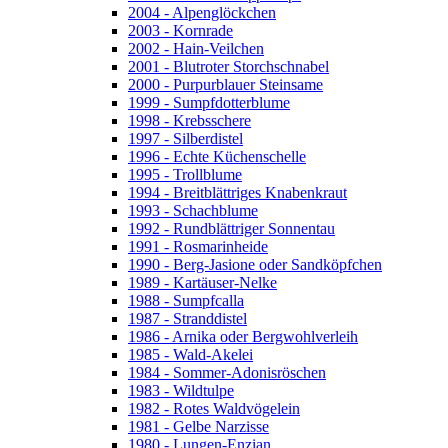
2004 - Alpenglöckchen
2003 - Kornrade
2002 - Hain-Veilchen
2001 - Blutroter Storchschnabel
2000 - Purpurblauer Steinsame
1999 - Sumpfdotterblume
1998 - Krebsschere
1997 - Silberdistel
1996 - Echte Küchenschelle
1995 - Trollblume
1994 - Breitblättriges Knabenkraut
1993 - Schachblume
1992 - Rundblättriger Sonnentau
1991 - Rosmarinheide
1990 - Berg-Jasione oder Sandköpfchen
1989 - Kartäuser-Nelke
1988 - Sumpfcalla
1987 - Stranddistel
1986 - Arnika oder Bergwohlverleih
1985 - Wald-Akelei
1984 - Sommer-Adonisröschen
1983 - Wildtulpe
1982 - Rotes Waldvögelein
1981 - Gelbe Narzisse
1980 - Lungen-Enzian