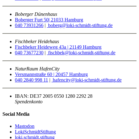
Boberger Dünenhaus
Boberger Furt 50| 21033 Hamburg
040 73931266
|
boberg@loki-schmidt-stiftung.de
Fischbeker Heidehaus
Fischbeker Heideweg 43a | 21149 Hamburg
040 73677230
|
fischbek@loki-schmidt-stiftung.de
NaturRaum HafenCity
Versmannstraße 60 | 20457 Hamburg
040 2840 998 11
|
hafencity@loki-schmidt-stiftung.de
IBAN: DE37 2005 0550 1280 2292 28
Spendenkonto
Social Media
Mastodon
LokiSchmidtStiftung
loki.schmidt.stiftung