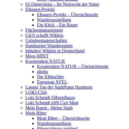
ECOnnections – Im Netzwerk der Natur
Elbauen-Projekt
Elbauen-Projekt – Übersichtsseite
Wanderausstellung
Ein Klick – Ein Baum
Flächenmanagement
GEO schafft Wildnis
Grünbeetpatenschaften
Hamburger Wandergarten
Initiative Wildnis in Deutschland
Moor-MINT
Kooperation NATUR
Kooperation NATUR – Übersichtsseite
altoba
Die Elbtischler
European XFEL
Langer Tag der StadtNatur Hamburg
LOKI-Club
Loki Schmidt Silberpflanze
Loki Schmidt trifft Curt Mast
Mein Baum - Meine Stadt
Moin Biber
Moin Biber – Übersichtsseite
Wanderausstellung
Bibersichtung melden!