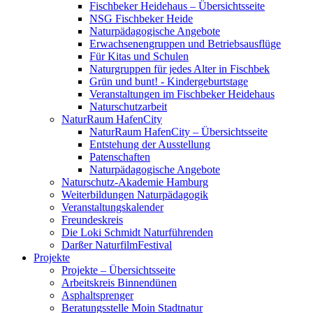
Fischbeker Heidehaus – Übersichtsseite
NSG Fischbeker Heide
Naturpädagogische Angebote
Erwachsenengruppen und Betriebsausflüge
Für Kitas und Schulen
Naturgruppen für jedes Alter in Fischbek
Grün und bunt! - Kindergeburtstage
Veranstaltungen im Fischbeker Heidehaus
Naturschutzarbeit
NaturRaum HafenCity
NaturRaum HafenCity – Übersichtsseite
Entstehung der Ausstellung
Patenschaften
Naturpädagogische Angebote
Naturschutz-Akademie Hamburg
Weiterbildungen Naturpädagogik
Veranstaltungskalender
Freundeskreis
Die Loki Schmidt Naturführenden
Darßer NaturfilmFestival
Projekte
Projekte – Übersichtsseite
Arbeitskreis Binnendünen
Asphaltsprenger
Beratungsstelle Moin Stadtnatur