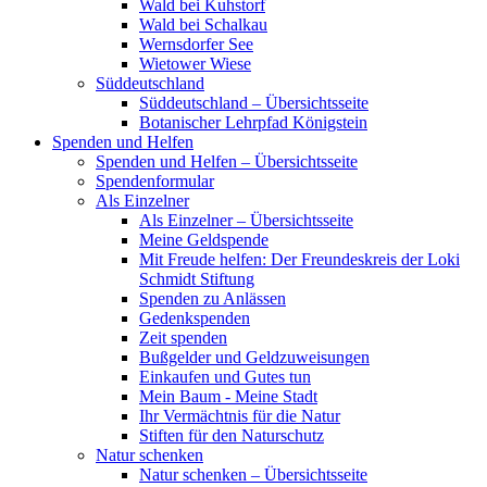
Wald bei Kuhstorf
Wald bei Schalkau
Wernsdorfer See
Wietower Wiese
Süddeutschland
Süddeutschland – Übersichtsseite
Botanischer Lehrpfad Königstein
Spenden und Helfen
Spenden und Helfen – Übersichtsseite
Spendenformular
Als Einzelner
Als Einzelner – Übersichtsseite
Meine Geldspende
Mit Freude helfen: Der Freundeskreis der Loki
Schmidt Stiftung
Spenden zu Anlässen
Gedenkspenden
Zeit spenden
Bußgelder und Geldzuweisungen
Einkaufen und Gutes tun
Mein Baum - Meine Stadt
Ihr Vermächtnis für die Natur
Stiften für den Naturschutz
Natur schenken
Natur schenken – Übersichtsseite