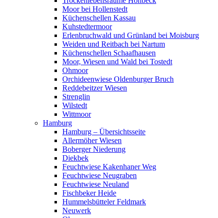
Trockenlebensräume Höhbeck
Moor bei Hollenstedt
Küchenschellen Kassau
Kuhstedtermoor
Erlenbruchwald und Grünland bei Moisburg
Weiden und Reitbach bei Nartum
Küchenschellen Schaafhausen
Moor, Wiesen und Wald bei Tostedt
Ohmoor
Orchideenwiese Oldenburger Bruch
Reddebeitzer Wiesen
Strenglin
Wilstedt
Wittmoor
Hamburg
Hamburg – Übersichtsseite
Allermöher Wiesen
Boberger Niederung
Diekbek
Feuchtwiese Kakenhaner Weg
Feuchtwiese Neugraben
Feuchtwiese Neuland
Fischbeker Heide
Hummelsbütteler Feldmark
Neuwerk