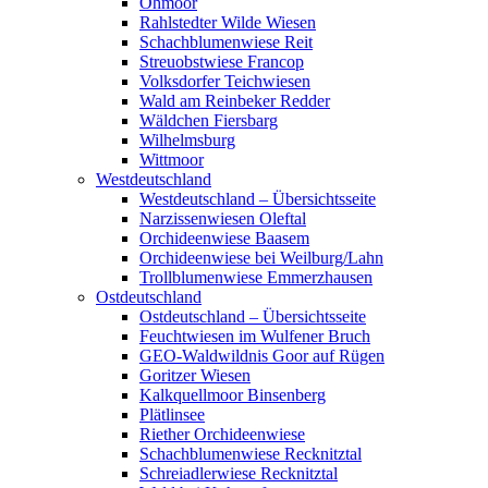
Ohmoor
Rahlstedter Wilde Wiesen
Schachblumenwiese Reit
Streuobstwiese Francop
Volksdorfer Teichwiesen
Wald am Reinbeker Redder
Wäldchen Fiersbarg
Wilhelmsburg
Wittmoor
Westdeutschland
Westdeutschland – Übersichtsseite
Narzissenwiesen Oleftal
Orchideenwiese Baasem
Orchideenwiese bei Weilburg/Lahn
Trollblumenwiese Emmerzhausen
Ostdeutschland
Ostdeutschland – Übersichtsseite
Feuchtwiesen im Wulfener Bruch
GEO-Waldwildnis Goor auf Rügen
Goritzer Wiesen
Kalkquellmoor Binsenberg
Plätlinsee
Riether Orchideenwiese
Schachblumenwiese Recknitztal
Schreiadlerwiese Recknitztal