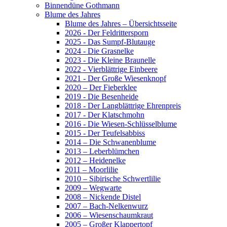
Binnendüne Gothmann
Blume des Jahres
Blume des Jahres – Übersichtsseite
2026 - Der Feldrittersporn
2025 - Das Sumpf-Blutauge
2024 - Die Grasnelke
2023 - Die Kleine Braunelle
2022 - Vierblättrige Einbeere
2021 - Der Große Wiesenknopf
2020 – Der Fieberklee
2019 - Die Besenheide
2018 - Der Langblättrige Ehrenpreis
2017 - Der Klatschmohn
2016 - Die Wiesen-Schlüsselblume
2015 - Der Teufelsabbiss
2014 – Die Schwanenblume
2013 – Leberblümchen
2012 – Heidenelke
2011 – Moorlilie
2010 – Sibirische Schwertlilie
2009 – Wegwarte
2008 – Nickende Distel
2007 – Bach-Nelkenwurz
2006 – Wiesenschaumkraut
2005 – Großer Klappertopf