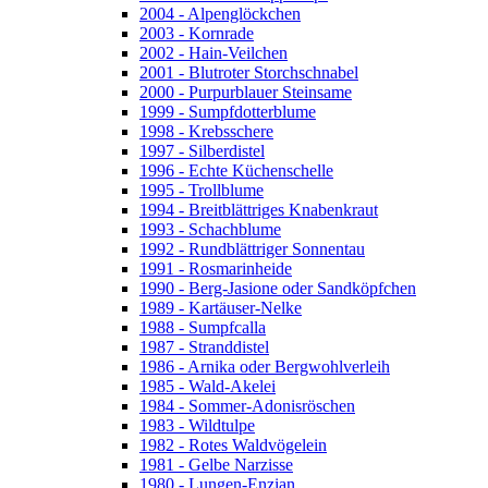
2004 - Alpenglöckchen
2003 - Kornrade
2002 - Hain-Veilchen
2001 - Blutroter Storchschnabel
2000 - Purpurblauer Steinsame
1999 - Sumpfdotterblume
1998 - Krebsschere
1997 - Silberdistel
1996 - Echte Küchenschelle
1995 - Trollblume
1994 - Breitblättriges Knabenkraut
1993 - Schachblume
1992 - Rundblättriger Sonnentau
1991 - Rosmarinheide
1990 - Berg-Jasione oder Sandköpfchen
1989 - Kartäuser-Nelke
1988 - Sumpfcalla
1987 - Stranddistel
1986 - Arnika oder Bergwohlverleih
1985 - Wald-Akelei
1984 - Sommer-Adonisröschen
1983 - Wildtulpe
1982 - Rotes Waldvögelein
1981 - Gelbe Narzisse
1980 - Lungen-Enzian