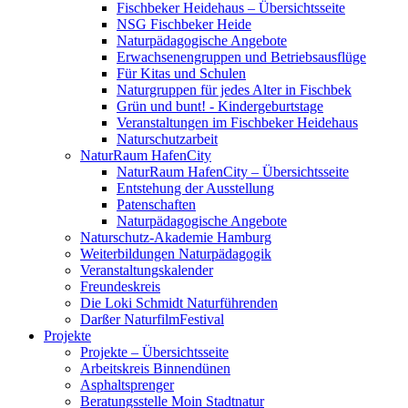
Fischbeker Heidehaus – Übersichtsseite
NSG Fischbeker Heide
Naturpädagogische Angebote
Erwachsenengruppen und Betriebsausflüge
Für Kitas und Schulen
Naturgruppen für jedes Alter in Fischbek
Grün und bunt! - Kindergeburtstage
Veranstaltungen im Fischbeker Heidehaus
Naturschutzarbeit
NaturRaum HafenCity
NaturRaum HafenCity – Übersichtsseite
Entstehung der Ausstellung
Patenschaften
Naturpädagogische Angebote
Naturschutz-Akademie Hamburg
Weiterbildungen Naturpädagogik
Veranstaltungskalender
Freundeskreis
Die Loki Schmidt Naturführenden
Darßer NaturfilmFestival
Projekte
Projekte – Übersichtsseite
Arbeitskreis Binnendünen
Asphaltsprenger
Beratungsstelle Moin Stadtnatur