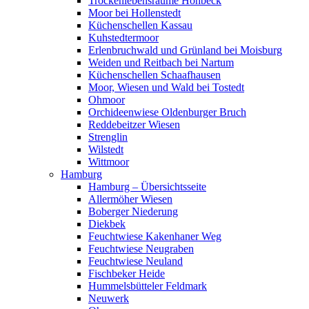
Trockenlebensräume Höhbeck
Moor bei Hollenstedt
Küchenschellen Kassau
Kuhstedtermoor
Erlenbruchwald und Grünland bei Moisburg
Weiden und Reitbach bei Nartum
Küchenschellen Schaafhausen
Moor, Wiesen und Wald bei Tostedt
Ohmoor
Orchideenwiese Oldenburger Bruch
Reddebeitzer Wiesen
Strenglin
Wilstedt
Wittmoor
Hamburg
Hamburg – Übersichtsseite
Allermöher Wiesen
Boberger Niederung
Diekbek
Feuchtwiese Kakenhaner Weg
Feuchtwiese Neugraben
Feuchtwiese Neuland
Fischbeker Heide
Hummelsbütteler Feldmark
Neuwerk