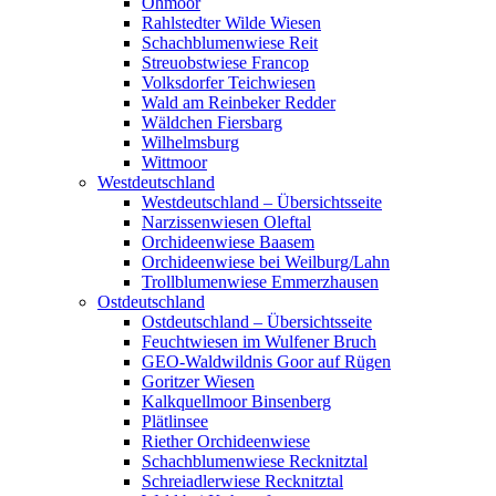
Ohmoor
Rahlstedter Wilde Wiesen
Schachblumenwiese Reit
Streuobstwiese Francop
Volksdorfer Teichwiesen
Wald am Reinbeker Redder
Wäldchen Fiersbarg
Wilhelmsburg
Wittmoor
Westdeutschland
Westdeutschland – Übersichtsseite
Narzissenwiesen Oleftal
Orchideenwiese Baasem
Orchideenwiese bei Weilburg/Lahn
Trollblumenwiese Emmerzhausen
Ostdeutschland
Ostdeutschland – Übersichtsseite
Feuchtwiesen im Wulfener Bruch
GEO-Waldwildnis Goor auf Rügen
Goritzer Wiesen
Kalkquellmoor Binsenberg
Plätlinsee
Riether Orchideenwiese
Schachblumenwiese Recknitztal
Schreiadlerwiese Recknitztal