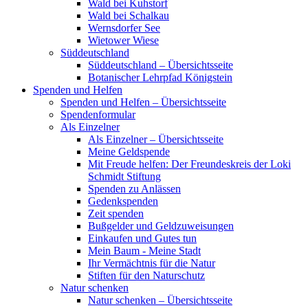
Wald bei Kuhstorf
Wald bei Schalkau
Wernsdorfer See
Wietower Wiese
Süddeutschland
Süddeutschland – Übersichtsseite
Botanischer Lehrpfad Königstein
Spenden und Helfen
Spenden und Helfen – Übersichtsseite
Spendenformular
Als Einzelner
Als Einzelner – Übersichtsseite
Meine Geldspende
Mit Freude helfen: Der Freundeskreis der Loki
Schmidt Stiftung
Spenden zu Anlässen
Gedenkspenden
Zeit spenden
Bußgelder und Geldzuweisungen
Einkaufen und Gutes tun
Mein Baum - Meine Stadt
Ihr Vermächtnis für die Natur
Stiften für den Naturschutz
Natur schenken
Natur schenken – Übersichtsseite