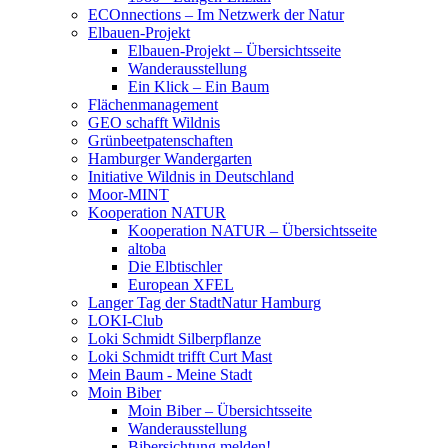
ECOnnections – Im Netzwerk der Natur
Elbauen-Projekt
Elbauen-Projekt – Übersichtsseite
Wanderausstellung
Ein Klick – Ein Baum
Flächenmanagement
GEO schafft Wildnis
Grünbeetpatenschaften
Hamburger Wandergarten
Initiative Wildnis in Deutschland
Moor-MINT
Kooperation NATUR
Kooperation NATUR – Übersichtsseite
altoba
Die Elbtischler
European XFEL
Langer Tag der StadtNatur Hamburg
LOKI-Club
Loki Schmidt Silberpflanze
Loki Schmidt trifft Curt Mast
Mein Baum - Meine Stadt
Moin Biber
Moin Biber – Übersichtsseite
Wanderausstellung
Bibersichtung melden!