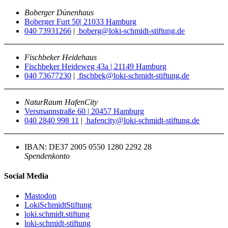
Boberger Dünenhaus
Boberger Furt 50| 21033 Hamburg
040 73931266
|
boberg@loki-schmidt-stiftung.de
Fischbeker Heidehaus
Fischbeker Heideweg 43a | 21149 Hamburg
040 73677230
|
fischbek@loki-schmidt-stiftung.de
NaturRaum HafenCity
Versmannstraße 60 | 20457 Hamburg
040 2840 998 11
|
hafencity@loki-schmidt-stiftung.de
IBAN: DE37 2005 0550 1280 2292 28
Spendenkonto
Social Media
Mastodon
LokiSchmidtStiftung
loki.schmidt.stiftung
loki-schmidt-stiftung