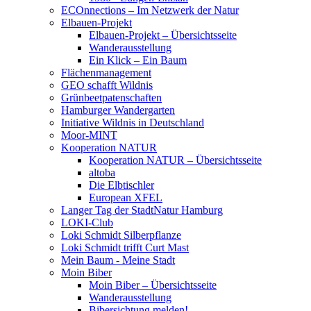
ECOnnections – Im Netzwerk der Natur
Elbauen-Projekt
Elbauen-Projekt – Übersichtsseite
Wanderausstellung
Ein Klick – Ein Baum
Flächenmanagement
GEO schafft Wildnis
Grünbeetpatenschaften
Hamburger Wandergarten
Initiative Wildnis in Deutschland
Moor-MINT
Kooperation NATUR
Kooperation NATUR – Übersichtsseite
altoba
Die Elbtischler
European XFEL
Langer Tag der StadtNatur Hamburg
LOKI-Club
Loki Schmidt Silberpflanze
Loki Schmidt trifft Curt Mast
Mein Baum - Meine Stadt
Moin Biber
Moin Biber – Übersichtsseite
Wanderausstellung
Bibersichtung melden!