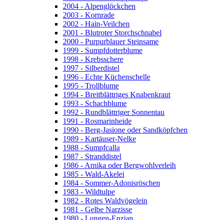
2004 - Alpenglöckchen
2003 - Kornrade
2002 - Hain-Veilchen
2001 - Blutroter Storchschnabel
2000 - Purpurblauer Steinsame
1999 - Sumpfdotterblume
1998 - Krebsschere
1997 - Silberdistel
1996 - Echte Küchenschelle
1995 - Trollblume
1994 - Breitblättriges Knabenkraut
1993 - Schachblume
1992 - Rundblättriger Sonnentau
1991 - Rosmarinheide
1990 - Berg-Jasione oder Sandköpfchen
1989 - Kartäuser-Nelke
1988 - Sumpfcalla
1987 - Stranddistel
1986 - Arnika oder Bergwohlverleih
1985 - Wald-Akelei
1984 - Sommer-Adonisröschen
1983 - Wildtulpe
1982 - Rotes Waldvögelein
1981 - Gelbe Narzisse
1980 - Lungen-Enzian