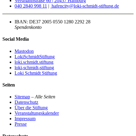
Versmannstraße 60 | 20457 Hamburg
040 2840 998 11
|
hafencity@loki-schmidt-stiftung.de
IBAN: DE37 2005 0550 1280 2292 28
Spendenkonto
Social Media
Mastodon
LokiSchmidtStiftung
loki.schmidt.stiftung
loki-schmidt-stiftung
Loki Schmidt Stiftung
Seiten
Sitemap
–
Alle Seiten
Datenschutz
Über die Stiftung
Veranstaltungskalender
Impressum
Presse