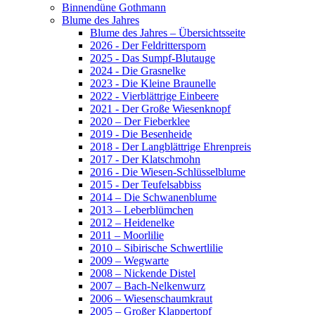
Binnendüne Gothmann
Blume des Jahres
Blume des Jahres – Übersichtsseite
2026 - Der Feldrittersporn
2025 - Das Sumpf-Blutauge
2024 - Die Grasnelke
2023 - Die Kleine Braunelle
2022 - Vierblättrige Einbeere
2021 - Der Große Wiesenknopf
2020 – Der Fieberklee
2019 - Die Besenheide
2018 - Der Langblättrige Ehrenpreis
2017 - Der Klatschmohn
2016 - Die Wiesen-Schlüsselblume
2015 - Der Teufelsabbiss
2014 – Die Schwanenblume
2013 – Leberblümchen
2012 – Heidenelke
2011 – Moorlilie
2010 – Sibirische Schwertlilie
2009 – Wegwarte
2008 – Nickende Distel
2007 – Bach-Nelkenwurz
2006 – Wiesenschaumkraut
2005 – Großer Klappertopf