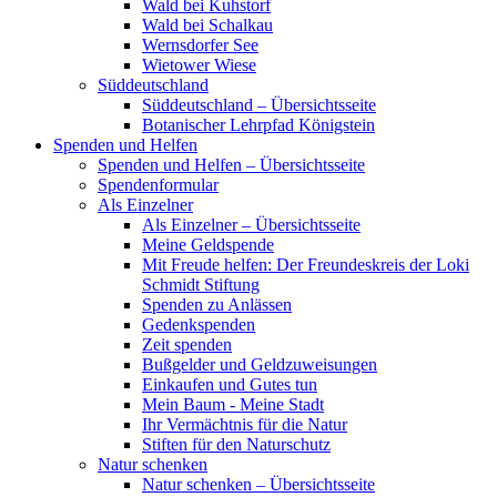
Wald bei Kuhstorf
Wald bei Schalkau
Wernsdorfer See
Wietower Wiese
Süddeutschland
Süddeutschland – Übersichtsseite
Botanischer Lehrpfad Königstein
Spenden und Helfen
Spenden und Helfen – Übersichtsseite
Spendenformular
Als Einzelner
Als Einzelner – Übersichtsseite
Meine Geldspende
Mit Freude helfen: Der Freundeskreis der Loki
Schmidt Stiftung
Spenden zu Anlässen
Gedenkspenden
Zeit spenden
Bußgelder und Geldzuweisungen
Einkaufen und Gutes tun
Mein Baum - Meine Stadt
Ihr Vermächtnis für die Natur
Stiften für den Naturschutz
Natur schenken
Natur schenken – Übersichtsseite