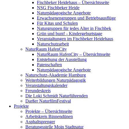
Fischbeker Heidehaus – Übersichtsseite
NSG Fischbeker Heide
Naturpädagogische Angebote
Erwachsenengruppen und Betriebsausflüge
Für Kitas und Schulen
Naturgruppen für jedes Alter in Fischbek
Grün und bunt! - Kindergeburtstage
Veranstaltungen im Fischbeker Heidehaus
Naturschutzarbeit
NaturRaum HafenCity
NaturRaum HafenCity – Übersichtsseite
Entstehung der Ausstellung
Patenschaften
Naturpädagogische Angebote
Naturschutz-Akademie Hamburg
Weiterbildungen Naturpädagogik
Veranstaltungskalender
Freundeskreis
Die Loki Schmidt Naturführenden
Darßer NaturfilmFestival
Projekte
Projekte – Übersichtsseite
Arbeitskreis Binnendünen
Asphaltsprenger
Beratungsstelle Moin Stadtnatur