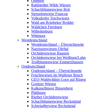
Ohmoor
Rahlstedter Wilde Wiesen
Schachblumenwiese Reit
Streuobstwiese Francop
Volksdorfer Teichwiesen
Wald am Reinbeker Redder
Wäldchen Fiersbarg
Wilhelmsburg
Wittmoor
Westdeutschland
Westdeutschland – Übersichtsseite
Narzissenwiesen Oleftal
Orchideenwiese Baasem
Orchideenwiese bei Weilburg/Lahn
Trollblumenwiese Emmerzhausen
Ostdeutschland
Ostdeutschland – Übersichtsseite
Feuchtwiesen im Wulfener Bruch
GEO-Waldwildnis Goor auf Rügen
Goritzer Wiesen
Kalkquellmoor Binsenberg
Plätlinsee
Riether Orchideenwiese
Schachblumenwiese Recknitztal
Schreiadlerwiese Recknitztal