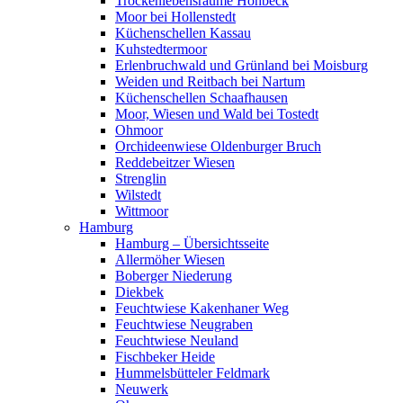
Trockenlebensräume Höhbeck
Moor bei Hollenstedt
Küchenschellen Kassau
Kuhstedtermoor
Erlenbruchwald und Grünland bei Moisburg
Weiden und Reitbach bei Nartum
Küchenschellen Schaafhausen
Moor, Wiesen und Wald bei Tostedt
Ohmoor
Orchideenwiese Oldenburger Bruch
Reddebeitzer Wiesen
Strenglin
Wilstedt
Wittmoor
Hamburg
Hamburg – Übersichtsseite
Allermöher Wiesen
Boberger Niederung
Diekbek
Feuchtwiese Kakenhaner Weg
Feuchtwiese Neugraben
Feuchtwiese Neuland
Fischbeker Heide
Hummelsbütteler Feldmark
Neuwerk