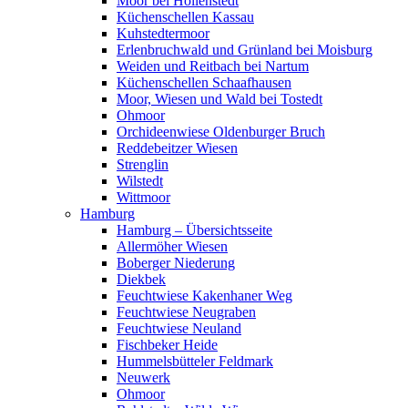
Moor bei Hollenstedt
Küchenschellen Kassau
Kuhstedtermoor
Erlenbruchwald und Grünland bei Moisburg
Weiden und Reitbach bei Nartum
Küchenschellen Schaafhausen
Moor, Wiesen und Wald bei Tostedt
Ohmoor
Orchideenwiese Oldenburger Bruch
Reddebeitzer Wiesen
Strenglin
Wilstedt
Wittmoor
Hamburg
Hamburg – Übersichtsseite
Allermöher Wiesen
Boberger Niederung
Diekbek
Feuchtwiese Kakenhaner Weg
Feuchtwiese Neugraben
Feuchtwiese Neuland
Fischbeker Heide
Hummelsbütteler Feldmark
Neuwerk
Ohmoor