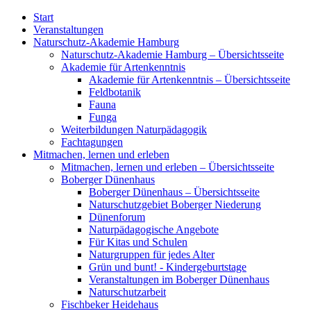
Start
Veranstaltungen
Naturschutz-Akademie Hamburg
Naturschutz-Akademie Hamburg – Übersichtsseite
Akademie für Artenkenntnis
Akademie für Artenkenntnis – Übersichtsseite
Feldbotanik
Fauna
Funga
Weiterbildungen Naturpädagogik
Fachtagungen
Mitmachen, lernen und erleben
Mitmachen, lernen und erleben – Übersichtsseite
Boberger Dünenhaus
Boberger Dünenhaus – Übersichtsseite
Naturschutzgebiet Boberger Niederung
Dünenforum
Naturpädagogische Angebote
Für Kitas und Schulen
Naturgruppen für jedes Alter
Grün und bunt! - Kindergeburtstage
Veranstaltungen im Boberger Dünenhaus
Naturschutzarbeit
Fischbeker Heidehaus