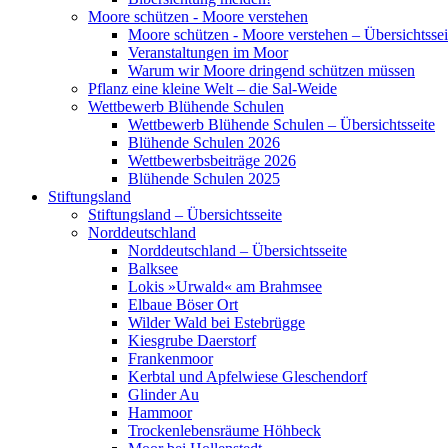
Moore schützen - Moore verstehen
Moore schützen - Moore verstehen – Übersichtssei
Veranstaltungen im Moor
Warum wir Moore dringend schützen müssen
Pflanz eine kleine Welt – die Sal-Weide
Wettbewerb Blühende Schulen
Wettbewerb Blühende Schulen – Übersichtsseite
Blühende Schulen 2026
Wettbewerbsbeiträge 2026
Blühende Schulen 2025
Stiftungsland
Stiftungsland – Übersichtsseite
Norddeutschland
Norddeutschland – Übersichtsseite
Balksee
Lokis »Urwald« am Brahmsee
Elbaue Böser Ort
Wilder Wald bei Estebrügge
Kiesgrube Daerstorf
Frankenmoor
Kerbtal und Apfelwiese Gleschendorf
Glinder Au
Hammoor
Trockenlebensräume Höhbeck