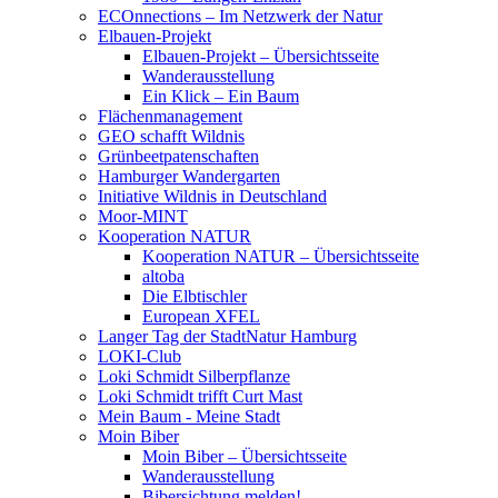
ECOnnections – Im Netzwerk der Natur
Elbauen-Projekt
Elbauen-Projekt – Übersichtsseite
Wanderausstellung
Ein Klick – Ein Baum
Flächenmanagement
GEO schafft Wildnis
Grünbeetpatenschaften
Hamburger Wandergarten
Initiative Wildnis in Deutschland
Moor-MINT
Kooperation NATUR
Kooperation NATUR – Übersichtsseite
altoba
Die Elbtischler
European XFEL
Langer Tag der StadtNatur Hamburg
LOKI-Club
Loki Schmidt Silberpflanze
Loki Schmidt trifft Curt Mast
Mein Baum - Meine Stadt
Moin Biber
Moin Biber – Übersichtsseite
Wanderausstellung
Bibersichtung melden!