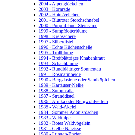
2004 - Alpenglöckchen
2003 - Kornrade
2002 - Hain-Veilchen
2001 - Blutroter Storchschnabel
2000 - Purpurblauer Steinsame
1999 - Sumpfdotterblume
1998 - Krebsschere
1997 - Silberdistel
1996 - Echte Küchenschelle
1995 - Trollblume
1994 - Breitblättriges Knabenkraut
1993 - Schachblume
1992 - Rundblättriger Sonnentau
1991 - Rosmarinheide
1990 - Berg-Jasione oder Sandköpfchen
1989 - Kartäuser-Nelke
1988 - Sumpfcalla
1987 - Stranddistel
1986 - Arnika oder Bergwohlverleih
1985 - Wald-Akelei
1984 - Sommer-Adonisröschen
1983 - Wildtulpe
1982 - Rotes Waldvögelein
1981 - Gelbe Narzisse
1980 - Lungen-Enzian