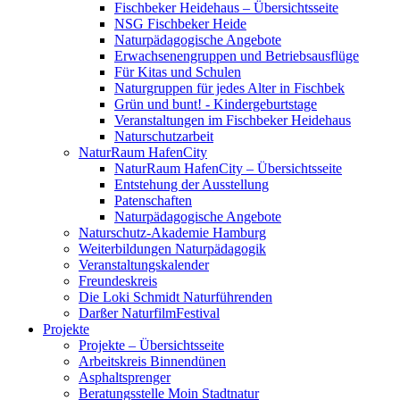
Fischbeker Heidehaus – Übersichtsseite
NSG Fischbeker Heide
Naturpädagogische Angebote
Erwachsenengruppen und Betriebsausflüge
Für Kitas und Schulen
Naturgruppen für jedes Alter in Fischbek
Grün und bunt! - Kindergeburtstage
Veranstaltungen im Fischbeker Heidehaus
Naturschutzarbeit
NaturRaum HafenCity
NaturRaum HafenCity – Übersichtsseite
Entstehung der Ausstellung
Patenschaften
Naturpädagogische Angebote
Naturschutz-Akademie Hamburg
Weiterbildungen Naturpädagogik
Veranstaltungskalender
Freundeskreis
Die Loki Schmidt Naturführenden
Darßer NaturfilmFestival
Projekte
Projekte – Übersichtsseite
Arbeitskreis Binnendünen
Asphaltsprenger
Beratungsstelle Moin Stadtnatur