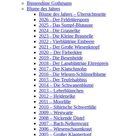
Binnendüne Gothmann
Blume des Jahres
Blume des Jahres – Übersichtsseite
2026 - Der Feldrittersporn
2025 - Das Sumpf-Blutauge
2024 - Die Grasnelke
2023 - Die Kleine Braunelle
2022 - Vierblättrige Einbeere
2021 - Der Große Wiesenknopf
2020 – Der Fieberklee
2019 - Die Besenheide
2018 - Der Langblättrige Ehrenpreis
2017 - Der Klatschmohn
2016 - Die Wiesen-Schlüsselblume
2015 - Der Teufelsabbiss
2014 – Die Schwanenblume
2013 – Leberblümchen
2012 – Heidenelke
2011 – Moorlilie
2010 – Sibirische Schwertlilie
2009 – Wegwarte
2008 – Nickende Distel
2007 – Bach-Nelkenwurz
2006 – Wiesenschaumkraut
2005 – Großer Klappertopf