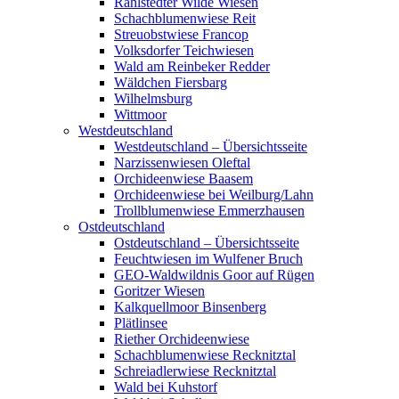
Rahlstedter Wilde Wiesen
Schachblumenwiese Reit
Streuobstwiese Francop
Volksdorfer Teichwiesen
Wald am Reinbeker Redder
Wäldchen Fiersbarg
Wilhelmsburg
Wittmoor
Westdeutschland
Westdeutschland – Übersichtsseite
Narzissenwiesen Oleftal
Orchideenwiese Baasem
Orchideenwiese bei Weilburg/Lahn
Trollblumenwiese Emmerzhausen
Ostdeutschland
Ostdeutschland – Übersichtsseite
Feuchtwiesen im Wulfener Bruch
GEO-Waldwildnis Goor auf Rügen
Goritzer Wiesen
Kalkquellmoor Binsenberg
Plätlinsee
Riether Orchideenwiese
Schachblumenwiese Recknitztal
Schreiadlerwiese Recknitztal
Wald bei Kuhstorf