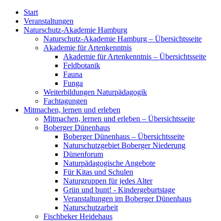
Start
Veranstaltungen
Naturschutz-Akademie Hamburg
Naturschutz-Akademie Hamburg – Übersichtsseite
Akademie für Artenkenntnis
Akademie für Artenkenntnis – Übersichtsseite
Feldbotanik
Fauna
Funga
Weiterbildungen Naturpädagogik
Fachtagungen
Mitmachen, lernen und erleben
Mitmachen, lernen und erleben – Übersichtsseite
Boberger Dünenhaus
Boberger Dünenhaus – Übersichtsseite
Naturschutzgebiet Boberger Niederung
Dünenforum
Naturpädagogische Angebote
Für Kitas und Schulen
Naturgruppen für jedes Alter
Grün und bunt! - Kindergeburtstage
Veranstaltungen im Boberger Dünenhaus
Naturschutzarbeit
Fischbeker Heidehaus