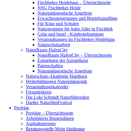
Fischbeker Heidehaus – Übersichtsseite
NSG Fischbeker Heide
Naturpädagogische Angebote
Erwachsenengruppen und Betriebsausflüge
Für Kitas und Schulen
Naturgruppen für jedes Alter in Fischbek
Grün und bunt! - Kindergeburtstage
Veranstaltungen im Fischbeker Heidehaus
Naturschutzarbeit
NaturRaum HafenCity
NaturRaum HafenCity – Übersichtsseite
Entstehung der Ausstellung
Patenschaften
Naturpädagogische Angebote
Naturschutz-Akademie Hamburg
Weiterbildungen Naturpädagogik
Veranstaltungskalender
Freundeskreis
Die Loki Schmidt Naturführenden
Darßer NaturfilmFestival
Projekte
Projekte – Übersichtsseite
Arbeitskreis Binnendünen
Asphaltsprenger
Beratungsstelle Moin Stadtnatur