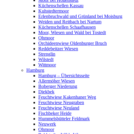
Moor bei Hollenstedt
Küchenschellen Kassau
Kuhstedtermoor
Erlenbruchwald und Grünland bei Moisburg
Weiden und Reitbach bei Nartum
Küchenschellen Schaafhausen
Moor, Wiesen und Wald bei Tostedt
Ohmoor
Orchideenwiese Oldenburger Bruch
Reddebeitzer Wiesen
Strenglin
Wilstedt
Wittmoor
Hamburg
Hamburg – Übersichtsseite
Allermöher Wiesen
Boberger Niederung
Diekbek
Feuchtwiese Kakenhaner Weg
Feuchtwiese Neugraben
Feuchtwiese Neuland
Fischbeker Heide
Hummelsbütteler Feldmark
Neuwerk
Ohmoor