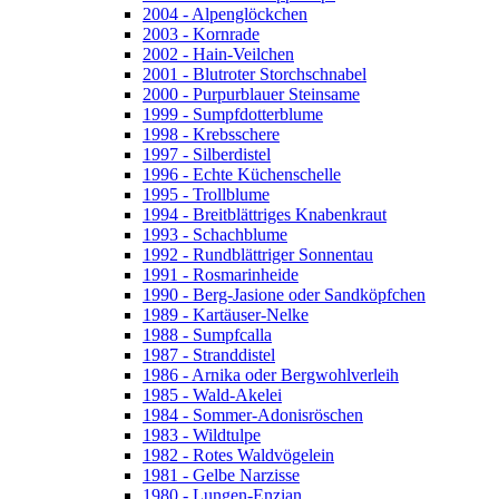
2004 - Alpenglöckchen
2003 - Kornrade
2002 - Hain-Veilchen
2001 - Blutroter Storchschnabel
2000 - Purpurblauer Steinsame
1999 - Sumpfdotterblume
1998 - Krebsschere
1997 - Silberdistel
1996 - Echte Küchenschelle
1995 - Trollblume
1994 - Breitblättriges Knabenkraut
1993 - Schachblume
1992 - Rundblättriger Sonnentau
1991 - Rosmarinheide
1990 - Berg-Jasione oder Sandköpfchen
1989 - Kartäuser-Nelke
1988 - Sumpfcalla
1987 - Stranddistel
1986 - Arnika oder Bergwohlverleih
1985 - Wald-Akelei
1984 - Sommer-Adonisröschen
1983 - Wildtulpe
1982 - Rotes Waldvögelein
1981 - Gelbe Narzisse
1980 - Lungen-Enzian