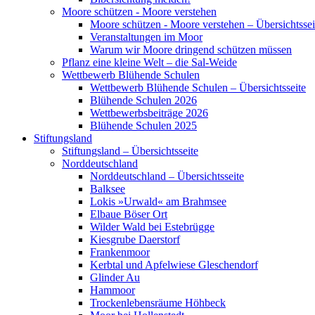
Moore schützen - Moore verstehen
Moore schützen - Moore verstehen – Übersichtssei
Veranstaltungen im Moor
Warum wir Moore dringend schützen müssen
Pflanz eine kleine Welt – die Sal-Weide
Wettbewerb Blühende Schulen
Wettbewerb Blühende Schulen – Übersichtsseite
Blühende Schulen 2026
Wettbewerbsbeiträge 2026
Blühende Schulen 2025
Stiftungsland
Stiftungsland – Übersichtsseite
Norddeutschland
Norddeutschland – Übersichtsseite
Balksee
Lokis »Urwald« am Brahmsee
Elbaue Böser Ort
Wilder Wald bei Estebrügge
Kiesgrube Daerstorf
Frankenmoor
Kerbtal und Apfelwiese Gleschendorf
Glinder Au
Hammoor
Trockenlebensräume Höhbeck