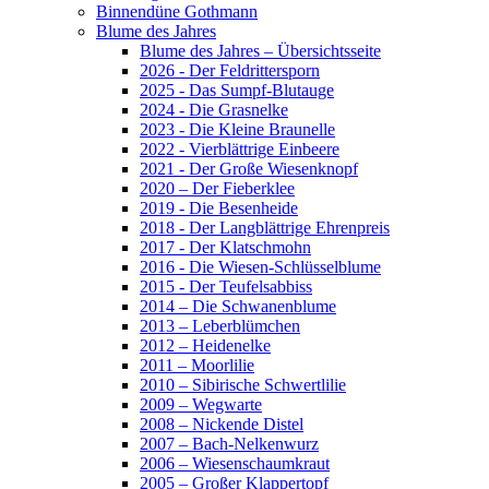
Binnendüne Gothmann
Blume des Jahres
Blume des Jahres – Übersichtsseite
2026 - Der Feldrittersporn
2025 - Das Sumpf-Blutauge
2024 - Die Grasnelke
2023 - Die Kleine Braunelle
2022 - Vierblättrige Einbeere
2021 - Der Große Wiesenknopf
2020 – Der Fieberklee
2019 - Die Besenheide
2018 - Der Langblättrige Ehrenpreis
2017 - Der Klatschmohn
2016 - Die Wiesen-Schlüsselblume
2015 - Der Teufelsabbiss
2014 – Die Schwanenblume
2013 – Leberblümchen
2012 – Heidenelke
2011 – Moorlilie
2010 – Sibirische Schwertlilie
2009 – Wegwarte
2008 – Nickende Distel
2007 – Bach-Nelkenwurz
2006 – Wiesenschaumkraut
2005 – Großer Klappertopf