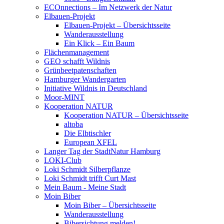
ECOnnections – Im Netzwerk der Natur
Elbauen-Projekt
Elbauen-Projekt – Übersichtsseite
Wanderausstellung
Ein Klick – Ein Baum
Flächenmanagement
GEO schafft Wildnis
Grünbeetpatenschaften
Hamburger Wandergarten
Initiative Wildnis in Deutschland
Moor-MINT
Kooperation NATUR
Kooperation NATUR – Übersichtsseite
altoba
Die Elbtischler
European XFEL
Langer Tag der StadtNatur Hamburg
LOKI-Club
Loki Schmidt Silberpflanze
Loki Schmidt trifft Curt Mast
Mein Baum - Meine Stadt
Moin Biber
Moin Biber – Übersichtsseite
Wanderausstellung
Bibersichtung melden!