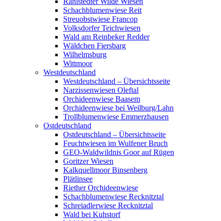
Rahlstedter Wilde Wiesen
Schachblumenwiese Reit
Streuobstwiese Francop
Volksdorfer Teichwiesen
Wald am Reinbeker Redder
Wäldchen Fiersbarg
Wilhelmsburg
Wittmoor
Westdeutschland
Westdeutschland – Übersichtsseite
Narzissenwiesen Oleftal
Orchideenwiese Baasem
Orchideenwiese bei Weilburg/Lahn
Trollblumenwiese Emmerzhausen
Ostdeutschland
Ostdeutschland – Übersichtsseite
Feuchtwiesen im Wulfener Bruch
GEO-Waldwildnis Goor auf Rügen
Goritzer Wiesen
Kalkquellmoor Binsenberg
Plätlinsee
Riether Orchideenwiese
Schachblumenwiese Recknitztal
Schreiadlerwiese Recknitztal
Wald bei Kuhstorf